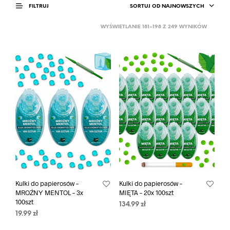
SORTUJ OD NAJNOWSZYCH
FILTRUJ
WYŚWIETLANIE 181–198 Z 249 WYNIKÓW
Kulki do papierosów –
Kulki do papierosów –
MROŹNY MENTOL – 3x
MIĘTA – 20x 100szt
100szt
134.99
zł
19.99
zł