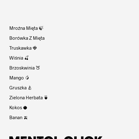
⠀
Mroźna Mięta 🍃
Borówka Z Mięta
Truskawka 🍓
Wiśnia 🍒
Brzoskwinia 🍑
Mango 🥭
Gruszka 🍐
Zielona Herbata 🍵
Kokos 🥥
Banan 🍌