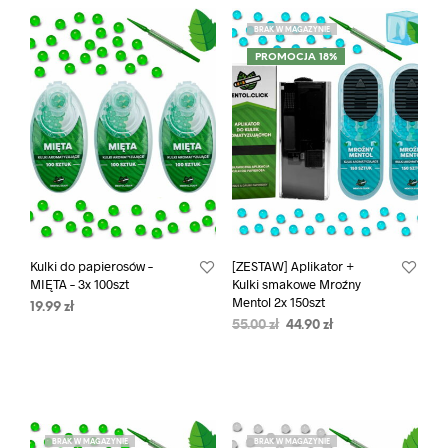
BRAK W MAGAZYNIE
PROMOCJA 18%
Kulki do papierosów –
[ZESTAW] Aplikator +
MIĘTA – 3x 100szt
Kulki smakowe Mroźny
Mentol 2x 150szt
19.99
zł
55.00
zł
44.90
zł
BRAK W MAGAZYNIE
BRAK W MAGAZYNIE