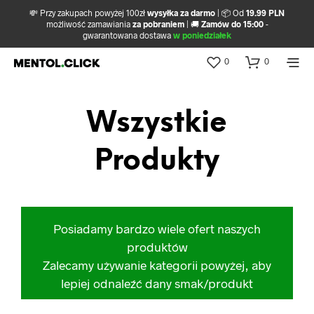
💸 Przy zakupach powyżej 100zł
wysyłka za darmo
| 📦 Od
19.99 PLN
możliwość zamawiania
za pobraniem
| 🚚
Zamów do 15:00
-
gwarantowana dostawa
w poniedziałek
0
0
Wszystkie
Produkty
Posiadamy bardzo wiele ofert naszych
produktów
Zalecamy używanie kategorii powyżej, aby
lepiej odnaleźć dany smak/produkt