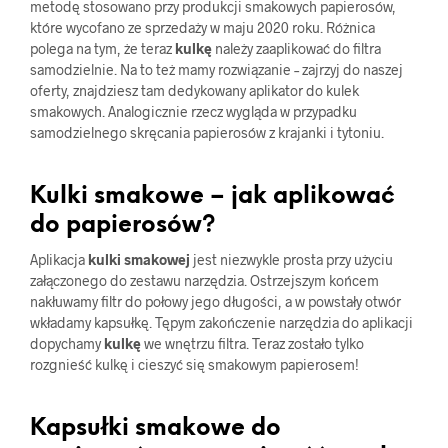
metodę stosowano przy produkcji smakowych papierosów,
które wycofano ze sprzedaży w maju 2020 roku. Różnica
polega na tym, że teraz
kulkę
należy zaaplikować do filtra
samodzielnie. Na to też mamy rozwiązanie – zajrzyj do naszej
oferty, znajdziesz tam dedykowany aplikator do kulek
smakowych. Analogicznie rzecz wygląda w przypadku
samodzielnego skręcania papierosów z krajanki i tytoniu.
Kulki smakowe – jak aplikować
do papierosów?
Aplikacja
kulki smakowej
jest niezwykle prosta przy użyciu
załączonego do zestawu narzędzia. Ostrzejszym końcem
nakłuwamy filtr do połowy jego długości, a w powstały otwór
wkładamy kapsułkę. Tępym zakończenie narzędzia do aplikacji
dopychamy
kulkę
we wnętrzu filtra. Teraz zostało tylko
rozgnieść kulkę i cieszyć się smakowym papierosem!
Kapsułki smakowe do