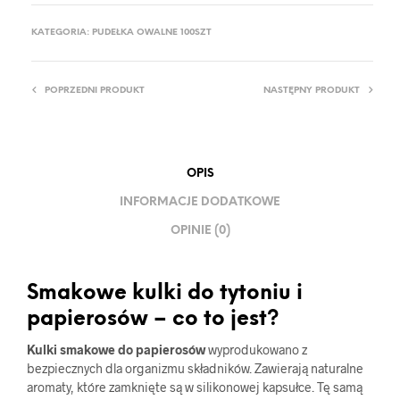
KATEGORIA:
PUDEŁKA OWALNE 100SZT
POPRZEDNI PRODUKT
NASTĘPNY PRODUKT
OPIS
INFORMACJE DODATKOWE
OPINIE (0)
Smakowe kulki do tytoniu i
papierosów – co to jest?
Kulki smakowe do papierosów
wyprodukowano z
bezpiecznych dla organizmu składników. Zawierają naturalne
aromaty, które zamknięte są w silikonowej kapsułce. Tę samą