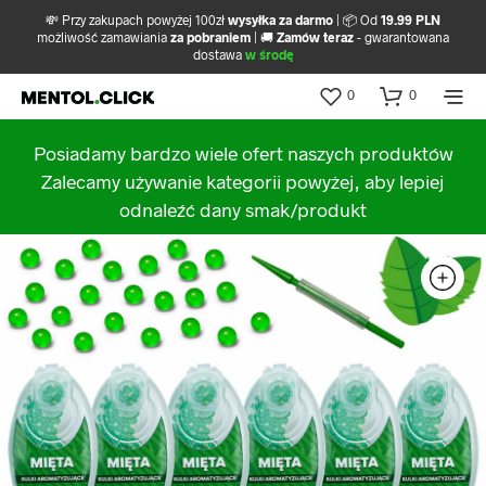
💸 Przy zakupach powyżej 100zł
wysyłka za darmo
| 📦 Od
19.99 PLN
możliwość zamawiania
za pobraniem
| 🚚
Zamów teraz
- gwarantowana
dostawa
w środę
0
0
Posiadamy bardzo wiele ofert naszych produktów
Zalecamy używanie kategorii powyżej, aby lepiej
odnaleźć dany smak/produkt