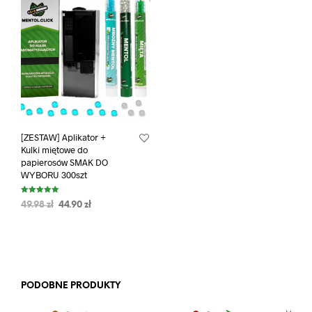
[ZESTAW] Aplikator +
Kulki miętowe do
papierosów SMAK DO
WYBORU 300szt
Oceniono
49.98
zł
44.90
zł
5.00
na 5
PODOBNE PRODUKTY