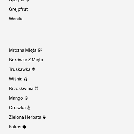
Grejpfrut
Wanilia
⠀
Mroźna Mięta 🍃
Borówka Z Mięta
Truskawka 🍓
Wiśnia 🍒
Brzoskwinia 🍑
Mango 🥭
Gruszka 🍐
Zielona Herbata 🍵
Kokos 🥥