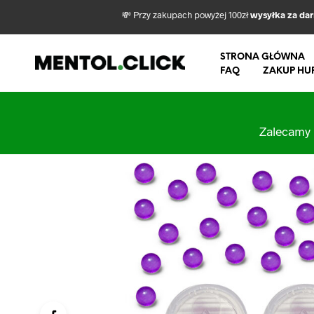
💸 Przy zakupach powyżej 100zł
wysyłka za da
STRONA GŁÓWNA
FAQ
ZAKUP HU
Zalecamy 