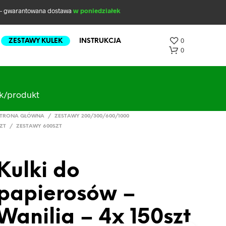
- gwarantowana dostawa
w poniedziałek
0
ZESTAWY KULEK
INSTRUKCJA
0
ak/produkt
TRONA GŁÓWNA
/
ZESTAWY 200/300/600/1000
ZT
/
ZESTAWY 600SZT
Kulki do
B
R
papierosów –
A
K
P
Wanilia – 4x 150szt
R