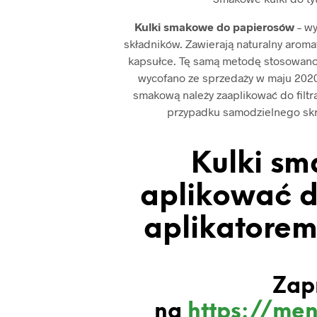
Kulki smakowe do papierosów
– w
składników. Zawierają naturalny aromat
kapsułce. Tę samą metodę stosowano
wycofano ze sprzedaży w maju 2020 
smakową należy zaaplikować do filtr
przypadku samodzielnego skrę
Kulki sm
aplikować d
aplikatorem 
Zap
na
https://men