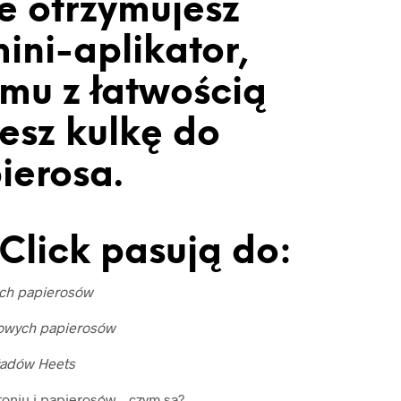
e otrzymujesz
ini-aplikator,
emu z łatwością
esz kulkę do
ierosa.
Click pasują do:
ich papierosów
owych papierosów
ładów Heets
toniu i papierosów – czym są?