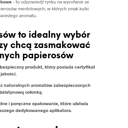
akowe
– to odpowiedź rynku na wycofanie ze
ierosów mentolowych, w których smak kulki
świeżego aromatu.
sów to idealny wybór
órzy chcą zasmakować
anych papierosów
ezpieczny produkt, który posiada certyfikat
jakości.
ą z naturalnych aromatów zabezpieczonych
żelatynową osłonką.
ne i poręczne opakowanie, które ułatwia
naszego dedykowanego aplikatora.