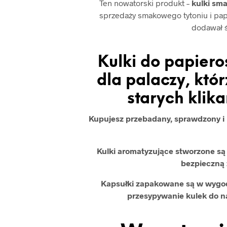
Ten nowatorski produkt –
kulki sm
sprzedaży smakowego tytoniu i pap
dodawał 
Kulki do papiero
dla palaczy, kt
starych klik
Kupujesz przebadany, sprawdzony i b
Kulki aromatyzujące stworzone s
bezpieczną 
Kapsułki zapakowane są w wygod
przesypywanie kulek do 