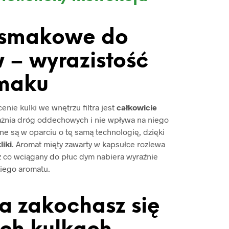
 smakowe do
 – wyrazistość
maku
nie kulki we wnętrzu filtra jest
całkowicie
ażnia dróg oddechowych i nie wpływa na niego
e są w oparciu o tę samą technologię, dzięki
liki
. Aromat mięty zawarty w kapsułce rozlewa
ez co wciągany do płuc dym nabiera wyraźnie
iego aromatu.
 a zakochasz się