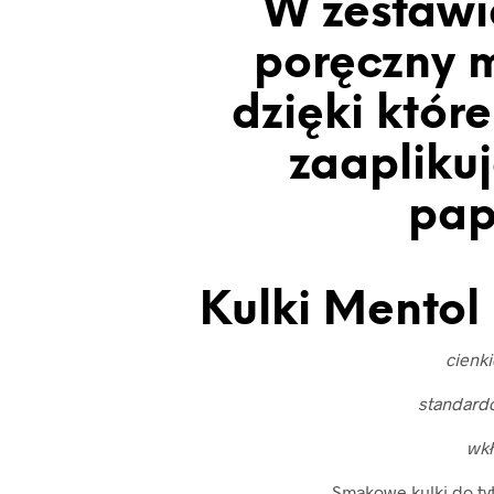
W zestawi
poręczny m
dzięki któr
zaaplikuj
pap
Kulki Mentol 
cienk
standard
wk
Smakowe kulki do ty