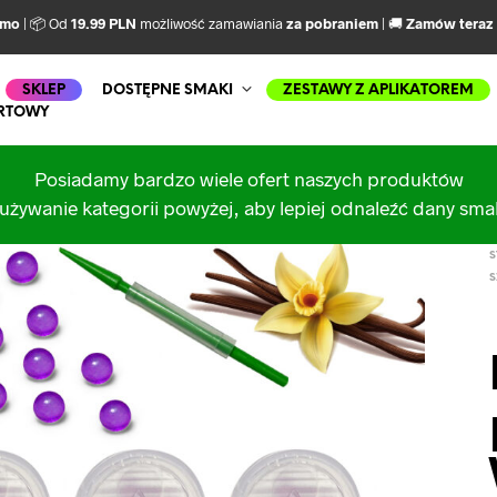
rmo
| 📦 Od
19.99 PLN
możliwość zamawiania
za pobraniem
| 🚚
Zamów teraz
SKLEP
DOSTĘPNE SMAKI
ZESTAWY Z APLIKATOREM
RTOWY
Posiadamy bardzo wiele ofert naszych produktów
używanie kategorii powyżej, aby lepiej odnaleźć dany sm
S
S