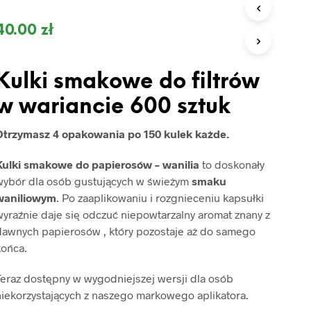
O
D
40.00
zł
U
K
T
Ó
Kulki smakowe do filtrów
W
W
w wariancie 600 sztuk
K
O
Otrzymasz 4 opakowania
po 150 kulek każde.
S
Z
Y
Kulki smakowe do papierosów – wanilia
to doskonały
K
wybór dla osób gustujących w świeżym
smaku
U
waniliowym
. Po zaaplikowaniu i rozgnieceniu kapsułki
.
yraźnie daje się odczuć niepowtarzalny aromat znany z
dawnych papierosów , który pozostaje aż do samego
końca.
Teraz dostępny w wygodniejszej wersji dla osób
niekorzystających z naszego markowego aplikatora.