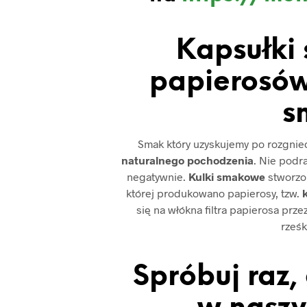
Kapsułki
papierosów
s
Smak który uzyskujemy po rozgniece
naturalnego pochodzenia
. Nie podr
negatywnie.
Kulki smakowe
stworzon
której produkowano papierosy, tzw.
k
się na włókna filtra papierosa prz
rześk
Spróbuj raz,