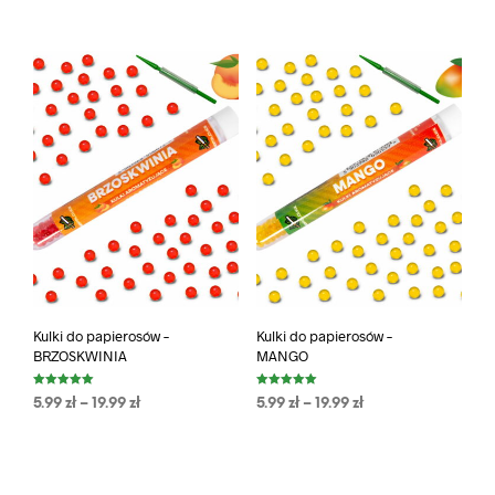
Kulki do papierosów –
Kulki do papierosów –
BRZOSKWINIA
MANGO
Oceniono
Oceniono
5.99
zł
–
19.99
zł
5.99
zł
–
19.99
zł
5.00
5.00
na 5
na 5