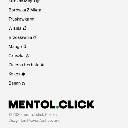
Mroźna Mięta 🍃
Borówka Z Mięta
Truskawka 🍓
Wiśnia 🍒
Brzoskwinia 🍑
Mango 🥭
Gruszka 🍐
Zielona Herbata 🍵
Kokos 🥥
Banan 🍌
© 2020 mentol.click Polska
Wszystkie Prawa Zastrzeżone