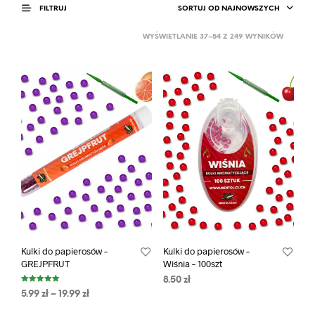
SORTUJ OD NAJNOWSZYCH
FILTRUJ
WYŚWIETLANIE 37–54 Z 249 WYNIKÓW
Kulki do papierosów –
Kulki do papierosów –
GREJPFRUT
Wiśnia – 100szt
8.50
zł
Oceniono
5.99
zł
–
19.99
zł
5.00
na 5