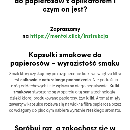
do papierosów z aplikatorem i
czym on jest?
Zapraszamy
na
https://mentol.click/instrukcja
Kapsułki smakowe do
papierosów – wyrazistość smaku
Smak który uzyskujemy po rozgniecenie kulki we wnętrzu filtra
jest
całkowicie naturalnego pochodzenia
. Nie podrażnia
dróg oddechowych i nie wpływa na niego negatywnie.
Kulki
smakowe
stworzone są w oparciu o tę samą technologię,
dzięki której produkowano papierosy, tzw.
kliki
. Aromat mięty
zawarty w kapsułce rozlewa się na włókna filtra papierosa przez
co wciągany do płuc dym nabiera wyraźnie rześkiego aromatu.
Spróbuj raz, a zakochasz się w