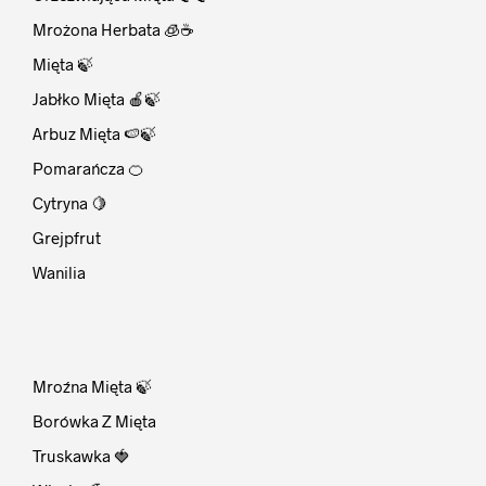
Mrożona Herbata 🧊☕
Mięta 🍃
Jabłko Mięta 🍎🍃
Arbuz Mięta 🍉🍃
Pomarańcza 🍊
Cytryna 🍋
Grejpfrut
Wanilia
⠀
Mroźna Mięta 🍃
Borówka Z Mięta
Truskawka 🍓