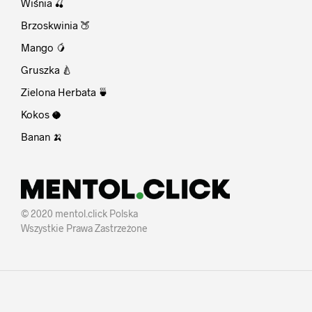
Wiśnia 🍒
Brzoskwinia 🍑
Mango 🥭
Gruszka 🍐
Zielona Herbata 🍵
Kokos 🥥
Banan 🍌
© 2020 mentol.click Polska
Wszystkie Prawa Zastrzeżone