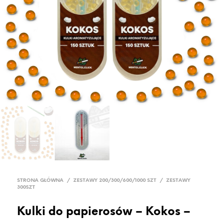
STRONA GŁÓWNA
/
ZESTAWY 200/300/600/1000 SZT
/
ZESTAWY
300SZT
Kulki do papierosów – Kokos –