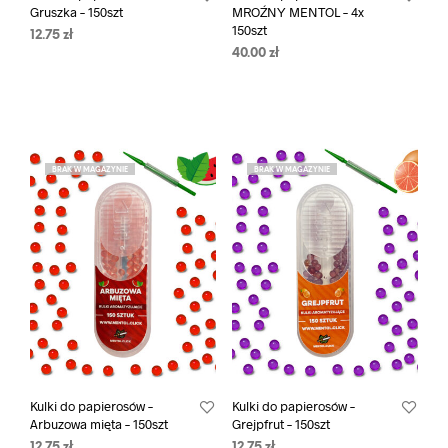
Gruszka – 150szt
MROŹNY MENTOL – 4x
150szt
12.75
zł
40.00
zł
BRAK W MAGAZYNIE
BRAK W MAGAZYNIE
Kulki do papierosów –
Kulki do papierosów –
Arbuzowa mięta – 150szt
Grejpfrut – 150szt
12.75
zł
12.75
zł