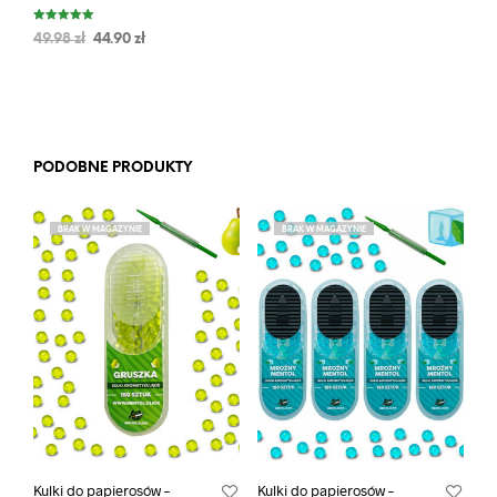
Oceniono
49.98
zł
44.90
zł
5.00
na 5
PODOBNE PRODUKTY
BRAK W MAGAZYNIE
BRAK W MAGAZYNIE
Kulki do papierosów –
Kulki do papierosów –