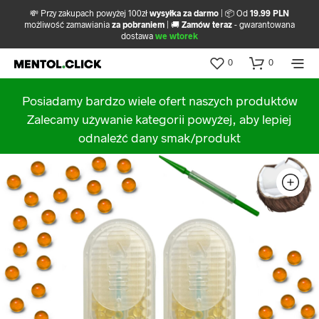
💸 Przy zakupach powyżej 100zł
wysyłka za darmo
| 📦 Od
19.99 PLN
możliwość zamawiania
za pobraniem
| 🚚
Zamów teraz
- gwarantowana
dostawa
we wtorek
0
0
Posiadamy bardzo wiele ofert naszych produktów
Zalecamy używanie kategorii powyżej, aby lepiej
odnaleźć dany smak/produkt