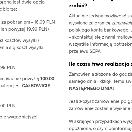
tępna jest dwie opcja
zrobić?
odbiorze:
Aktualnie jedyna możliwość za
ta za pobraniem – 16.99 PLN
wysyłane za granicę
zamawiają
ień powyżej 19.99 PLN)
polskiego konta bankowego. J
– skontaktuj się z nami mailow
z kosztów wysyłki)
wszystkie informację potrzeb
nia się koszt wysyłki
przelewu SEPA.
Ile czasu trwa realizacj
6.99 PLN
Zamówienia złożone do godz
 zamówienie powyżej
100.00
samego dnia – dzięki temu sw
matem jest
CAŁKOWICIE
NASTĘPNEGO DNIA!
Jeśli złożysz zamówienie po g
0.00 PLN
zamówienie zostanie wysłane 
ebie wygodniejsze!
W skrajnych przypadkach wys
opóźniona, o czym poinformu