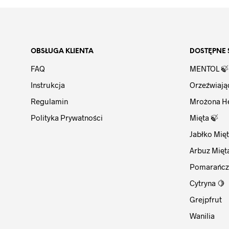
OBSŁUGA KLIENTA
DOSTĘPNE 
FAQ
MENTOL 🍃
Instrukcja
Orzeźwiają
Regulamin
Mrożona H
Polityka Prywatności
Mięta 🍃
Jabłko Mięt
Arbuz Mięt
Pomarańcz
Cytryna 🍋
Grejpfrut
Wanilia