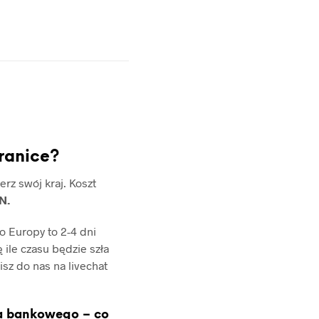
granice?
erz swój kraj. Koszt
N.
 Europy to 2-4 dni
ę ile czasu będzie szła
isz do nas na livechat
a bankowego – co