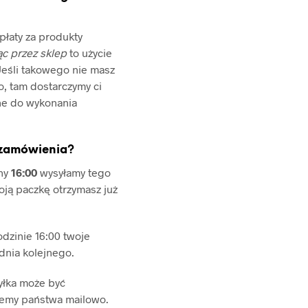
płaty za produkty
c przez sklep
to użycie
eśli takowego nie masz
o, tam dostarczymy ci
ne do wykonania
a zamówienia?
iny
16:00
wysyłamy tego
oją paczkę otrzymasz już
odzinie 16:00 twoje
dnia kolejnego.
yłka może być
jemy państwa mailowo.