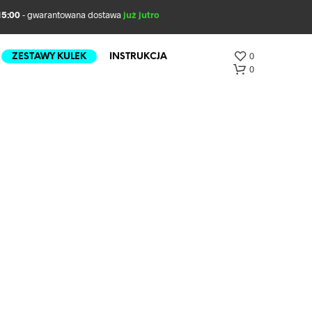
5:00
- gwarantowana dostawa
już jutro
0
ZESTAWY KULEK
INSTRUKCJA
0
B
R
A
K
P
R