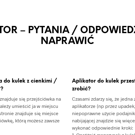
TOR – PYTANIA / ODPOWIEDZ
NAPRAWIĆ
a do kulek z cienkimi /
Aplikator do kulek przes
i?
zrobić?
znajduje się przejściówka na
Czasami zdarzy się, że jedna
ależy umieścić ja w miejscu
aplikatorze (np przez upadek
tronie znajduje się miejsce
niepoprawne użycie podajnik
ciówkę, którą możesz zawsze
nabijającej znajdzie się więce
wykonać odpowiednie kroki:
1. Opróżnić magazynek z kule