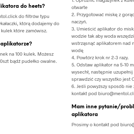
ikatora do heets?
otwarte
2. Przygotować miskę z gorą
ol.click do filtrów typu
naczyń.
kałaczki, którą dodajemy do
3. Umieścić aplikator do misk
 kulek które zamówisz.
wodzie tak aby woda wszędzi
wstrząsnąć aplikatorem nad 
w aplikatorze?
wodę
nek na 100 kulek. Możesz
4. Powtórz krok nr 2-3 razy.
0szt bądź pudełko owalne.
5. Odstaw aplikator na 5-10 m
wysechł, następnie uzupełnij
sprawdzić czy wszystko jest 
6. Jeśli powyższy sposób nie 
kontakt pod
biuro@mentol.cl
Mam inne pytanie/prob
aplikatora
Prosimy o kontakt pod
biuro@