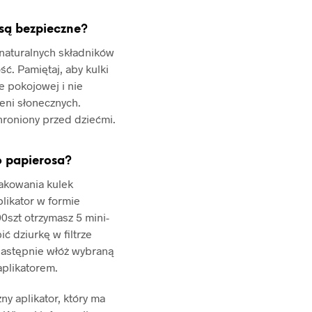
O
D
 są bezpieczne?
U
K
 naturalnych składników
T
ć. Pamiętaj, aby kulki
Ó
W
 pokojowej i nie
W
ieni słonecznych.
K
hroniony przed dziećmi.
O
S
Z
o papierosa?
Y
K
kowania kulek
U
likator w formie
.
00szt otrzymasz 5 mini-
ić dziurkę w filtrze
następnie włóż wybraną
aplikatorem.
y aplikator, który ma