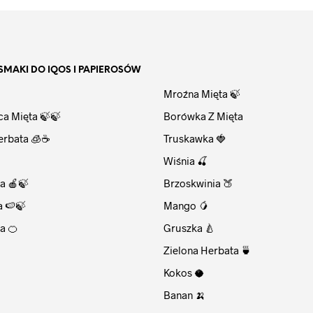
SMAKI DO IQOS I PAPIEROSÓW
⠀
Mroźna Mięta 🍃
ca Mięta 🍃🍃
Borówka Z Mięta
erbata 🧊☕
Truskawka 🍓
Wiśnia 🍒
a 🍎🍃
Brzoskwinia 🍑
a 🍉🍃
Mango 🥭
a 🍊
Gruszka 🍐
Zielona Herbata 🍵
Kokos 🥥
Banan 🍌