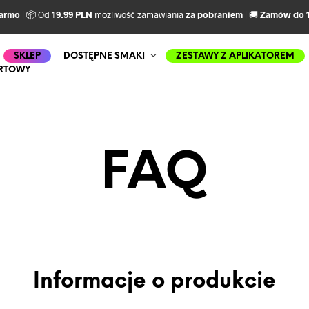
darmo
| 📦 Od
19.99 PLN
możliwość zamawiania
za pobraniem
| 🚚
Zamów do 1
SKLEP
DOSTĘPNE SMAKI
ZESTAWY Z APLIKATOREM
RTOWY
FAQ
Informacje o produkcie