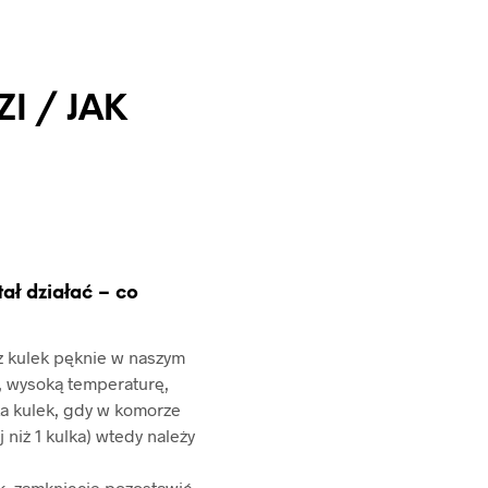
I / JAK
tał działać – co
 z kulek pęknie w naszym
, wysoką temperaturę,
a kulek, gdy w komorze
j niż 1 kulka) wtedy należy
k, zamknięcie pozostawić