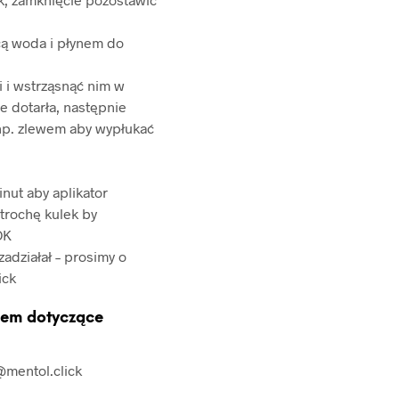
cą woda i płynem do
i i wstrząsnąć nim w
e dotarła, następnie
np. zlewem aby wypłukać
inut aby aplikator
 trochę kulek by
OK
zadziałał – prosimy o
ick
lem dotyczące
mentol.click