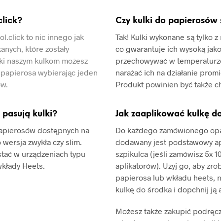
click?
Czy kulki do papierosów
.click to nic innego jak
Tak! Kulki wykonane są tylko z
anych, które zostały
co gwarantuje ich wysoką jakoś
ęki naszym kulkom możesz
przechowywać w temperaturze
papierosa wybierając jeden
narażać ich na działanie prom
ów.
Produkt powinien być także c
 pasują kulki?
Jak zaaplikować kulkę d
papierosów dostępnych na
Do każdego zamówionego opa
o wersja zwykła czy slim.
dodawany jest podstawowy ap
stać w urządzeniach typu
szpikulca (jeśli zamówisz 5x 1
wkłady Heets.
aplikatorów). Użyj go, aby zrob
papierosa lub wkładu heets, 
kulkę do środka i dopchnij ją 
Możesz także zakupić podręczn