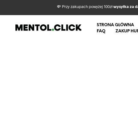
💸 Przy zakupach powyżej 100zł
wysyłka za 
STRONA GŁÓWNA
FAQ
ZAKUP HU