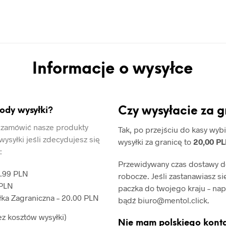
Informacje o wysyłce
Czy wysyłacie za 
ody wysyłki?
 zamówić nasze produkty
Tak, po przejściu do kasy wybi
wysyłki jeśli zdecydujesz się
wysyłki za granicę to
20,00 PL
:
Przewidywany czas dostawy do
1.99 PLN
robocze. Jeśli zastanawiasz si
 PLN
paczka do twojego kraju – nap
łka Zagraniczna – 20.00 PLN
bądź
biuro@mentol.click
.
z kosztów wysyłki)
Nie mam polskiego kont