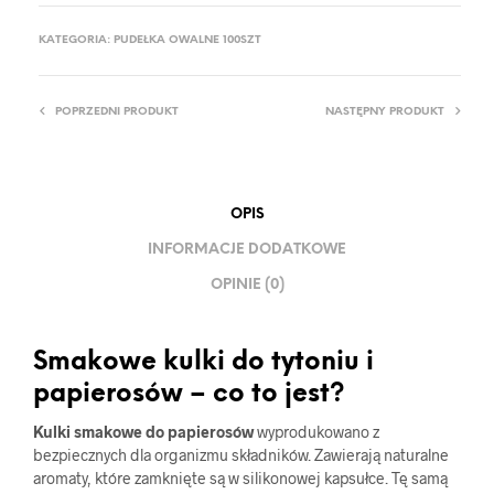
KATEGORIA:
PUDEŁKA OWALNE 100SZT
POPRZEDNI PRODUKT
NASTĘPNY PRODUKT
OPIS
INFORMACJE DODATKOWE
OPINIE (0)
Smakowe kulki do tytoniu i
papierosów – co to jest?
Kulki smakowe do papierosów
wyprodukowano z
bezpiecznych dla organizmu składników. Zawierają naturalne
aromaty, które zamknięte są w silikonowej kapsułce. Tę samą