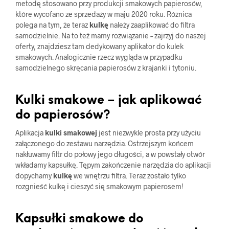
metodę stosowano przy produkcji smakowych papierosów,
które wycofano ze sprzedaży w maju 2020 roku. Różnica
polega na tym, że teraz
kulkę
należy zaaplikować do filtra
samodzielnie. Na to też mamy rozwiązanie – zajrzyj do naszej
oferty, znajdziesz tam dedykowany aplikator do kulek
smakowych. Analogicznie rzecz wygląda w przypadku
samodzielnego skręcania papierosów z krajanki i tytoniu.
Kulki smakowe – jak aplikować
do papierosów?
Aplikacja
kulki smakowej
jest niezwykle prosta przy użyciu
załączonego do zestawu narzędzia. Ostrzejszym końcem
nakłuwamy filtr do połowy jego długości, a w powstały otwór
wkładamy kapsułkę. Tępym zakończenie narzędzia do aplikacji
dopychamy
kulkę
we wnętrzu filtra. Teraz zostało tylko
rozgnieść kulkę i cieszyć się smakowym papierosem!
Kapsułki smakowe do