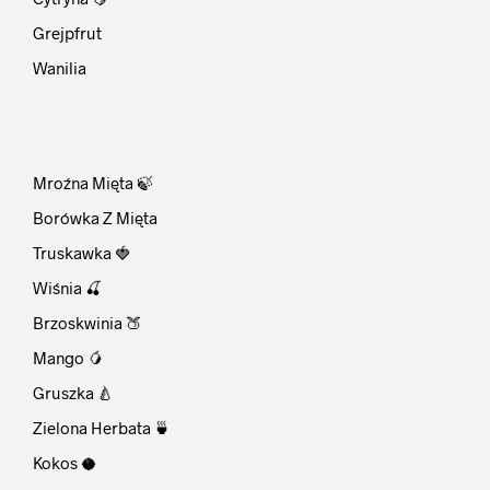
Grejpfrut
Wanilia
⠀
Mroźna Mięta 🍃
Borówka Z Mięta
Truskawka 🍓
Wiśnia 🍒
Brzoskwinia 🍑
Mango 🥭
Gruszka 🍐
Zielona Herbata 🍵
Kokos 🥥