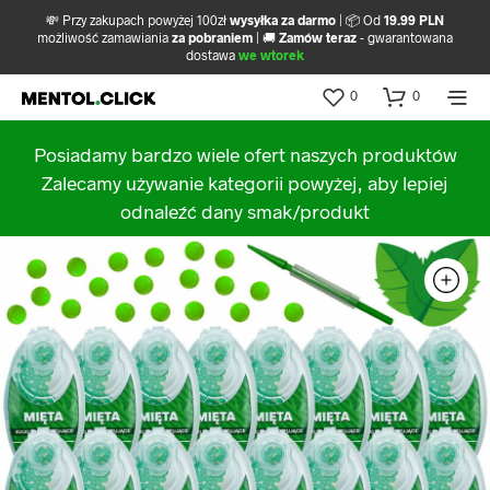
💸 Przy zakupach powyżej 100zł
wysyłka za darmo
| 📦 Od
19.99 PLN
możliwość zamawiania
za pobraniem
| 🚚
Zamów teraz
- gwarantowana
dostawa
we wtorek
0
0
Posiadamy bardzo wiele ofert naszych produktów
Zalecamy używanie kategorii powyżej, aby lepiej
odnaleźć dany smak/produkt