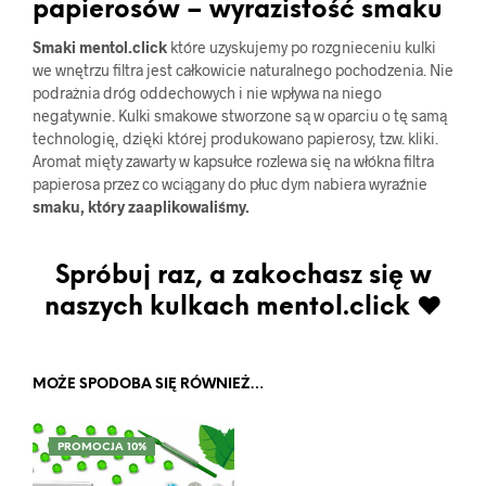
papierosów – wyrazistość smaku
Smaki mentol.click
które uzyskujemy po rozgnieceniu kulki
we wnętrzu filtra jest całkowicie naturalnego pochodzenia. Nie
podrażnia dróg oddechowych i nie wpływa na niego
negatywnie. Kulki smakowe stworzone są w oparciu o tę samą
technologię, dzięki której produkowano papierosy, tzw. kliki.
Aromat mięty zawarty w kapsułce rozlewa się na włókna filtra
papierosa przez co wciągany do płuc dym nabiera wyraźnie
smaku, który zaaplikowaliśmy.
Spróbuj raz, a zakochasz się w
naszych kulkach mentol.click ♥
MOŻE SPODOBA SIĘ RÓWNIEŻ…
PROMOCJA 10%