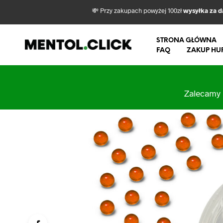
💸 Przy zakupach powyżej 100zł
wysyłka za 
STRONA GŁÓWNA
FAQ
ZAKUP HU
Zalecamy 