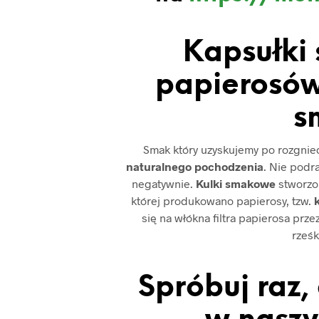
Kapsułki
papierosów
s
Smak który uzyskujemy po rozgniece
naturalnego pochodzenia
. Nie podr
negatywnie.
Kulki smakowe
stworzon
której produkowano papierosy, tzw.
k
się na włókna filtra papierosa prz
rześk
Spróbuj raz,