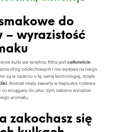
 smakowe do
 – wyrazistość
maku
nie kulki we wnętrzu filtra jest
całkowicie
ażnia dróg oddechowych i nie wpływa na niego
e są w oparciu o tę samą technologię, dzięki
liki
. Aromat mięty zawarty w kapsułce rozlewa
ez co wciągany do płuc dym nabiera wyraźnie
iego aromatu.
 a zakochasz się