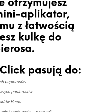
e otrzymujesz
ini-aplikator,
emu z łatwością
esz kulkę do
ierosa.
Click pasują do:
ich papierosów
owych papierosów
ładów Heets
toniu i papierosów – czym są?