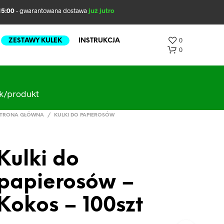
5:00
- gwarantowana dostawa
już jutro
0
ZESTAWY KULEK
INSTRUKCJA
0
ak/produkt
TRONA GŁÓWNA
/
KULKI DO PAPIEROSÓW
Kulki do
B
papierosów –
R
A
K
Kokos – 100szt
P
R