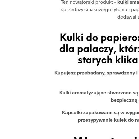
Ten nowatorski produkt –
kulki sm
sprzedaży smakowego tytoniu i pap
dodawał 
Kulki do papiero
dla palaczy, kt
starych klik
Kupujesz przebadany, sprawdzony i b
Kulki aromatyzujące stworzone s
bezpieczną 
Kapsułki zapakowane są w wygod
przesypywanie kulek do 