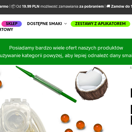
darmo
| 📦 Od
19.99 PLN
możliwość zamawiania
za pobraniem
| 🚚
Zamów do 1
SKLEP
DOSTĘPNE SMAKI
ZESTAWY Z APLIKATOREM
RTOWY
Posiadamy bardzo wiele ofert naszych produktów
używanie kategorii powyżej, aby lepiej odnaleźć dany sm
S