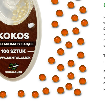
k
z
s