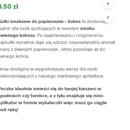
O
8.50
zł
D
U
K
Kulki smakowe do papierosów – kokos
to doskonały
T
wybór dla osób gustujących w świeżym
smaku
Ó
świeżego kokosa
. Po zaaplikowaniu i rozgnieceniu
W
W
apsułki wyraźnie daje się odczuć niepowtarzalny aromat
K
nany z dawnych papierosów , który pozostaje aż do
O
samego końca.
S
Z
Y
Teraz dostępny w wygodniejszej wersji dla osób
K
niekorzystających z naszego markowego aplikatora.
U
.
Paczka idealnie zmieści się do twojej kieszeni w
podniach czy torebce, a z tyłu znajduje się mini-
aplikator w formie wykałaczki więc masz go ciągle
pod ręką!