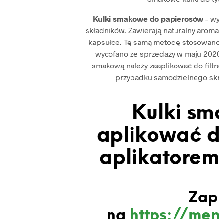
Kulki smakowe do papierosów
– w
składników. Zawierają naturalny aromat
kapsułce. Tę samą metodę stosowano
wycofano ze sprzedaży w maju 2020 
smakową należy zaaplikować do filtr
przypadku samodzielnego skrę
Kulki sm
aplikować d
aplikatorem 
Zap
na
https://men