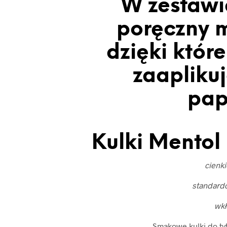
W zestawi
poręczny m
dzięki któr
zaaplikuj
pap
Kulki Mentol 
cienk
standard
wk
Smakowe kulki do ty