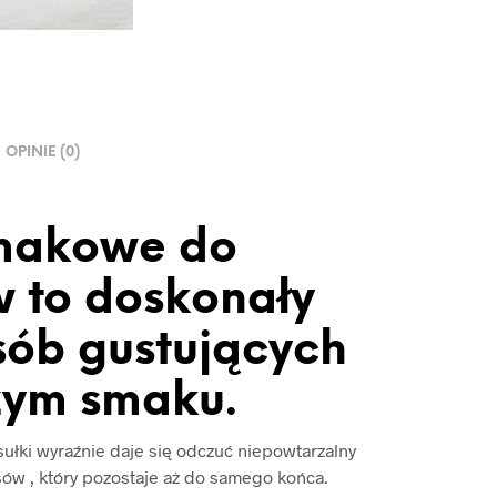
OPINIE (0)
smakowe do
 to doskonały
sób gustujących
żym smaku.
sułki wyraźnie daje się odczuć niepowtarzalny
ów , który pozostaje aż do samego końca.