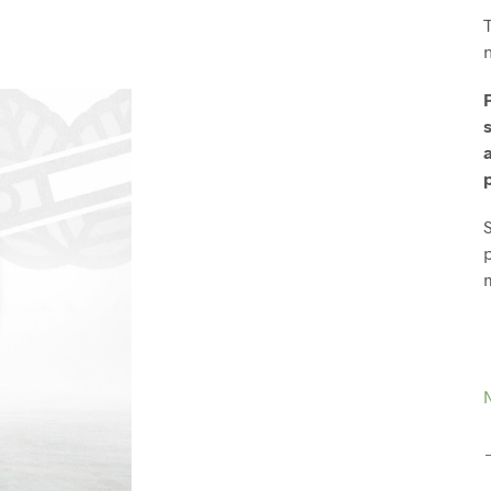
s
m
N