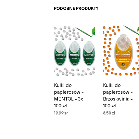
PODOBNE PRODUKTY
Kulki do
Kulki do
papierosów –
papierosów –
MENTOL – 3x
Brzoskwinia –
100szt
100szt
19.99
zł
8.50
zł
DODAJ DO
DODAJ DO
KOSZYKA
KOSZYKA