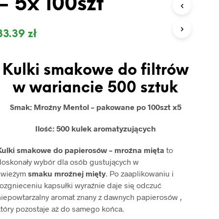
– 5x 100szt
O
D
U
K
33.39
zł
T
Ó
W
Kulki smakowe do filtrów
W
K
w wariancie 500 sztuk
O
S
Z
Smak: Mroźny Mentol – pakowane po 100szt x5
Y
K
Ilość: 500 kulek aromatyzujących
U
.
Kulki smakowe do papierosów – mroźna mięta
to
doskonały wybór dla osób gustujących w
świeżym
smaku mroźnej mięty
. Po zaaplikowaniu i
ozgnieceniu kapsułki wyraźnie daje się odczuć
niepowtarzalny aromat znany z dawnych papierosów ,
który pozostaje aż do samego końca.