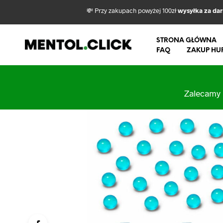
💸 Przy zakupach powyżej 100zł
wysyłka za da
STRONA GŁÓWNA
FAQ
ZAKUP HU
Zalecamy 