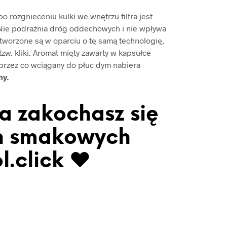
o rozgnieceniu kulki we wnętrzu filtra jest
 Nie podrażnia dróg oddechowych i nie wpływa
tworzone są w oparciu o tę samą technologię,
zw. kliki. Aromat mięty zawarty w kapsułce
a przez co wciągany do płuc dym nabiera
my.
 a zakochasz się
h smakowych
l.click ♥