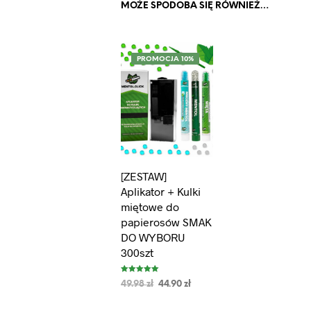
MOŻE SPODOBA SIĘ RÓWNIEŻ…
PROMOCJA 10%
[ZESTAW]
Aplikator + Kulki
miętowe do
papierosów SMAK
DO WYBORU
300szt
Oceniono
49.98
zł
44.90
zł
5.00
na 5
WYBIERZ OPCJE