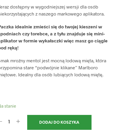
Teraz dostępny w wygodniejszej wersji dla osób
niekorzystających z naszego markowego aplikatora.
Paczka idealnie zmieści się do twojej kieszeni w
podniach czy torebce, a z tyłu znajduje się mini-
aplikator w formie wykałaczki więc masz go ciągle
pod ręką!
Smak mroźny mentol jest mocną lodową mięta, która
przypomina stare “podwójnie klikane” Marlboro
iętowe. Idealny dla osób lubiących lodową miętę.
a stanie
DODAJ DO KOSZYKA