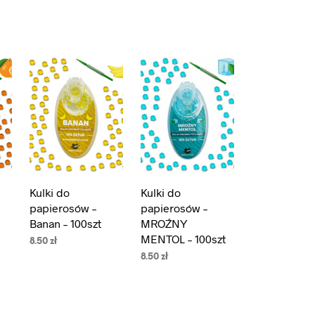
Kulki do
Kulki do
papierosów –
papierosów –
Banan – 100szt
MROŹNY
MENTOL – 100szt
8.50
zł
8.50
zł
DODAJ DO
KOSZYKA
DODAJ DO
KOSZYKA