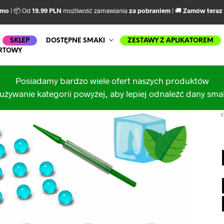
rmo
| 📦 Od
19.99 PLN
możliwość zamawiania
za pobraniem
| 🚚
Zamów teraz
SKLEP
DOSTĘPNE SMAKI
ZESTAWY Z APLIKATOREM
RTOWY
Posiadamy bardzo wiele ofert naszych produktów
używanie kategorii powyżej, aby lepiej odnaleźć dany sm
S