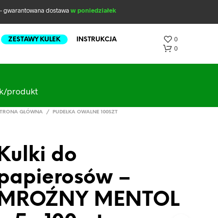
- gwarantowana dostawa
w poniedziałek
0
ZESTAWY KULEK
INSTRUKCJA
0
ak/produkt
TRONA GŁÓWNA
/
PUDEŁKA OWALNE 100SZT
Kulki do
B
papierosów –
R
A
K
MROŹNY MENTOL
P
R