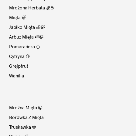
Mrożona Herbata 🧊☕
Mięta 🍃
Jabłko Mięta 🍎🍃
Arbuz Mięta 🍉🍃
Pomarańcza 🍊
Cytryna 🍋
Grejpfrut
Wanilia
⠀
Mroźna Mięta 🍃
Borówka Z Mięta
Truskawka 🍓