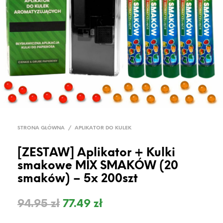
STRONA GŁÓWNA
/
APLIKATOR DO KULEK
[ZESTAW] Aplikator + Kulki
smakowe MIX SMAKÓW (20
smaków) – 5x 200szt
94.95
zł
77.49
zł