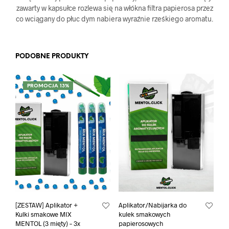
zawarty w kapsułce rozlewa się na włókna filtra papierosa przez
co wciągany do płuc dym nabiera wyraźnie rześkiego aromatu.
PODOBNE PRODUKTY
PROMOCJA 13%
[ZESTAW] Aplikator +
Aplikator/Nabijarka do
Kulki smakowe MIX
kulek smakowych
MENTOL (3 mięty) – 3x
papierosowych