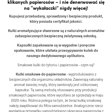
klikanych papierosów – i nie denerwować się
na “wykałaczki” nigdy więcej!
Kupujesz przebadany, sprawdzony i bezpieczny produkt,
który posiada certyfikat jakości.
Kulki aromatyzujące stworzone są z naturalnych aromatów
zabezpieczonych bezpieczną żelatynową osłonką.
Kapsułki zapakowane są w wygodne i poręczne
opakowanie, które ułatwia przesypywanie kulek do
naszego dedykowanego aplikatora.
Smakowe kulki do tytoniu i papierosów – czym są?
Kulki smakowe do papierosów
– wyprodukowano z
bezpiecznych dla organizmu składników. Zawierają naturalny
aromat świeżej mięty, który zamknięty jest silikonowej
kapsułce. Tę samą metodę stosowano przy produkcji
smakowych papierosów, które wycofano ze sprzedaży w maju
2020 roku. Różnica polega na tym, że teraz kulkę smakową
należy zaaplikować do filtra samodzielnie. Analogicznie rzecz
wygląda w przypadku samodzielnego skręcania papierosów z