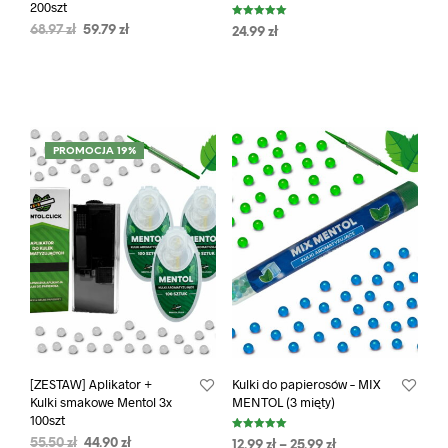
200szt
Oceniono
68.97
zł
59.79
zł
24.99
zł
5.00
na 5
PROMOCJA 19%
[ZESTAW] Aplikator +
Kulki do papierosów – MIX
Kulki smakowe Mentol 3x
MENTOL (3 mięty)
100szt
Oceniono
55.50
zł
44.90
zł
12.99
zł
–
25.99
zł