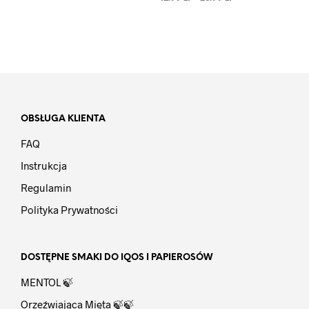
5.00
na 5
OBSŁUGA KLIENTA
FAQ
Instrukcja
Regulamin
Polityka Prywatności
DOSTĘPNE SMAKI DO IQOS I PAPIEROSÓW
MENTOL 🍃
Orzeźwiająca Mięta 🍃🍃