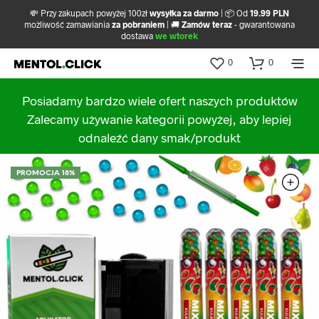
💸 Przy zakupach powyżej 100zł
wysyłka za darmo
| 📦 Od
19.99 PLN
możliwość zamawiania
za pobraniem
| 🚚
Zamów teraz
- gwarantowana
dostawa
we wtorek
0
0
Posiadamy bardzo wiele ofert naszych produktów
Zalecamy używanie kategorii powyżej, aby lepiej
odnaleźć dany smak/produkt
PROMOCJA 18%