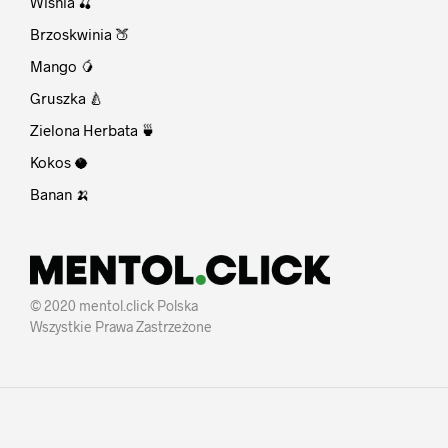
Wiśnia 🍒
Brzoskwinia 🍑
Mango 🥭
Gruszka 🍐
Zielona Herbata 🍵
Kokos 🥥
Banan 🍌
© 2020 mentol.click Polska
Wszystkie Prawa Zastrzeżone