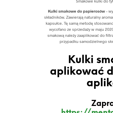
Smakowe kulki do ty
Kulki smakowe do papierosów
– w
składników. Zawierają naturalny aromat
kapsułce. Tę samą metodę stosowano
wycofano ze sprzedaży w maju 2020 
smakową należy zaaplikować do filtr
przypadku samodzielnego skrę
Kulki sm
aplikować d
apli
Zapr
https://mento