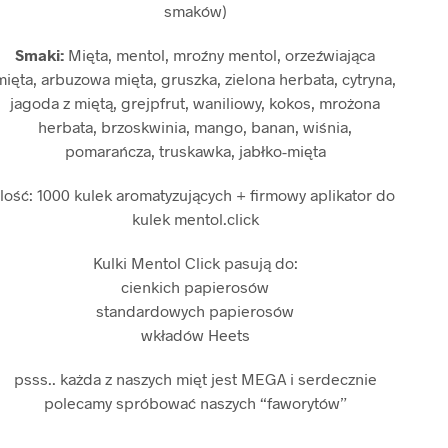
smaków)
Smaki:
Mięta, mentol, mroźny mentol, orzeźwiająca
mięta, arbuzowa mięta, gruszka, zielona herbata, cytryna,
jagoda z miętą, grejpfrut, waniliowy, kokos, mrożona
herbata, brzoskwinia, mango, banan, wiśnia,
pomarańcza, truskawka, jabłko-mięta
Ilość: 1000 kulek aromatyzujących + firmowy aplikator do
kulek mentol.click
Kulki Mentol Click pasują do:
cienkich papierosów
standardowych papierosów
wkładów Heets
psss.. każda z naszych mięt jest MEGA i serdecznie
polecamy spróbować naszych “faworytów”