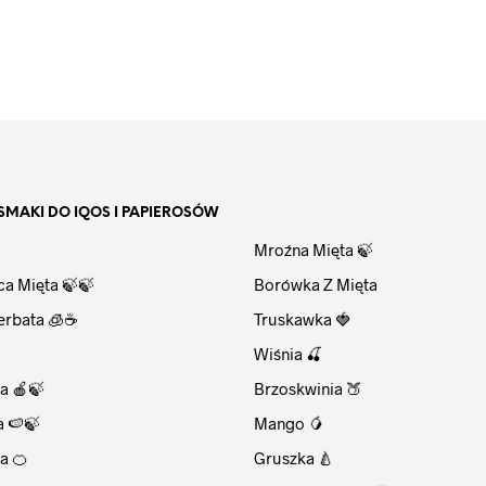
KOSZYKA
SMAKI DO IQOS I PAPIEROSÓW
⠀
Mroźna Mięta 🍃
ca Mięta 🍃🍃
Borówka Z Mięta
erbata 🧊☕
Truskawka 🍓
Wiśnia 🍒
a 🍎🍃
Brzoskwinia 🍑
a 🍉🍃
Mango 🥭
a 🍊
Gruszka 🍐