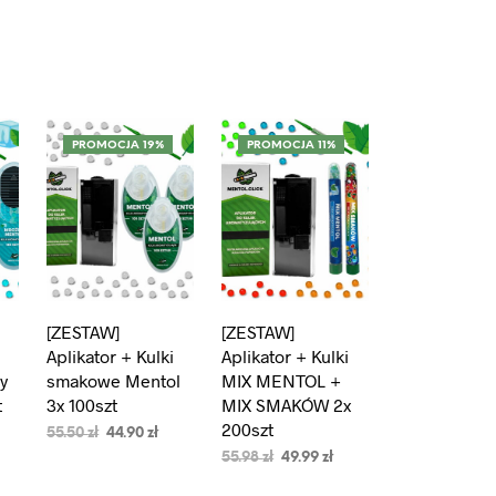
PROMOCJA 19%
PROMOCJA 11%
[ZESTAW]
[ZESTAW]
Aplikator + Kulki
Aplikator + Kulki
y
smakowe Mentol
MIX MENTOL +
t
3x 100szt
MIX SMAKÓW 2x
200szt
55.50
zł
44.90
zł
55.98
zł
49.99
zł
DODAJ DO
KOSZYKA
DODAJ DO