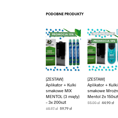
PODOBNE PRODUKTY
BRAK W MAGAZYNIE
PROMOCJA 13%
PROMOCJA 18%
[ZESTAW]
[ZESTAW]
Aplikator + Kulki
Aplikator + Kulki
smakowe MIX
smakowe Mroźn
MENTOL (3 mięty)
Mentol 2x 150sz
– 3x 200szt
55.00
zł
44.90
zł
68.97
zł
59.79
zł
CZYTAJ DALEJ
DODAJ DO