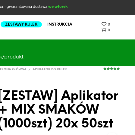
az
- gwarantowana dostawa
we wtorek
0
ZESTAWY KULEK
INSTRUKCJA
0
ak/produkt
TRONA GŁÓWNA
/
APLIKATOR DO KULEK
1
Oceniony
5.00
na 5 na
podstawie
oceny klienta
[ZESTAW] Aplikator
B
+ MIX SMAKÓW
R
A
K
(1000szt) 20x 50szt
P
R