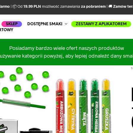
darmo
| 📦 Od
19.99 PLN
możliwość zamawiania
za pobraniem
| 🚚
Zamów ter
SKLEP
DOSTĘPNE SMAKI
ZESTAWY Z APLIKATOREM
RTOWY
Posiadamy bardzo wiele ofert naszych produktów
używanie kategorii powyżej, aby lepiej odnaleźć dany sm
S