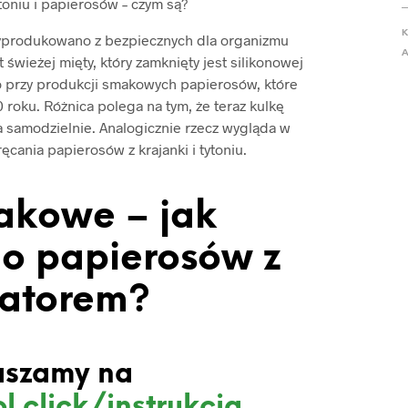
toniu i papierosów – czym są?
K
yprodukowano z bezpiecznych dla organizmu
A
 świeżej mięty, który zamknięty jest silikonowej
 przy produkcji smakowych papierosów, które
roku. Różnica polega na tym, że teraz kulkę
a samodzielnie. Analogicznie rzecz wygląda w
cania papierosów z krajanki i tytoniu.
akowe – jak
o papierosów z
katorem?
aszamy na
l.click/instrukcja