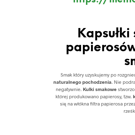
Kapsułki
papierosów
s
Smak który uzyskujemy po rozgniece
naturalnego pochodzenia
. Nie podr
negatywnie.
Kulki smakowe
stworzon
której produkowano papierosy, tzw.
k
się na włókna filtra papierosa prz
rześk