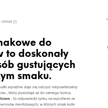
OPINIE (1)
smakowe do
 to doskonały
sób gustujących
żym smaku.
sułki wyraźnie daje się odczuć niepowtarzalny
ów , który pozostaje aż do samego końca.
akowe
– to odpowiedź rynku na wycofanie ze
ierosów mentolowych, w których smak kulki