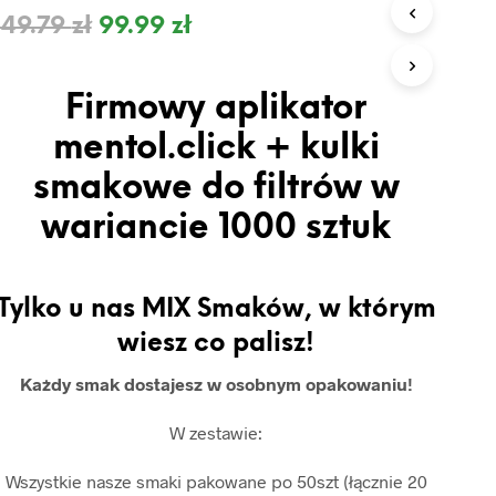
O
149.79
zł
99.99
zł
D
U
K
T
Firmowy aplikator
Ó
W
mentol.click + kulki
W
K
smakowe do filtrów w
O
S
wariancie 1000 sztuk
Z
Y
K
U
Tylko u nas MIX Smaków, w którym
.
wiesz co palisz!
Każdy smak dostajesz w osobnym opakowaniu!
W zestawie:
Wszystkie nasze smaki pakowane po 50szt (łącznie 20