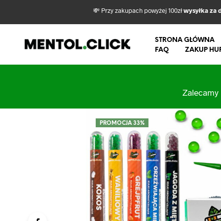
💸 Przy zakupach powyżej 100zł
wysyłka za 
STRONA GŁÓWNA
FAQ
ZAKUP HU
Zalecamy 
PROMOCJA 33%