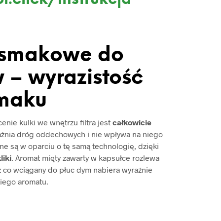
 smakowe do
 – wyrazistość
maku
nie kulki we wnętrzu filtra jest
całkowicie
ażnia dróg oddechowych i nie wpływa na niego
e są w oparciu o tę samą technologię, dzięki
liki
. Aromat mięty zawarty w kapsułce rozlewa
ez co wciągany do płuc dym nabiera wyraźnie
iego aromatu.