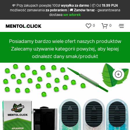
💸 Przy zakupach powyżej 100zł
wysyłka za darmo
| 📦 Od
19.99 PLN
możliwość zamawiania
za pobraniem
| 🚚
Zamów teraz
- gwarantowana
dostawa
we wtorek
0
0
Posiadamy bardzo wiele ofert naszych produktów
Zalecamy używanie kategorii powyżej, aby lepiej
odnaleźć dany smak/produkt