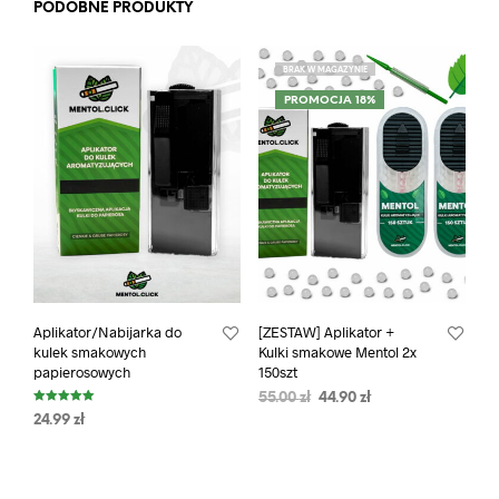
PODOBNE PRODUKTY
BRAK W MAGAZYNIE
PROMOCJA 18%
Aplikator/Nabijarka do
[ZESTAW] Aplikator +
kulek smakowych
Kulki smakowe Mentol 2x
papierosowych
150szt
55.00
zł
44.90
zł
Oceniono
24.99
zł
5.00
na 5