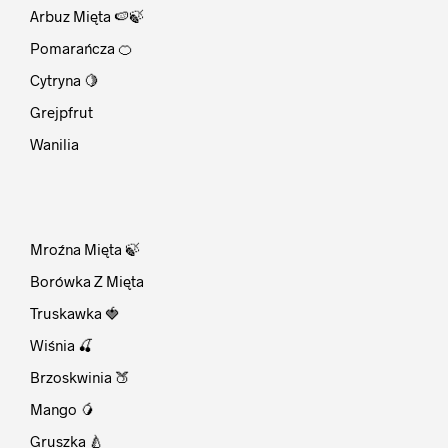
Arbuz Mięta 🍉🍃
Pomarańcza 🍊
Cytryna 🍋
Grejpfrut
Wanilia
⠀
Mroźna Mięta 🍃
Borówka Z Mięta
Truskawka 🍓
Wiśnia 🍒
Brzoskwinia 🍑
Mango 🥭
Gruszka 🍐