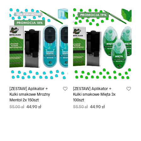
BRAK W MAGAZYNIE
PROMOCJA 19%
PROMOCJA 18%
[ZESTAW] Aplikator +
[ZESTAW] Aplikator +
Kulki smakowe Mroźny
Kulki smakowe Mięta 3x
Mentol 2x 150szt
100szt
55.00
zł
44.90
zł
55.50
zł
44.90
zł