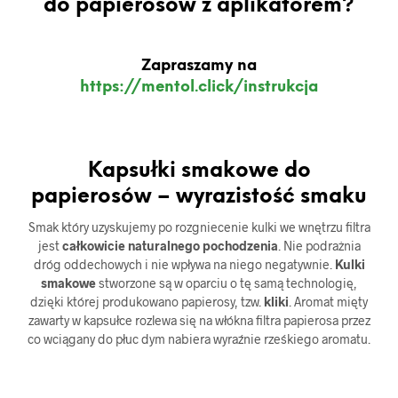
do papierosów z aplikatorem?
Zapraszamy na
https://mentol.click/instrukcja
Kapsułki smakowe do
papierosów – wyrazistość smaku
Smak który uzyskujemy po rozgniecenie kulki we wnętrzu filtra
jest
całkowicie naturalnego pochodzenia
. Nie podrażnia
dróg oddechowych i nie wpływa na niego negatywnie.
Kulki
smakowe
stworzone są w oparciu o tę samą technologię,
dzięki której produkowano papierosy, tzw.
kliki
. Aromat mięty
zawarty w kapsułce rozlewa się na włókna filtra papierosa przez
co wciągany do płuc dym nabiera wyraźnie rześkiego aromatu.