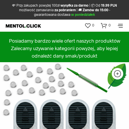
💸 Przy zakupach powyżej 100zł
wysyłka za darmo
| 📦 Od
19.99 PLN
możliwość zamawiania
za pobraniem
| 🚚
Zamów do 15:00
-
gwarantowana dostawa
w poniedziałek
0
0
Posiadamy bardzo wiele ofert naszych produktów
Zalecamy używanie kategorii powyżej, aby lepiej
odnaleźć dany smak/produkt