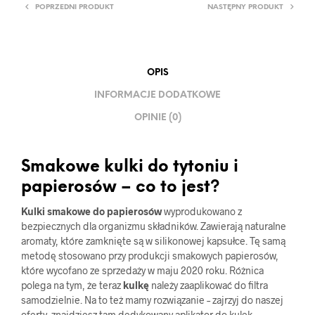
POPRZEDNI PRODUKT
NASTĘPNY PRODUKT
OPIS
INFORMACJE DODATKOWE
OPINIE (0)
Smakowe kulki do tytoniu i
papierosów – co to jest?
Kulki smakowe do papierosów
wyprodukowano z
bezpiecznych dla organizmu składników. Zawierają naturalne
aromaty, które zamknięte są w silikonowej kapsułce. Tę samą
metodę stosowano przy produkcji smakowych papierosów,
które wycofano ze sprzedaży w maju 2020 roku. Różnica
polega na tym, że teraz
kulkę
należy zaaplikować do filtra
samodzielnie. Na to też mamy rozwiązanie – zajrzyj do naszej
oferty, znajdziesz tam dedykowany aplikator do kulek