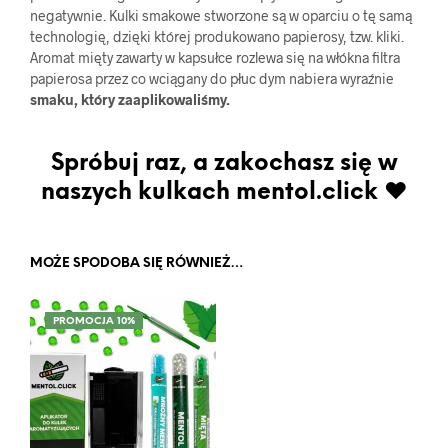
negatywnie. Kulki smakowe stworzone są w oparciu o tę samą
technologię, dzięki której produkowano papierosy, tzw. kliki.
Aromat mięty zawarty w kapsułce rozlewa się na włókna filtra
papierosa przez co wciągany do płuc dym nabiera wyraźnie
smaku, który zaaplikowaliśmy.
Spróbuj raz, a zakochasz się w
naszych kulkach mentol.click ♥
MOŻE SPODOBA SIĘ RÓWNIEŻ…
PROMOCJA 10%