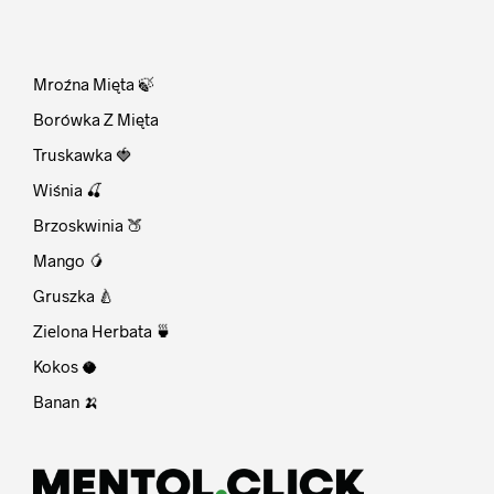
⠀
Mroźna Mięta 🍃
Borówka Z Mięta
Truskawka 🍓
Wiśnia 🍒
Brzoskwinia 🍑
Mango 🥭
Gruszka 🍐
Zielona Herbata 🍵
Kokos 🥥
Banan 🍌