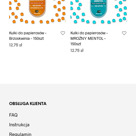
Kulki do papierosów –
Kulki do papierosów –
Brzoskwinia – 150szt
MROŹNY MENTOL –
150szt
12.75
zł
12.75
zł
OBSŁUGA KLIENTA
FAQ
Instrukcja
Regulamin