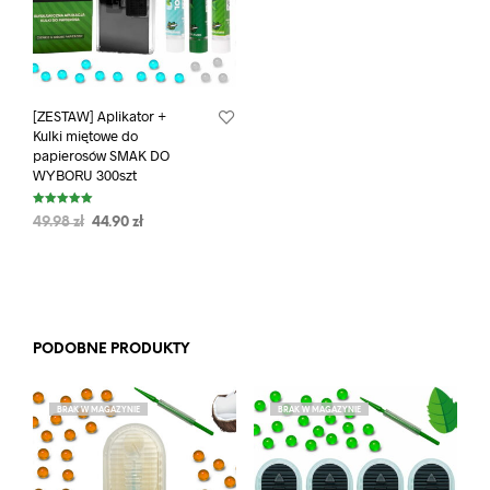
[ZESTAW] Aplikator +
Kulki miętowe do
papierosów SMAK DO
WYBORU 300szt
Oceniono
49.98
zł
44.90
zł
5.00
na 5
PODOBNE PRODUKTY
BRAK W MAGAZYNIE
BRAK W MAGAZYNIE