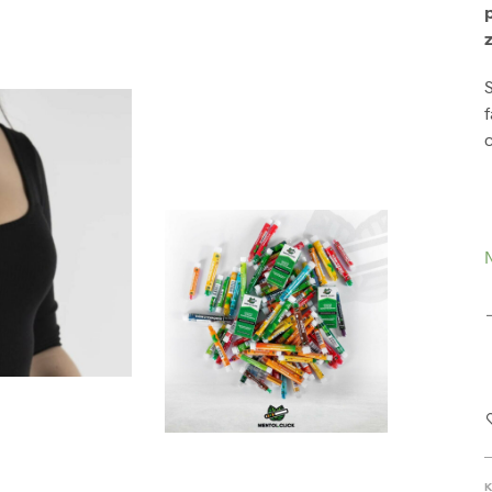
S
N
K