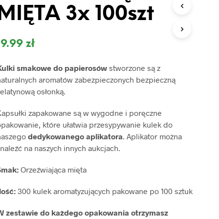
O
MIĘTA 3x 100szt
D
U
K
T
19.99
zł
Ó
W
Kulki smakowe do papierosów
stworzone są z
W
K
naturalnych aromatów zabezpieczonych bezpieczną
O
żelatynową osłonką.
S
Z
Kapsułki zapakowane są w wygodne i poręczne
Y
K
opakowanie, które ułatwia przesypywanie kulek do
U
naszego
dedykowanego aplikatora
. Aplikator można
.
naleźć na naszych innych aukcjach.
Smak:
Orzeźwiająca mięta
lość:
300 kulek aromatyzujących pakowane po 100 sztuk
W zestawie do każdego opakowania otrzymasz