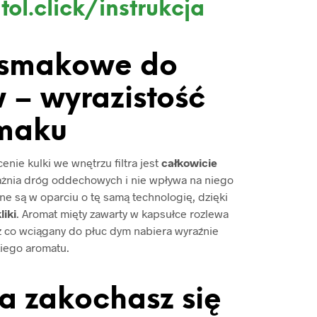
tol.click/instrukcja
 smakowe do
 – wyrazistość
maku
nie kulki we wnętrzu filtra jest
całkowicie
ażnia dróg oddechowych i nie wpływa na niego
e są w oparciu o tę samą technologię, dzięki
liki
. Aromat mięty zawarty w kapsułce rozlewa
ez co wciągany do płuc dym nabiera wyraźnie
iego aromatu.
 a zakochasz się