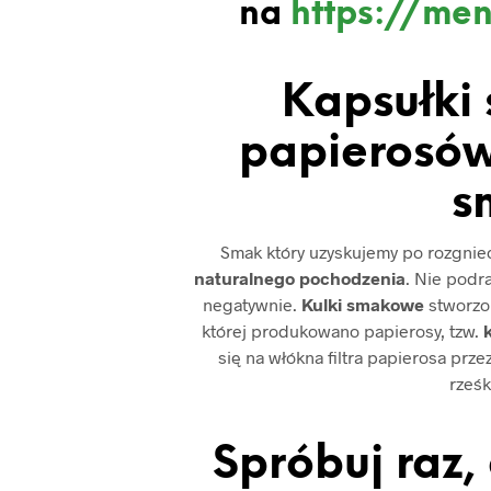
na
https://men
Kapsułki
papierosów
s
Smak który uzyskujemy po rozgniece
naturalnego pochodzenia
. Nie podr
negatywnie.
Kulki smakowe
stworzon
której produkowano papierosy, tzw.
k
się na włókna filtra papierosa prz
rześk
Spróbuj raz,