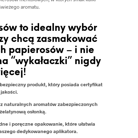
świeżego aromatu.
sów to idealny wybór
órzy chcą zasmakować
h papierosów – i nie
a “wykałaczki” nigdy
ięcej!
ezpieczny produkt, który posiada certyfikat
jakości.
ą z naturalnych aromatów zabezpieczonych
żelatynową osłonką.
ne i poręczne opakowanie, które ułatwia
naszego dedykowanego aplikatora.