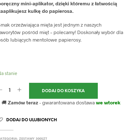
poręczny mini-aplikator, dzięki któremu z łatwością
zaaplikujesz kulkę do papierosa.
mak orzeźwiająca mięta jest jednym z naszych
faworytów pośród mięt – polecamy! Doskonały wybór dla
osób lubiących mentolowe papierosy.
a stanie
DODAJ DO KOSZYKA
🚚
Zamów teraz
- gwarantowana dostawa
we wtorek
DODAJ DO ULUBIONYCH
ATEGORIA:
ZESTAWY 300SZT