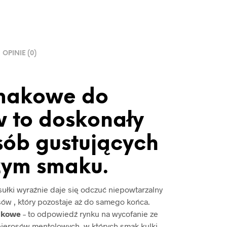
OPINIE (0)
smakowe do
 to doskonały
sób gustujących
żym smaku.
sułki wyraźnie daje się odczuć niepowtarzalny
ów , który pozostaje aż do samego końca.
akowe
– to odpowiedź rynku na wycofanie ze
ierosów mentolowych, w których smak kulki