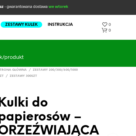
az
- gwarantowana dostawa
we wtorek
0
ZESTAWY KULEK
INSTRUKCJA
0
ak/produkt
TRONA GŁÓWNA
/
ZESTAWY 200/300/600/1000
ZT
/
ZESTAWY 300SZT
Kulki do
B
R
papierosów –
A
K
P
ORZEŹWIAJĄCA
R