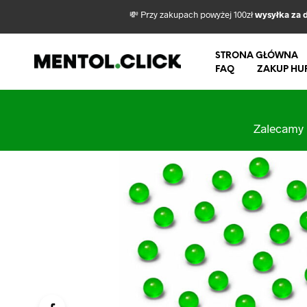
💸 Przy zakupach powyżej 100zł
wysyłka za 
STRONA GŁÓWNA
FAQ
ZAKUP HU
Zalecamy 