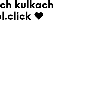
ch kulkach
l.click ♥