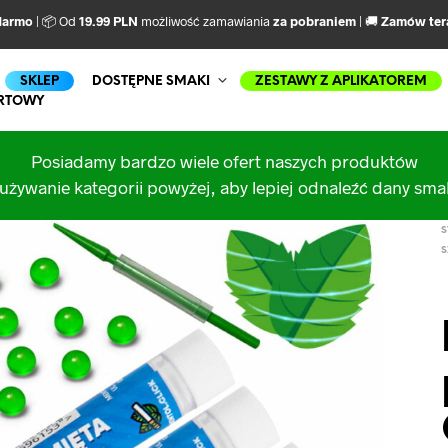
darmo
| 📦 Od
19.99 PLN
możliwość zamawiania
za pobraniem
| 🚚
Zamów ter
SKLEP
DOSTĘPNE SMAKI
ZESTAWY Z APLIKATOREM
RTOWY
Posiadamy bardzo wiele ofert naszych produktów
używanie kategorii powyżej, aby lepiej odnaleźć dany sm
S
S