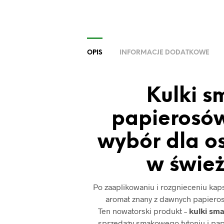
OPIS
INFORMACJE DODATKOWE
Kulki 
papierosów
wybór dla o
w świe
Po zaaplikowaniu i rozgnieceniu kap
aromat znany z dawnych papieros
Ten nowatorski produkt –
kulki sm
sprzedaży smakowego tytoniu i pap