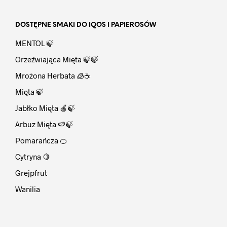
DOSTĘPNE SMAKI DO IQOS I PAPIEROSÓW
MENTOL 🍃
Orzeźwiająca Mięta 🍃🍃
Mrożona Herbata 🧊☕
Mięta 🍃
Jabłko Mięta 🍎🍃
Arbuz Mięta 🍉🍃
Pomarańcza 🍊
Cytryna 🍋
Grejpfrut
Wanilia
⠀