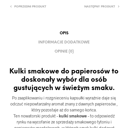
POPRZEDNI PRODUKT
NASTĘPNY PRODUKT
OPIS
INFORMACJE DODATKOWE
OPINIE (0)
Kulki smakowe do papierosów to
doskonały wybór dla osób
gustujących w świeżym smaku.
Po zaaplikowaniu i rozgnieceniu kapsułki wyraźnie daje się
odczuć niepowtarzalny aromat znany z dawnych papierosów ,
który pozostaje aż do samego końca.
Ten nowatorski produkt –
kulki smakowe
– to odpowiedź
rynku na wycofanie ze sprzedaży smakowego tytoniu i
papierosów mentolowych, w których smak kulki dodawał