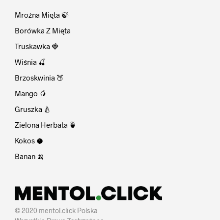
Mroźna Mięta 🍃
Borówka Z Mięta
Truskawka 🍓
Wiśnia 🍒
Brzoskwinia 🍑
Mango 🥭
Gruszka 🍐
Zielona Herbata 🍵
Kokos 🥥
Banan 🍌
© 2020 mentol.click Polska