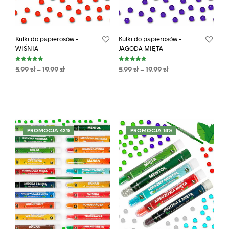
Kulki do papierosów –
Kulki do papierosów –
WIŚNIA
JAGODA MIĘTA
Oceniono
Oceniono
5.99
zł
–
19.99
zł
5.99
zł
–
19.99
zł
5.00
5.00
na 5
na 5
PROMOCJA 42%
PROMOCJA 18%