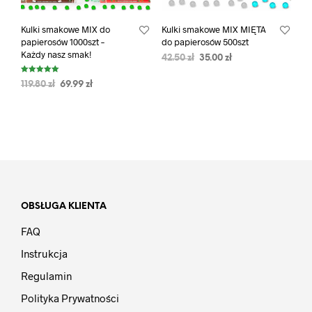
Kulki smakowe MIX do
Kulki smakowe MIX MIĘTA
papierosów 1000szt –
do papierosów 500szt
Każdy nasz smak!
42.50
zł
35.00
zł
Oceniono
119.80
zł
69.99
zł
5.00
na 5
OBSŁUGA KLIENTA
FAQ
Instrukcja
Regulamin
Polityka Prywatności