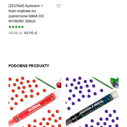
[ZESTAW] Aplikator +
Kulki miętowe do
papierosów SMAK DO
WYBORU 300szt
Oceniono
49.98
zł
44.90
zł
5.00
na 5
PODOBNE PRODUKTY