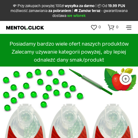
💸 Przy zakupach powyżej 100zł
wysyłka za darmo
| 📦 Od
19.99 PLN
możliwość zamawiania
za pobraniem
| 🚚
Zamów teraz
- gwarantowana
dostawa
we wtorek
0
0
Posiadamy bardzo wiele ofert naszych produktów
Zalecamy używanie kategorii powyżej, aby lepiej
odnaleźć dany smak/produkt