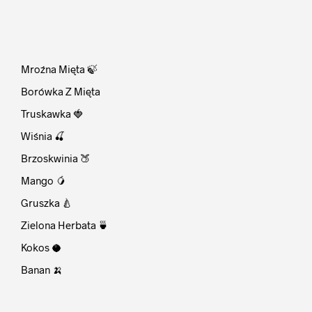
⠀
Mroźna Mięta 🍃
Borówka Z Mięta
Truskawka 🍓
Wiśnia 🍒
Brzoskwinia 🍑
Mango 🥭
Gruszka 🍐
Zielona Herbata 🍵
Kokos 🥥
Banan 🍌