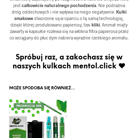
jest
całkowicie naturalnego pochodzenia
. Nie podrażnia
dróg oddechowych i nie wpływa na niego negatywnie.
Kulki
smakowe
stworzone są w oparciu o tę samą technologię,
dzięki której produkowano papierosy, tzw.
kliki
. Aromat mięty
zawarty w kapsułce rozlewa się na włókna filtra papierosa przez
co wciągany do płuc dym nabiera wyraźnie rześkiego aromatu.
Spróbuj raz, a zakochasz się w
naszych kulkach mentol.click ♥
MOŻE SPODOBA SIĘ RÓWNIEŻ…
PROMOCJA 10%