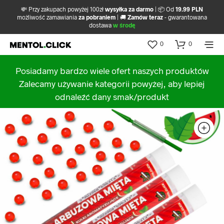
💸 Przy zakupach powyżej 100zł
wysyłka za darmo
| 📦 Od
19.99 PLN
możliwość zamawiania
za pobraniem
| 🚚
Zamów teraz
- gwarantowana
dostawa
w środę
0
0
Posiadamy bardzo wiele ofert naszych produktów
Zalecamy używanie kategorii powyżej, aby lepiej
odnaleźć dany smak/produkt