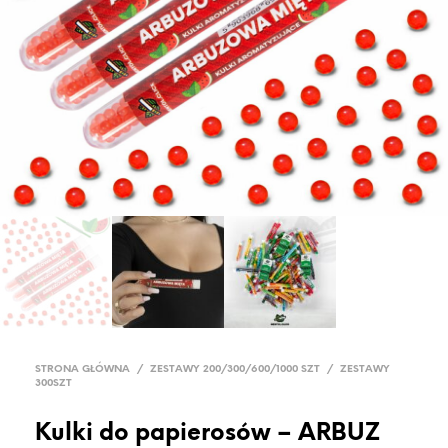
STRONA GŁÓWNA
/
ZESTAWY 200/300/600/1000 SZT
/
ZESTAWY
300SZT
Kulki do papierosów – ARBUZ