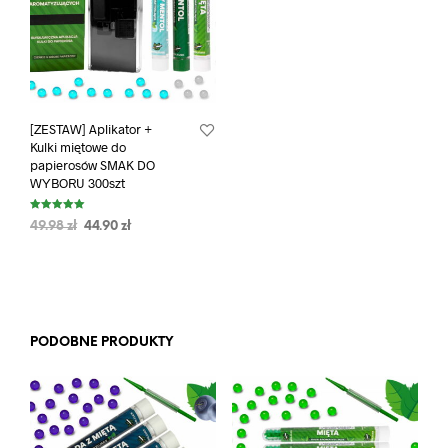
[ZESTAW] Aplikator +
Kulki miętowe do
papierosów SMAK DO
WYBORU 300szt
Oceniono
49.98
zł
44.90
zł
5.00
na 5
PODOBNE PRODUKTY