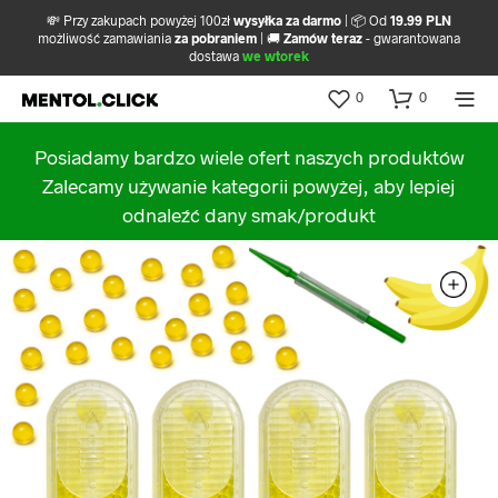
💸 Przy zakupach powyżej 100zł
wysyłka za darmo
| 📦 Od
19.99 PLN
możliwość zamawiania
za pobraniem
| 🚚
Zamów teraz
- gwarantowana
dostawa
we wtorek
0
0
Posiadamy bardzo wiele ofert naszych produktów
Zalecamy używanie kategorii powyżej, aby lepiej
odnaleźć dany smak/produkt