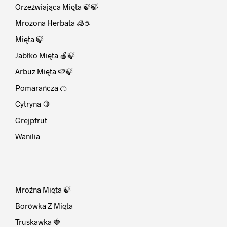
Orzeźwiająca Mięta 🍃🍃
Mrożona Herbata 🧊☕
Mięta 🍃
Jabłko Mięta 🍎🍃
Arbuz Mięta 🍉🍃
Pomarańcza 🍊
Cytryna 🍋
Grejpfrut
Wanilia
⠀
Mroźna Mięta 🍃
Borówka Z Mięta
Truskawka 🍓