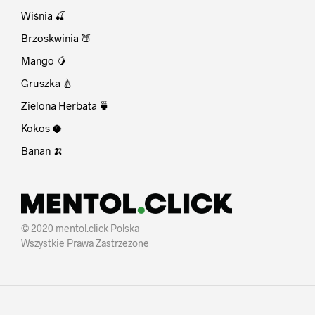
Wiśnia 🍒
Brzoskwinia 🍑
Mango 🥭
Gruszka 🍐
Zielona Herbata 🍵
Kokos 🥥
Banan 🍌
© 2020 mentol.click Polska
Wszystkie Prawa Zastrzeżone