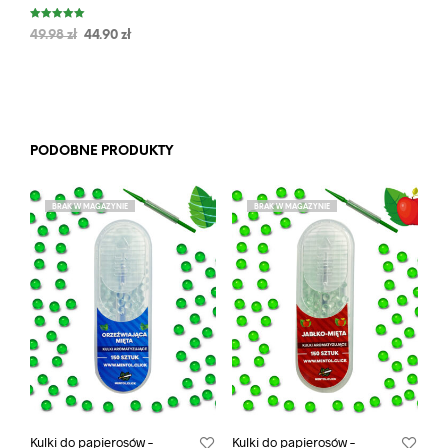
Oceniono
49.98
zł
44.90
zł
5.00
na 5
PODOBNE PRODUKTY
BRAK W MAGAZYNIE
BRAK W MAGAZYNIE
Kulki do papierosów –
Kulki do papierosów –