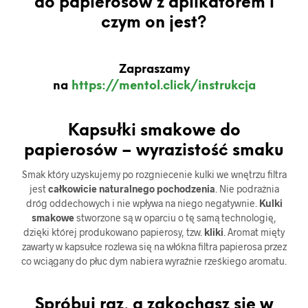
do papierosów z aplikatorem i
czym on jest?
Zapraszamy
na
https://mentol.click/instrukcja
Kapsułki smakowe do
papierosów – wyrazistość smaku
Smak który uzyskujemy po rozgniecenie kulki we wnętrzu filtra
jest
całkowicie naturalnego pochodzenia
. Nie podrażnia
dróg oddechowych i nie wpływa na niego negatywnie.
Kulki
smakowe
stworzone są w oparciu o tę samą technologię,
dzięki której produkowano papierosy, tzw.
kliki
. Aromat mięty
zawarty w kapsułce rozlewa się na włókna filtra papierosa przez
co wciągany do płuc dym nabiera wyraźnie rześkiego aromatu.
Spróbuj raz, a zakochasz się w