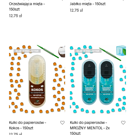
Orzeźwiająca mięta –
Jabłko mięta – 150szt
150szt
12.75
zł
12.75
zł
BRAK W MAGAZYNIE
BRAK W MAGAZYNIE
Kulki do papierosów –
Kulki do papierosów –
Kokos – 150szt
MROŹNY MENTOL – 2x
150szt
12.75
zł