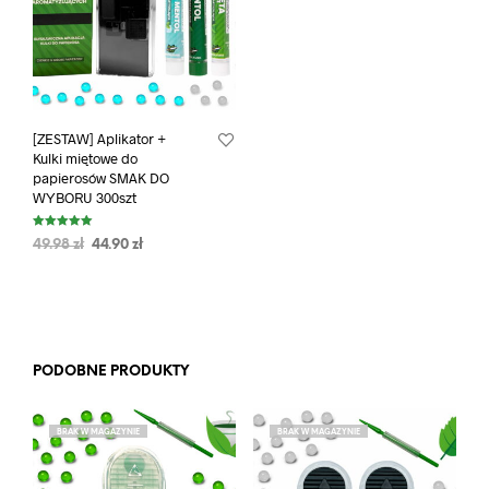
[ZESTAW] Aplikator +
Kulki miętowe do
papierosów SMAK DO
WYBORU 300szt
Oceniono
49.98
zł
44.90
zł
5.00
na 5
PODOBNE PRODUKTY
BRAK W MAGAZYNIE
BRAK W MAGAZYNIE