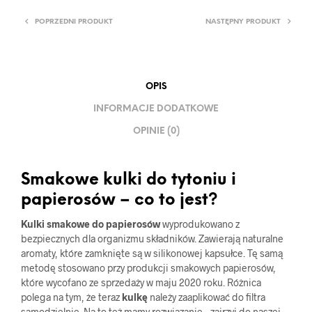
POPRZEDNI PRODUKT
NASTĘPNY PRODUKT
OPIS
INFORMACJE DODATKOWE
OPINIE (0)
Smakowe kulki do tytoniu i
papierosów – co to jest?
Kulki smakowe do papierosów
wyprodukowano z
bezpiecznych dla organizmu składników. Zawierają naturalne
aromaty, które zamknięte są w silikonowej kapsułce. Tę samą
metodę stosowano przy produkcji smakowych papierosów,
które wycofano ze sprzedaży w maju 2020 roku. Różnica
polega na tym, że teraz
kulkę
należy zaaplikować do filtra
samodzielnie. Na to też mamy rozwiązanie – zajrzyj do naszej