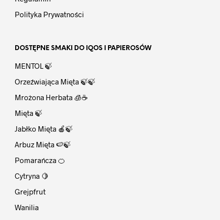
Polityka Prywatności
DOSTĘPNE SMAKI DO IQOS I PAPIEROSÓW
MENTOL 🍃
Orzeźwiająca Mięta 🍃🍃
Mrożona Herbata 🧊☕
Mięta 🍃
Jabłko Mięta 🍎🍃
Arbuz Mięta 🍉🍃
Pomarańcza 🍊
Cytryna 🍋
Grejpfrut
Wanilia