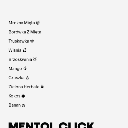
⠀
Mroźna Mięta 🍃
Borówka Z Mięta
Truskawka 🍓
Wiśnia 🍒
Brzoskwinia 🍑
Mango 🥭
Gruszka 🍐
Zielona Herbata 🍵
Kokos 🥥
Banan 🍌