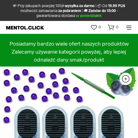
💸 Przy zakupach powyżej 100zł
wysyłka za darmo
| 📦 Od
19.99 PLN
możliwość zamawiania
za pobraniem
| 🚚
Zamów do 15:00
-
gwarantowana dostawa
w poniedziałek
0
0
Posiadamy bardzo wiele ofert naszych produktów
Zalecamy używanie kategorii powyżej, aby lepiej
odnaleźć dany smak/produkt