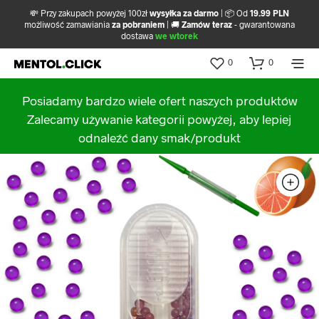
💸 Przy zakupach powyżej 100zł
wysyłka za darmo
| 📦 Od
19.99 PLN
możliwość zamawiania
za pobraniem
| 🚚
Zamów teraz
- gwarantowana
dostawa
we wtorek
0
0
Posiadamy bardzo wiele ofert naszych produktów
Zalecamy używanie kategorii powyżej, aby lepiej
odnaleźć dany smak/produkt