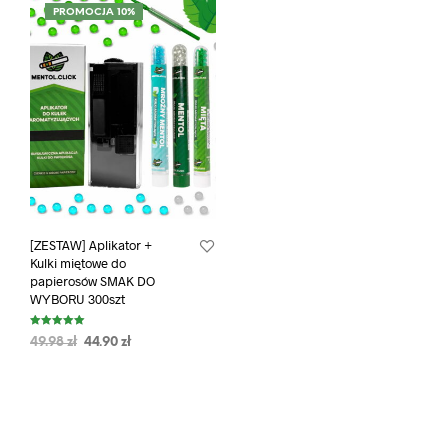
PROMOCJA 10%
[ZESTAW] Aplikator +
Kulki miętowe do
papierosów SMAK DO
WYBORU 300szt
Oceniono
49.98
zł
44.90
zł
5.00
na 5