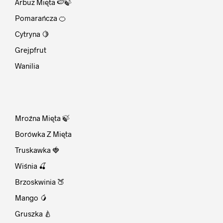
Arbuz Mięta 🍉🍃
Pomarańcza 🍊
Cytryna 🍋
Grejpfrut
Wanilia
⠀
Mroźna Mięta 🍃
Borówka Z Mięta
Truskawka 🍓
Wiśnia 🍒
Brzoskwinia 🍑
Mango 🥭
Gruszka 🍐