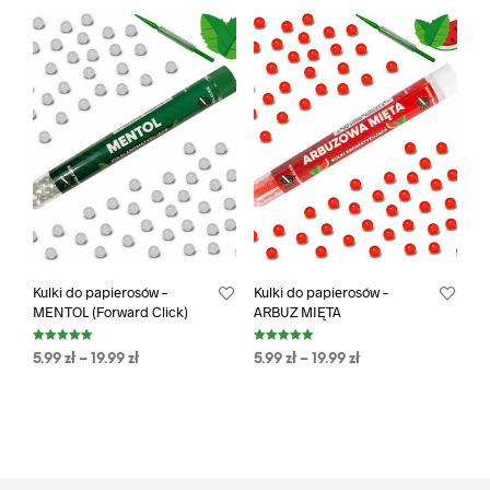
Kulki do papierosów –
Kulki do papierosów –
MENTOL (Forward Click)
ARBUZ MIĘTA
Oceniono
Oceniono
5.99
zł
–
19.99
zł
5.99
zł
–
19.99
zł
5.00
5.00
na 5
na 5