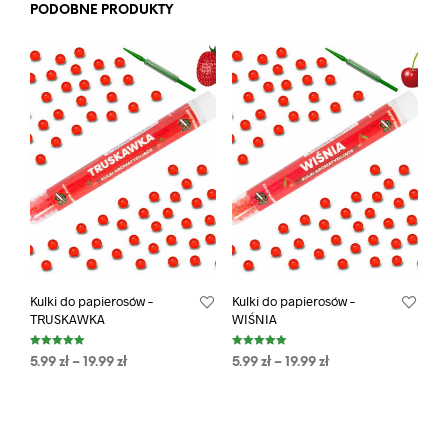
PODOBNE PRODUKTY
Kulki do papierosów –
Kulki do papierosów –
TRUSKAWKA
WIŚNIA
Oceniono
Oceniono
5.99
zł
–
19.99
zł
5.99
zł
–
19.99
zł
5.00
5.00
na 5
na 5