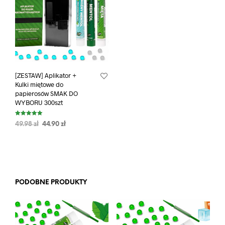
[ZESTAW] Aplikator +
Kulki miętowe do
papierosów SMAK DO
WYBORU 300szt
Oceniono
49.98
zł
44.90
zł
5.00
na 5
PODOBNE PRODUKTY