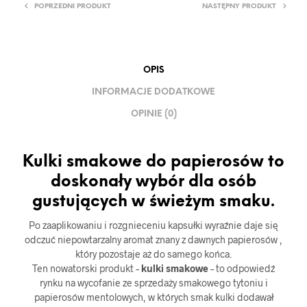
POPRZEDNI PRODUKT
NASTĘPNY PRODUKT
OPIS
INFORMACJE DODATKOWE
OPINIE (0)
Kulki smakowe do papierosów to
doskonały wybór dla osób
gustujących w świeżym smaku.
Po zaaplikowaniu i rozgnieceniu kapsułki wyraźnie daje się
odczuć niepowtarzalny aromat znany z dawnych papierosów ,
który pozostaje aż do samego końca.
Ten nowatorski produkt –
kulki smakowe
– to odpowiedź
rynku na wycofanie ze sprzedaży smakowego tytoniu i
papierosów mentolowych, w których smak kulki dodawał