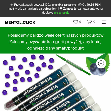
💸 Przy zakupach powyżej 100zł
wysyłka za darmo
| 📦 Od
19.99 PLN
możliwość zamawiania
za pobraniem
| 🚚
Zamów teraz
- gwarantowana
dostawa
we wtorek
0
0
Posiadamy bardzo wiele ofert naszych produktów
Zalecamy używanie kategorii powyżej, aby lepiej
odnaleźć dany smak/produkt