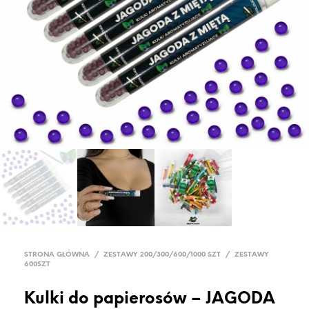
STRONA GŁÓWNA
/
ZESTAWY 200/300/600/1000 SZT
/
ZESTAWY
600SZT
Kulki do papierosów – JAGODA