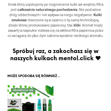
Smak który uzyskujemy po rozgniecenie kulki we wnętrzu filtra
jest
całkowicie naturalnego pochodzenia
. Nie podrażnia
dróg oddechowych i nie wpływa na niego negatywnie.
Kulki
smakowe
stworzone są w oparciu o tę samą technologię,
dzięki której produkowano papierosy, tzw.
kliki
. Aromat mięty
zawarty w kapsułce rozlewa się na włókna filtra papierosa przez
co wciągany do płuc dym nabiera wyraźnie rześkiego aromatu.
Spróbuj raz, a zakochasz się w
naszych kulkach mentol.click ♥
MOŻE SPODOBA SIĘ RÓWNIEŻ…
PROMOCJA 10%