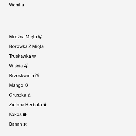
Wanilia
⠀
Mroźna Mięta 🍃
Borówka Z Mięta
Truskawka 🍓
Wiśnia 🍒
Brzoskwinia 🍑
Mango 🥭
Gruszka 🍐
Zielona Herbata 🍵
Kokos 🥥
Banan 🍌