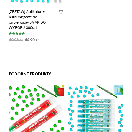
[ZESTAW] Aplikator +
Kulki miętowe do
papierosów SMAK DO
WYBORU 300szt
Oceniono
49.98
zł
44.90
zł
5.00
na 5
PODOBNE PRODUKTY