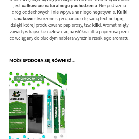
jest
całkowicie naturalnego pochodzenia
. Nie podrażnia
dróg oddechowych i nie wpływa na niego negatywnie.
Kulki
smakowe
stworzone są w oparciu o tę samą technologię,
dzięki której produkowano papierosy, tzw.
kliki
. Aromat mięty
zawarty w kapsułce rozlewa się na włókna filtra papierosa przez
co wciągany do płuc dym nabiera wyraźnie rześkiego aromatu.
MOŻE SPODOBA SIĘ RÓWNIEŻ…
PROMOCJA 10%