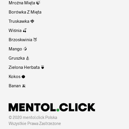
Mroźna Mięta 🍃
Borówka Z Mięta
Truskawka 🍓
Wiśnia 🍒
Brzoskwinia 🍑
Mango 🥭
Gruszka 🍐
Zielona Herbata 🍵
Kokos 🥥
Banan 🍌
© 2020 mentol.click Polska
Wszystkie Prawa Zastrzeżone