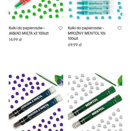
Kulki do papierosów –
Kulki do papierosów –
JABŁKO MIĘTA x2 100szt
MROŹNY MENTOL 10x
100szt
14.99
zł
69.99
zł