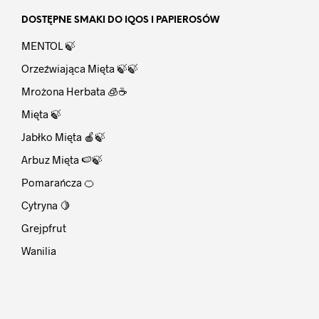
DOSTĘPNE SMAKI DO IQOS I PAPIEROSÓW
MENTOL 🍃
Orzeźwiająca Mięta 🍃🍃
Mrożona Herbata 🧊☕
Mięta 🍃
Jabłko Mięta 🍎🍃
Arbuz Mięta 🍉🍃
Pomarańcza 🍊
Cytryna 🍋
Grejpfrut
Wanilia
⠀