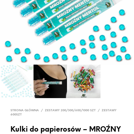
STRONA GŁÓWNA
/
ZESTAWY 200/300/600/1000 SZT
/
ZESTAWY
600SZT
Kulki do papierosów – MROŹNY