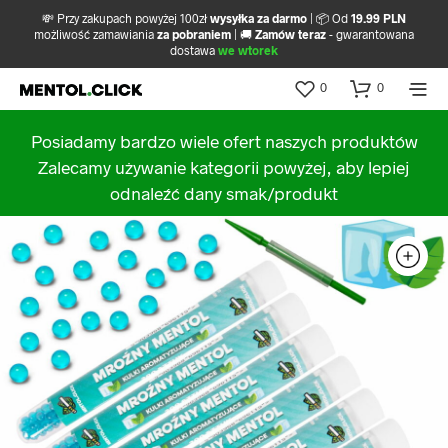
💸 Przy zakupach powyżej 100zł
wysyłka za darmo
| 📦 Od
19.99 PLN
możliwość zamawiania
za pobraniem
| 🚚
Zamów teraz
- gwarantowana
dostawa
we wtorek
0
0
Posiadamy bardzo wiele ofert naszych produktów
Zalecamy używanie kategorii powyżej, aby lepiej
odnaleźć dany smak/produkt