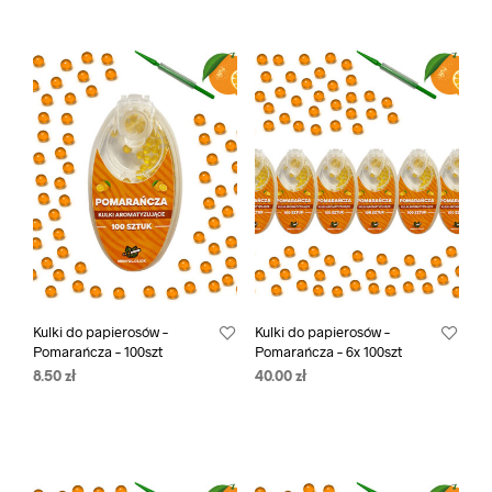
Kulki do papierosów –
Kulki do papierosów –
Pomarańcza – 100szt
Pomarańcza – 6x 100szt
8.50
zł
40.00
zł