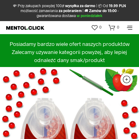
💸 Przy zakupach powyżej 100zł
wysyłka za darmo
| 📦 Od
19.99 PLN
możliwość zamawiania
za pobraniem
| 🚚
Zamów do 15:00
-
gwarantowana dostawa
w poniedziałek
0
0
Posiadamy bardzo wiele ofert naszych produktów
Zalecamy używanie kategorii powyżej, aby lepiej
odnaleźć dany smak/produkt