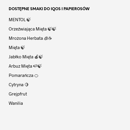
DOSTĘPNE SMAKI DO IQOS I PAPIEROSÓW
MENTOL 🍃
Orzeźwiająca Mięta 🍃🍃
Mrożona Herbata 🧊☕
Mięta 🍃
Jabłko Mięta 🍎🍃
Arbuz Mięta 🍉🍃
Pomarańcza 🍊
Cytryna 🍋
Grejpfrut
Wanilia
⠀