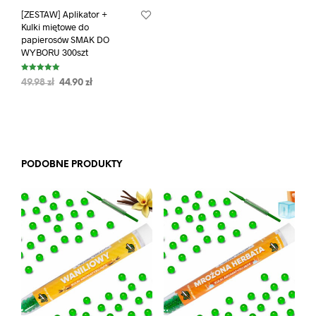
[ZESTAW] Aplikator +
Kulki miętowe do
papierosów SMAK DO
WYBORU 300szt
Oceniono
49.98
zł
44.90
zł
5.00
na 5
PODOBNE PRODUKTY