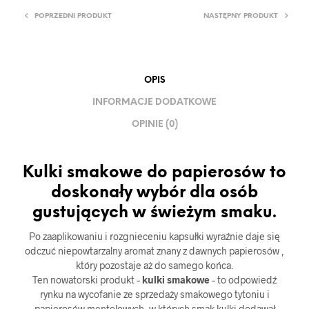
POPRZEDNI PRODUKT
NASTĘPNY PRODUKT
OPIS
INFORMACJE DODATKOWE
OPINIE (0)
Kulki smakowe do papierosów to
doskonały wybór dla osób
gustujących w świeżym smaku.
Po zaaplikowaniu i rozgnieceniu kapsułki wyraźnie daje się
odczuć niepowtarzalny aromat znany z dawnych papierosów ,
który pozostaje aż do samego końca.
Ten nowatorski produkt –
kulki smakowe
– to odpowiedź
rynku na wycofanie ze sprzedaży smakowego tytoniu i
papierosów mentolowych, w których smak kulki dodawał