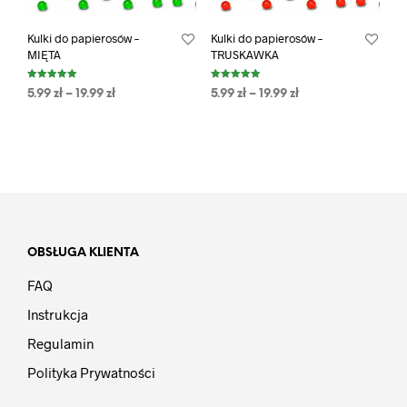
Kulki do papierosów –
Kulki do papierosów –
MIĘTA
TRUSKAWKA
Oceniono
Oceniono
5.99
zł
–
19.99
zł
5.99
zł
–
19.99
zł
5.00
5.00
na 5
na 5
OBSŁUGA KLIENTA
FAQ
Instrukcja
Regulamin
Polityka Prywatności