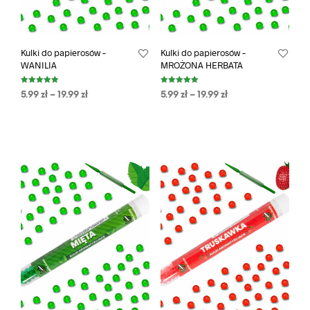
Kulki do papierosów –
Kulki do papierosów –
WANILIA
MROŻONA HERBATA
Oceniono
Oceniono
5.99
zł
–
19.99
zł
5.99
zł
–
19.99
zł
5.00
5.00
na 5
na 5