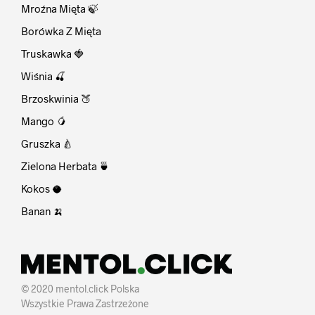
Mroźna Mięta 🍃
Borówka Z Mięta
Truskawka 🍓
Wiśnia 🍒
Brzoskwinia 🍑
Mango 🥭
Gruszka 🍐
Zielona Herbata 🍵
Kokos 🥥
Banan 🍌
© 2020 mentol.click Polska
Wszystkie Prawa Zastrzeżone