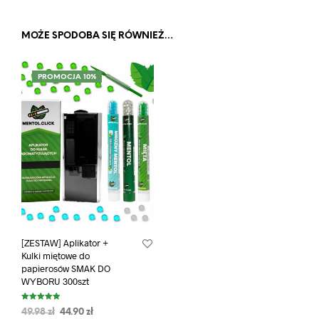
MOŻE SPODOBA SIĘ RÓWNIEŻ…
PROMOCJA 10%
[ZESTAW] Aplikator +
Kulki miętowe do
papierosów SMAK DO
WYBORU 300szt
Oceniono
49.98
zł
44.90
zł
5.00