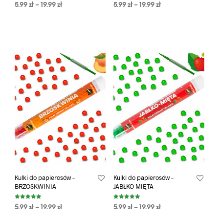
Oceniono
Oceniono
5.99
zł
–
19.99
zł
5.99
zł
–
19.99
zł
5.00
5.00
na 5
na 5
Kulki do papierosów –
Kulki do papierosów –
BRZOSKWINIA
JABŁKO MIĘTA
Oceniono
Oceniono
5.99
zł
–
19.99
zł
5.99
zł
–
19.99
zł
5.00
5.00
na 5
na 5