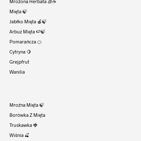
Mrożona Herbata 🧊☕
Mięta 🍃
Jabłko Mięta 🍎🍃
Arbuz Mięta 🍉🍃
Pomarańcza 🍊
Cytryna 🍋
Grejpfrut
Wanilia
⠀
Mroźna Mięta 🍃
Borówka Z Mięta
Truskawka 🍓
Wiśnia 🍒