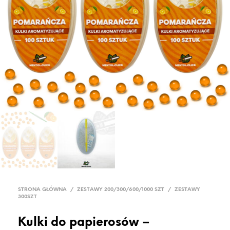
STRONA GŁÓWNA
/
ZESTAWY 200/300/600/1000 SZT
/
ZESTAWY
300SZT
Kulki do papierosów –