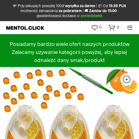
💸 Przy zakupach powyżej 100zł
wysyłka za darmo
| 📦 Od
19.99 PLN
możliwość zamawiania
za pobraniem
| 🚚
Zamów do 15:00
-
gwarantowana dostawa
w poniedziałek
0
0
Posiadamy bardzo wiele ofert naszych produktów
Zalecamy używanie kategorii powyżej, aby lepiej
odnaleźć dany smak/produkt