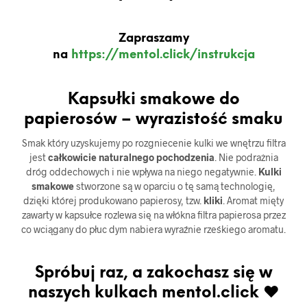
Zapraszamy
na
https://mentol.click/instrukcja
Kapsułki smakowe do
papierosów – wyrazistość smaku
Smak który uzyskujemy po rozgniecenie kulki we wnętrzu filtra
jest
całkowicie naturalnego pochodzenia
. Nie podrażnia
dróg oddechowych i nie wpływa na niego negatywnie.
Kulki
smakowe
stworzone są w oparciu o tę samą technologię,
dzięki której produkowano papierosy, tzw.
kliki
. Aromat mięty
zawarty w kapsułce rozlewa się na włókna filtra papierosa przez
co wciągany do płuc dym nabiera wyraźnie rześkiego aromatu.
Spróbuj raz, a zakochasz się w
naszych kulkach mentol.click ♥