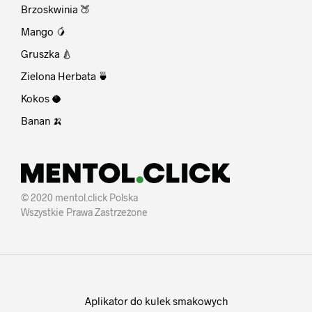
Brzoskwinia 🍑
Mango 🥭
Gruszka 🍐
Zielona Herbata 🍵
Kokos 🥥
Banan 🍌
© 2020 mentol.click Polska
Wszystkie Prawa Zastrzeżone
Aplikator do kulek smakowych