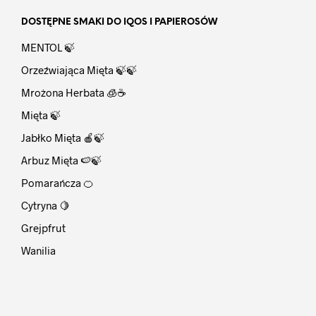
DOSTĘPNE SMAKI DO IQOS I PAPIEROSÓW
MENTOL 🍃
Orzeźwiająca Mięta 🍃🍃
Mrożona Herbata 🧊☕
Mięta 🍃
Jabłko Mięta 🍎🍃
Arbuz Mięta 🍉🍃
Pomarańcza 🍊
Cytryna 🍋
Grejpfrut
Wanilia
⠀