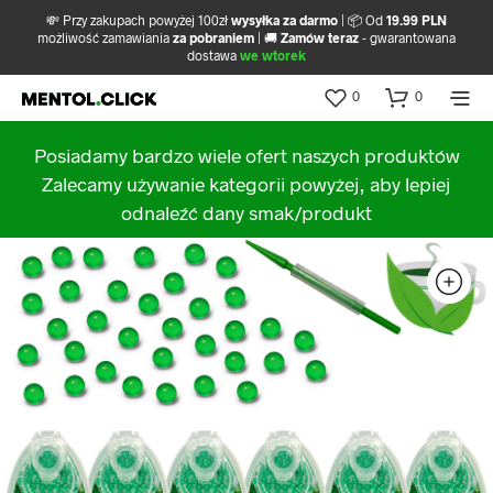
💸 Przy zakupach powyżej 100zł
wysyłka za darmo
| 📦 Od
19.99 PLN
możliwość zamawiania
za pobraniem
| 🚚
Zamów teraz
- gwarantowana
dostawa
we wtorek
0
0
Posiadamy bardzo wiele ofert naszych produktów
Zalecamy używanie kategorii powyżej, aby lepiej
odnaleźć dany smak/produkt