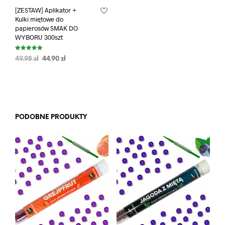
[ZESTAW] Aplikator +
Kulki miętowe do
papierosów SMAK DO
WYBORU 300szt
Oceniono
49.98
zł
44.90
zł
5.00
na 5
PODOBNE PRODUKTY