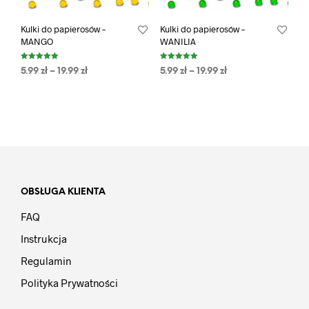
Kulki do papierosów –
Kulki do papierosów –
MANGO
WANILIA
Oceniono
Oceniono
5.99
zł
–
19.99
zł
5.99
zł
–
19.99
zł
5.00
5.00
na 5
na 5
OBSŁUGA KLIENTA
FAQ
Instrukcja
Regulamin
Polityka Prywatności