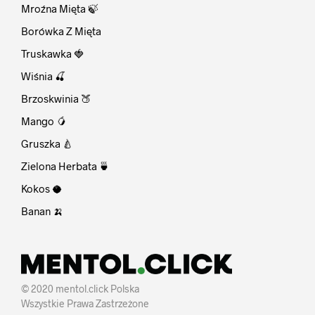
Mroźna Mięta 🍃
Borówka Z Mięta
Truskawka 🍓
Wiśnia 🍒
Brzoskwinia 🍑
Mango 🥭
Gruszka 🍐
Zielona Herbata 🍵
Kokos 🥥
Banan 🍌
© 2020 mentol.click Polska
Wszystkie Prawa Zastrzeżone