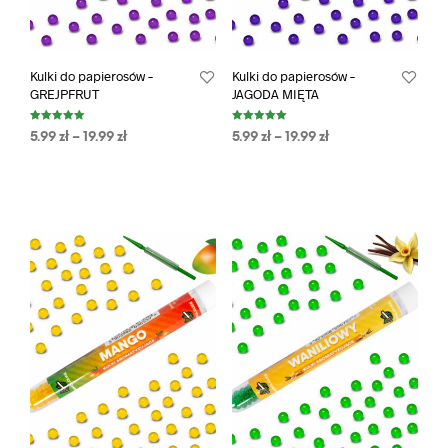
Kulki do papierosów –
Kulki do papierosów –
GREJPFRUT
JAGODA MIĘTA
Oceniono
Oceniono
5.99
zł
–
19.99
zł
5.99
zł
–
19.99
zł
5.00
5.00
na 5
na 5