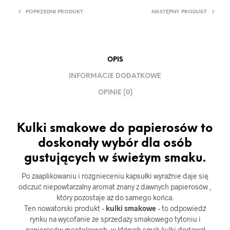
POPRZEDNI PRODUKT
NASTĘPNY PRODUKT
OPIS
INFORMACJE DODATKOWE
OPINIE (0)
Kulki smakowe do papierosów to
doskonały wybór dla osób
gustujących w świeżym smaku.
Po zaaplikowaniu i rozgnieceniu kapsułki wyraźnie daje się
odczuć niepowtarzalny aromat znany z dawnych papierosów ,
który pozostaje aż do samego końca.
Ten nowatorski produkt –
kulki smakowe
– to odpowiedź
rynku na wycofanie ze sprzedaży smakowego tytoniu i
papierosów mentolowych, w których smak kulki dodawał