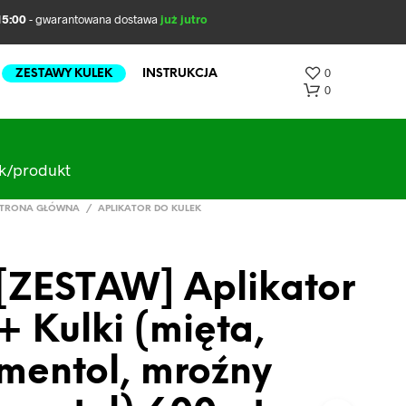
5:00
- gwarantowana dostawa
już jutro
0
ZESTAWY KULEK
INSTRUKCJA
0
ak/produkt
TRONA GŁÓWNA
/
APLIKATOR DO KULEK
[ZESTAW] Aplikator
B
+ Kulki (mięta,
R
A
K
mentol, mroźny
P
R