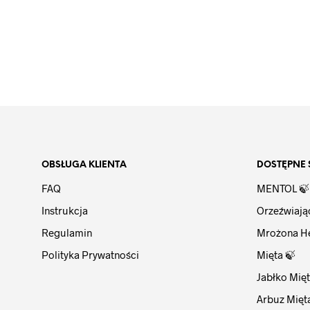
DODAJ DO
KOSZYKA
OBSŁUGA KLIENTA
DOSTĘPNE 
FAQ
MENTOL 🍃
Instrukcja
Orzeźwiają
Regulamin
Mrożona H
Polityka Prywatności
Mięta 🍃
Jabłko Mięt
Arbuz Mięt