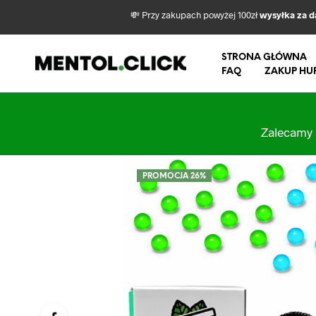
💸 Przy zakupach powyżej 100zł
wysyłka za 
STRONA GŁÓWNA
FAQ
ZAKUP HU
Zalecamy 
PROMOCJA 26%