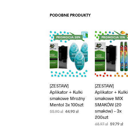
PODOBNE PRODUKTY
PROMOCJA 20%
PROMOCJA 13%
[ZESTAW]
[ZESTAW]
Aplikator + Kulki
Aplikator + Kulki
smakowe Mroźny
smakowe MIX
Mentol 3x 100szt
SMAKÓW (20
smaków) – 3x
55.90
zł
44.90
zł
200szt
DODAJ DO
KOSZYKA
68.97
zł
59.79
zł