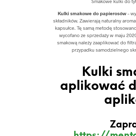
Smakowe kulki do ty
Kulki smakowe do papierosów
– w
składników. Zawierają naturalny aromat
kapsułce. Tę samą metodę stosowano
wycofano ze sprzedaży w maju 2020 
smakową należy zaaplikować do filtr
przypadku samodzielnego skrę
Kulki sm
aplikować d
apli
Zapr
https://mento