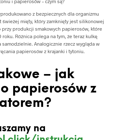
toniu i papierosów – czym są?
yprodukowano z bezpiecznych dla organizmu
 świeżej mięty, który zamknięty jest silikonowej
 przy produkcji smakowych papierosów, które
roku. Różnica polega na tym, że teraz kulkę
a samodzielnie. Analogicznie rzecz wygląda w
cania papierosów z krajanki i tytoniu.
akowe – jak
o papierosów z
katorem?
aszamy na
l.click/instrukcja