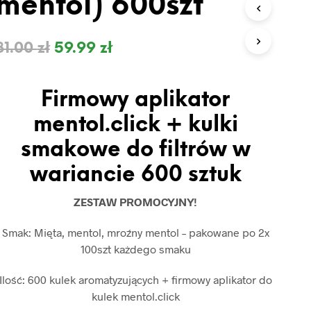
mentol) 600szt
O
D
U
K
81.00
zł
59.99
zł
T
Ó
W
Firmowy aplikator
W
K
mentol.click + kulki
O
S
smakowe do filtrów w
Z
Y
wariancie 600 sztuk
K
U
ZESTAW PROMOCYJNY!
.
Smak: Mięta, mentol, mroźny mentol – pakowane po 2x
100szt każdego smaku
Ilość: 600 kulek aromatyzujących + firmowy aplikator do
kulek mentol.click