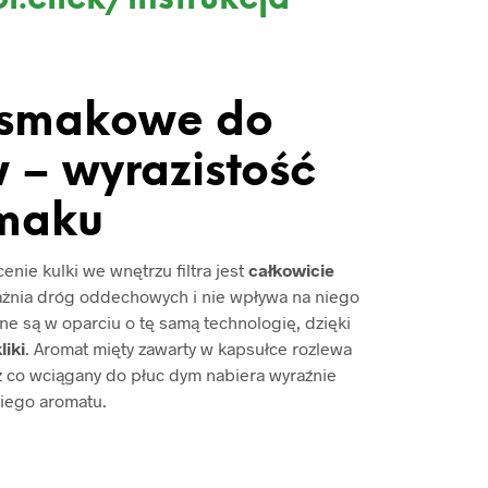
 smakowe do
 – wyrazistość
maku
nie kulki we wnętrzu filtra jest
całkowicie
ażnia dróg oddechowych i nie wpływa na niego
e są w oparciu o tę samą technologię, dzięki
liki
. Aromat mięty zawarty w kapsułce rozlewa
ez co wciągany do płuc dym nabiera wyraźnie
iego aromatu.