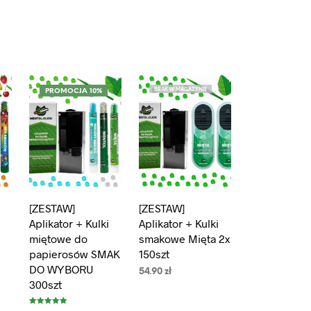
BRAK W MAGAZYNIE
PROMOCJA 10%
[ZESTAW]
[ZESTAW]
Aplikator + Kulki
Aplikator + Kulki
miętowe do
smakowe Mięta 2x
papierosów SMAK
150szt
DO WYBORU
54.90
zł
300szt
CZYTAJ DALEJ