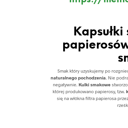
Kapsułki
papierosów
s
Smak który uzyskujemy po rozgniece
naturalnego pochodzenia
. Nie podr
negatywnie.
Kulki smakowe
stworzon
której produkowano papierosy, tzw.
k
się na włókna filtra papierosa prz
rześk