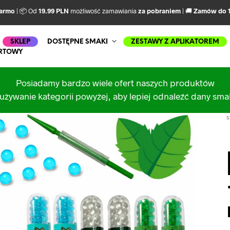
darmo
| 📦 Od
19.99 PLN
możliwość zamawiania
za pobraniem
| 🚚
Zamów do 1
SKLEP
DOSTĘPNE SMAKI
ZESTAWY Z APLIKATOREM
RTOWY
Posiadamy bardzo wiele ofert naszych produktów
używanie kategorii powyżej, aby lepiej odnaleźć dany sm
S