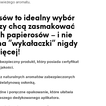
świeżego aromatu.
sów to idealny wybór
órzy chcą zasmakować
h papierosów – i nie
a “wykałaczki” nigdy
ięcej!
ezpieczny produkt, który posiada certyfikat
jakości.
ą z naturalnych aromatów zabezpieczonych
żelatynową osłonką.
ne i poręczne opakowanie, które ułatwia
naszego dedykowanego aplikatora.