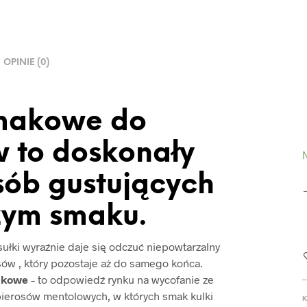
OPINIE (0)
smakowe do
 to doskonały
N
sób gustujących
żym smaku.
sułki wyraźnie daje się odczuć niepowtarzalny
ów , który pozostaje aż do samego końca.
akowe
– to odpowiedź rynku na wycofanie ze
ierosów mentolowych, w których smak kulki
K