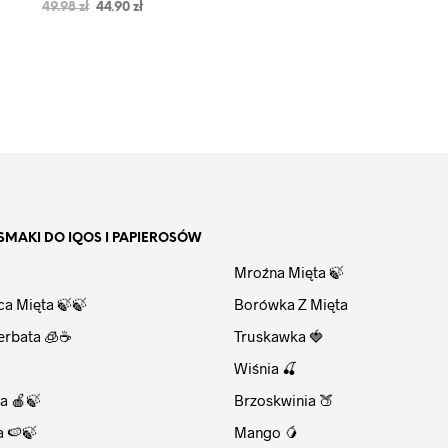
Oceniono
49.98
zł
44.90
zł
5.00
na 5
WYBIERZ OPCJE
SMAKI DO IQOS I PAPIEROSÓW
⠀
Mroźna Mięta 🍃
ca Mięta 🍃🍃
Borówka Z Mięta
erbata 🧊☕
Truskawka 🍓
Wiśnia 🍒
a 🍎🍃
Brzoskwinia 🍑
a 🍉🍃
Mango 🥭