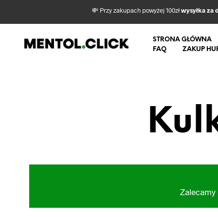
💸 Przy zakupach powyżej 100zł
wysyłka za 
STRONA GŁÓWNA
FAQ
ZAKUP HU
Kul
Zalecamy 