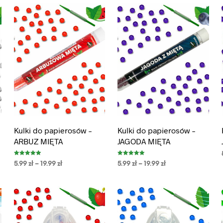
Kulki do papierosów –
Kulki do papierosów –
ARBUZ MIĘTA
JAGODA MIĘTA
Oceniono
Oceniono
5.99
zł
–
19.99
zł
5.99
zł
–
19.99
zł
5.00
5.00
na 5
na 5
WYBIERZ OPCJE
WYBIERZ OPCJE