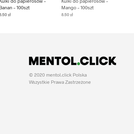
Kulki do papierosów –
Kulki do papierosów –
Banan – 100szt
Mango – 100szt
8.50
zł
8.50
zł
DODAJ DO KOSZYKA
DODAJ DO KOSZYKA
© 2020 mentol.click Polska
Wszystkie Prawa Zastrzeżone