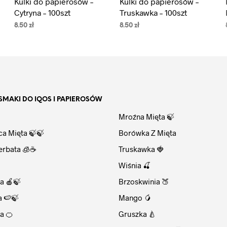
Kulki do papierosów –
Kulki do papierosów –
Cytryna – 100szt
Truskawka – 100szt
8.50
zł
8.50
zł
DODAJ DO KOSZYKA
DODAJ DO KOSZYKA
SMAKI DO IQOS I PAPIEROSÓW
⠀
Mroźna Mięta 🍃
ca Mięta 🍃🍃
Borówka Z Mięta
erbata 🧊☕
Truskawka 🍓
Wiśnia 🍒
a 🍎🍃
Brzoskwinia 🍑
a 🍉🍃
Mango 🥭
a 🍊
Gruszka 🍐