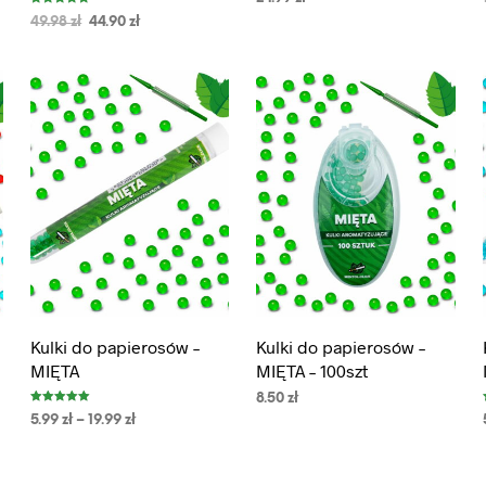
5.00
na 5
Oceniono
49.98
zł
44.90
zł
5.00
DODAJ DO KOSZYKA
na 5
WYBIERZ OPCJE
Kulki do papierosów –
Kulki do papierosów –
MIĘTA
MIĘTA – 100szt
8.50
zł
Oceniono
5.99
zł
–
19.99
zł
5.00
na 5
DODAJ DO KOSZYKA
WYBIERZ OPCJE