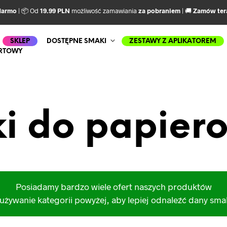
darmo
| 📦 Od
19.99 PLN
możliwość zamawiania
za pobraniem
| 🚚
Zamów ter
SKLEP
DOSTĘPNE SMAKI
ZESTAWY Z APLIKATOREM
RTOWY
ki do papier
Posiadamy bardzo wiele ofert naszych produktów
używanie kategorii powyżej, aby lepiej odnaleźć dany sm