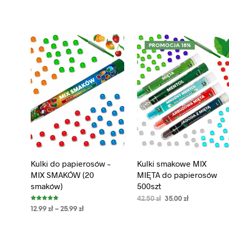
CZYTAJ DALEJ
DODAJ DO KOSZYKA
PROMOCJA 18%
Kulki do papierosów –
Kulki smakowe MIX
MIX SMAKÓW (20
MIĘTA do papierosów
smaków)
500szt
42.50
zł
35.00
zł
Oceniono
12.99
zł
–
25.99
zł
5.00
na 5
DODAJ DO KOSZYKA
WYBIERZ OPCJE