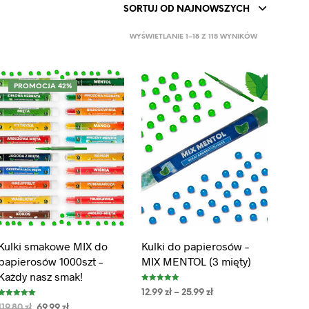
O
SORTUJ OD NAJNOWSZYCH
D
U
WYŚWIETLANIE 1–18 Z 115 WYNIKÓW
K
T
Ó
W
PROMOCJA 42%
W
K
O
S
Z
Y
K
U
.
Kulki smakowe MIX do
Kulki do papierosów –
papierosów 1000szt –
MIX MENTOL (3 mięty)
Każdy nasz smak!
Oceniono
12.99
zł
–
25.99
zł
5.00
na 5
Oceniono
119.80
zł
69.99
zł