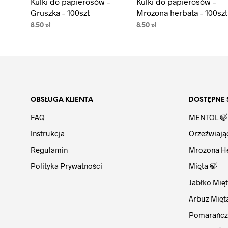
Kulki do papierosów –
Kulki do papierosów –
Gruszka – 100szt
Mrożona herbata – 100szt
8.50
zł
8.50
zł
DODAJ DO KOSZYKA
DODAJ DO KOSZYKA
OBSŁUGA KLIENTA
DOSTĘPNE 
FAQ
MENTOL 🍃
Instrukcja
Orzeźwiają
Regulamin
Mrożona H
Polityka Prywatności
Mięta 🍃
Jabłko Mięt
Arbuz Mięt
Pomarańcz