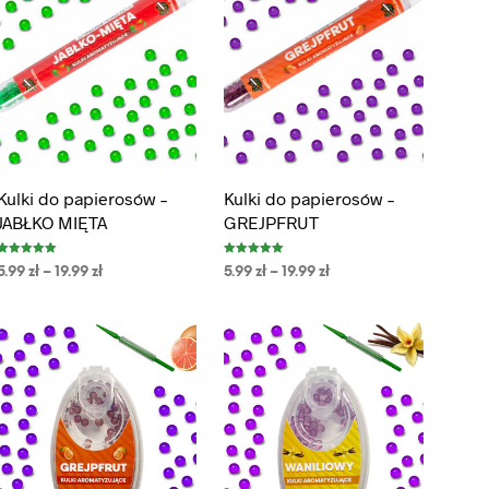
Kulki do papierosów –
Kulki do papierosów –
JABŁKO MIĘTA
GREJPFRUT
Oceniono
Oceniono
5.99
zł
–
19.99
zł
5.99
zł
–
19.99
zł
5.00
5.00
na 5
na 5
WYBIERZ OPCJE
WYBIERZ OPCJE