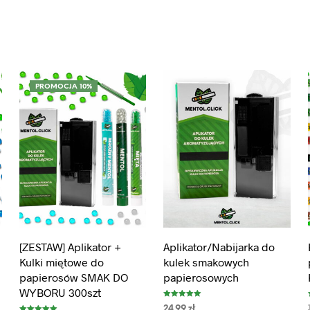
PROMOCJA 10%
[ZESTAW] Aplikator +
Aplikator/Nabijarka do
Kulki miętowe do
kulek smakowych
papierosów SMAK DO
papierosowych
WYBORU 300szt
Oceniono
24.99
zł