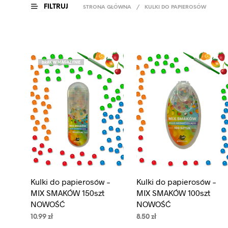
FILTRUJ
STRONA GŁÓWNA
/
KULKI DO PAPIEROSÓW
BRAK W MAGAZYNIE
Kulki do papierosów –
Kulki do papierosów –
MIX SMAKÓW 150szt
MIX SMAKÓW 100szt
NOWOŚĆ
NOWOŚĆ
10.99
zł
8.50
zł