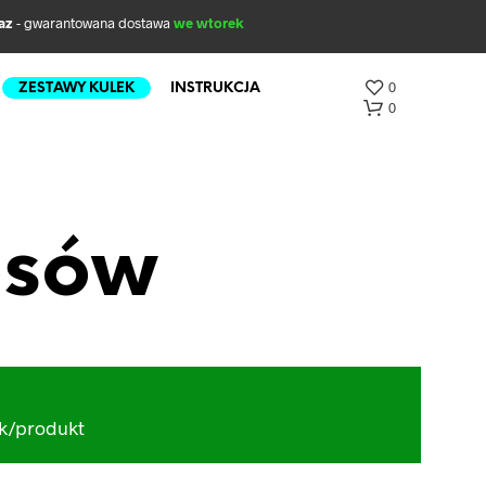
az
- gwarantowana dostawa
we wtorek
0
ZESTAWY KULEK
INSTRUKCJA
0
osów
B
R
A
ak/produkt
K
P
R