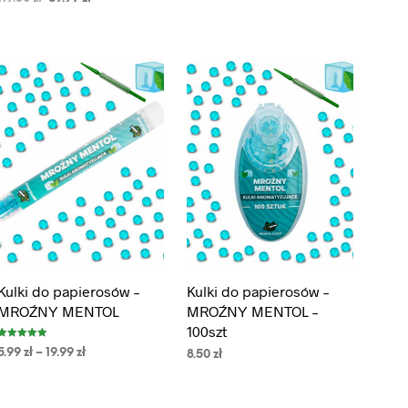
5.00
WYBIERZ OPCJE
na 5
DODAJ DO KOSZYKA
Kulki do papierosów –
Kulki do papierosów –
MROŹNY MENTOL
MROŹNY MENTOL –
100szt
Oceniono
5.99
zł
–
19.99
zł
8.50
zł
5.00
na 5
WYBIERZ OPCJE
DODAJ DO KOSZYKA