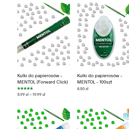
Kulki do papierosów –
Kulki do papierosów –
MENTOL (Forward Click)
MENTOL – 100szt
8.50
zł
Oceniono
5.99
zł
–
19.99
zł
5.00
na 5
DODAJ DO KOSZYKA
WYBIERZ OPCJE