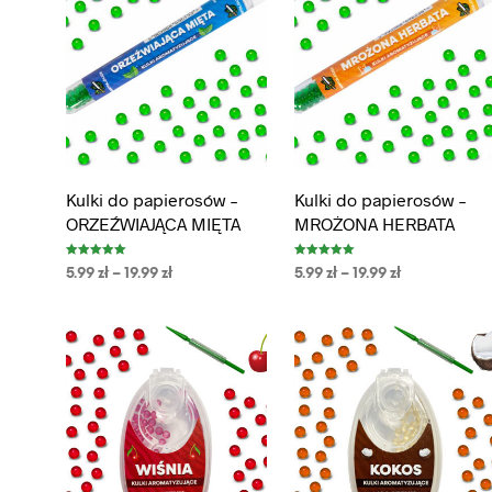
Kulki do papierosów –
Kulki do papierosów –
ORZEŹWIAJĄCA MIĘTA
MROŻONA HERBATA
Oceniono
Oceniono
5.99
zł
–
19.99
zł
5.99
zł
–
19.99
zł
5.00
5.00
na 5
na 5
WYBIERZ OPCJE
WYBIERZ OPCJE