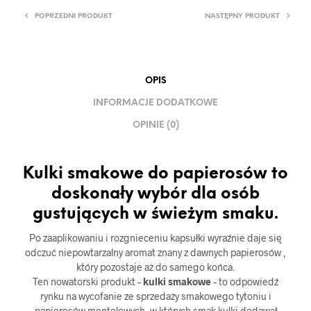
POPRZEDNI PRODUKT
NASTĘPNY PRODUKT
OPIS
INFORMACJE DODATKOWE
OPINIE (0)
Kulki smakowe do papierosów to
doskonały wybór dla osób
gustujących w świeżym smaku.
Po zaaplikowaniu i rozgnieceniu kapsułki wyraźnie daje się
odczuć niepowtarzalny aromat znany z dawnych papierosów ,
który pozostaje aż do samego końca.
Ten nowatorski produkt –
kulki smakowe
– to odpowiedź
rynku na wycofanie ze sprzedaży smakowego tytoniu i
papierosów mentolowych, w których smak kulki dodawał