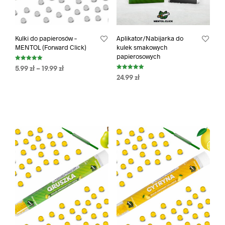
Kulki do papierosów –
Aplikator/Nabijarka do
MENTOL (Forward Click)
kulek smakowych
papierosowych
Oceniono
5.99
zł
–
19.99
zł
5.00
Oceniono
na 5
24.99
zł
5.00
na 5