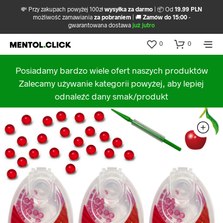
💸 Przy zakupach powyżej 100zł
wysyłka za darmo
| 📦 Od
19.99 PLN
możliwość zamawiania
za pobraniem
| 🚚
Zamów do 15:00
-
gwarantowana dostawa
już jutro
0
0
Posiadamy bardzo wiele ofert naszych produktów
Zalecamy używanie kategorii powyżej, aby lepiej
odnaleźć dany smak/produkt