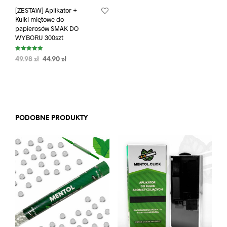
[ZESTAW] Aplikator +
Kulki miętowe do
papierosów SMAK DO
WYBORU 300szt
Oceniono
49.98
zł
44.90
zł
5.00
na 5
PODOBNE PRODUKTY