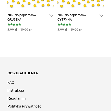
Kulki do papierosów –
Kulki do papierosów –
GRUSZKA
CYTRYNA
Oceniono
Oceniono
5.99
zł
–
19.99
zł
5.99
zł
–
19.99
zł
5.00
5.00
na 5
na 5
OBSŁUGA KLIENTA
FAQ
Instrukcja
Regulamin
Polityka Prywatności