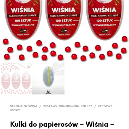
STRONA GŁÓWNA
/
ZESTAWY 200/300/600/1000 SZT
/
ZESTAWY
300SZT
Kulki do papierosów – Wiśnia –