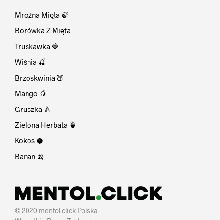
Mroźna Mięta 🍃
Borówka Z Mięta
Truskawka 🍓
Wiśnia 🍒
Brzoskwinia 🍑
Mango 🥭
Gruszka 🍐
Zielona Herbata 🍵
Kokos 🥥
Banan 🍌
© 2020 mentol.click Polska