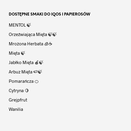
DOSTĘPNE SMAKI DO IQOS I PAPIEROSÓW
MENTOL 🍃
Orzeźwiająca Mięta 🍃🍃
Mrożona Herbata 🧊☕
Mięta 🍃
Jabłko Mięta 🍎🍃
Arbuz Mięta 🍉🍃
Pomarańcza 🍊
Cytryna 🍋
Grejpfrut
Wanilia
⠀