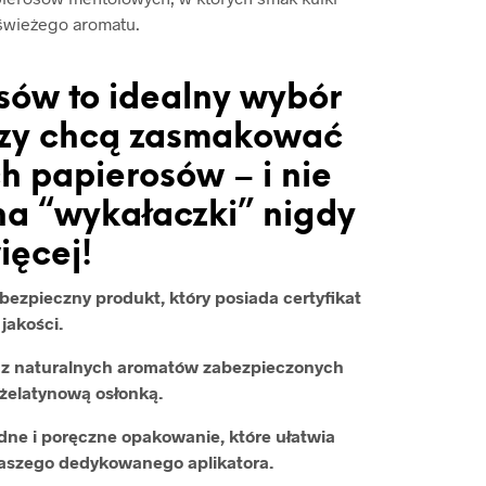
świeżego aromatu.
sów to idealny wybór
órzy chcą zasmakować
h papierosów – i nie
a “wykałaczki” nigdy
ięcej!
ezpieczny produkt, który posiada certyfikat
jakości.
ą z naturalnych aromatów zabezpieczonych
żelatynową osłonką.
ne i poręczne opakowanie, które ułatwia
naszego dedykowanego aplikatora.