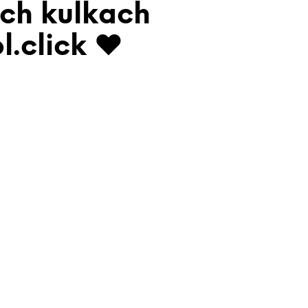
ch kulkach
l.click ♥