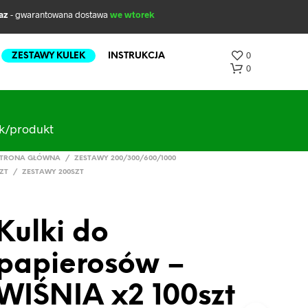
az
- gwarantowana dostawa
we wtorek
0
ZESTAWY KULEK
INSTRUKCJA
0
ak/produkt
TRONA GŁÓWNA
/
ZESTAWY 200/300/600/1000
ZT
/
ZESTAWY 200SZT
Kulki do
B
R
papierosów –
A
K
P
WIŚNIA x2 100szt
R