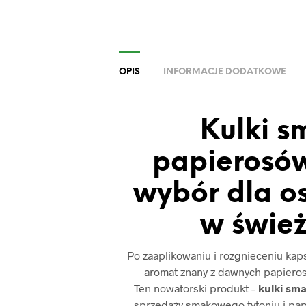
OPIS
INFORMACJE DODATKOWE
Kulki 
papierosów
wybór dla o
w świe
Po zaaplikowaniu i rozgnieceniu kap
aromat znany z dawnych papieros
Ten nowatorski produkt –
kulki sm
sprzedaży smakowego tytoniu i pap