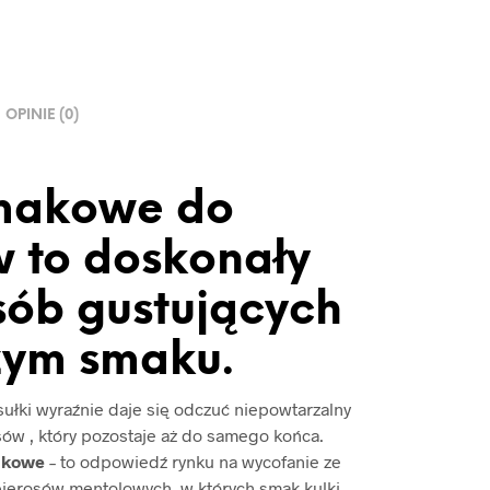
OPINIE (0)
smakowe do
 to doskonały
sób gustujących
żym smaku.
sułki wyraźnie daje się odczuć niepowtarzalny
ów , który pozostaje aż do samego końca.
akowe
– to odpowiedź rynku na wycofanie ze
ierosów mentolowych, w których smak kulki