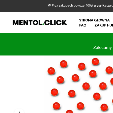
💸 Przy zakupach powyżej 100zł
wysyłka za 
STRONA GŁÓWNA
FAQ
ZAKUP HU
Zalecamy 