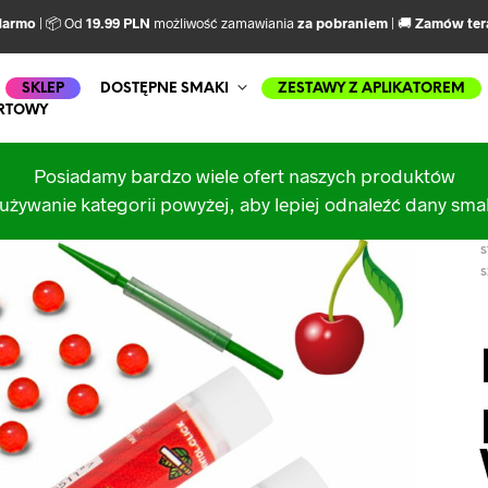
darmo
| 📦 Od
19.99 PLN
możliwość zamawiania
za pobraniem
| 🚚
Zamów ter
SKLEP
DOSTĘPNE SMAKI
ZESTAWY Z APLIKATOREM
RTOWY
Posiadamy bardzo wiele ofert naszych produktów
używanie kategorii powyżej, aby lepiej odnaleźć dany sm
S
S