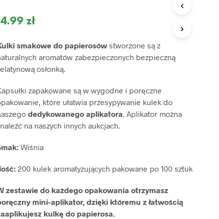
O
D
14.99
zł
U
K
T
Kulki smakowe do papierosów
stworzone są z
Ó
naturalnych aromatów zabezpieczonych bezpieczną
W
W
żelatynową osłonką.
K
O
Kapsułki zapakowane są w wygodne i poręczne
S
opakowanie, które ułatwia przesypywanie kulek do
Z
naszego
dedykowanego aplikatora
. Aplikator można
Y
K
naleźć na naszych innych aukcjach.
U
.
Smak:
Wiśnia
lość:
200 kulek aromatyzujących pakowane po 100 sztuk
W zestawie do każdego opakowania otrzymasz
poręczny mini-aplikator, dzięki któremu z łatwością
zaaplikujesz kulkę do papierosa.