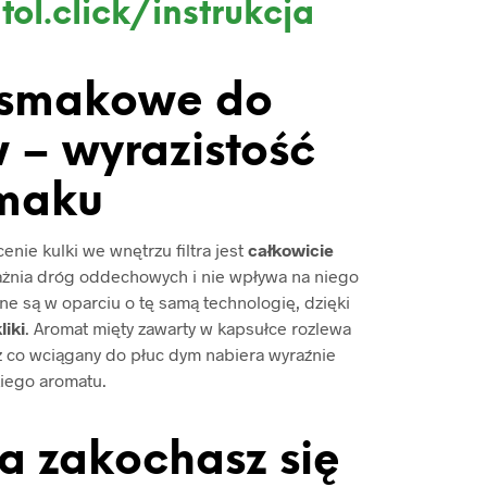
tol.click/instrukcja
 smakowe do
 – wyrazistość
maku
nie kulki we wnętrzu filtra jest
całkowicie
ażnia dróg oddechowych i nie wpływa na niego
e są w oparciu o tę samą technologię, dzięki
liki
. Aromat mięty zawarty w kapsułce rozlewa
ez co wciągany do płuc dym nabiera wyraźnie
iego aromatu.
 a zakochasz się