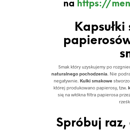
na
https://men
Kapsułki
papierosów
s
Smak który uzyskujemy po rozgniece
naturalnego pochodzenia
. Nie podr
negatywnie.
Kulki smakowe
stworzon
której produkowano papierosy, tzw.
k
się na włókna filtra papierosa prz
rześk
Spróbuj raz,