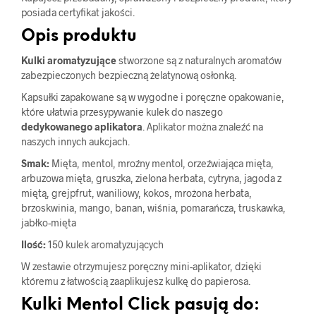
posiada certyfikat jakości.
Opis produktu
Kulki aromatyzujące
stworzone są z naturalnych aromatów
zabezpieczonych bezpieczną żelatynową osłonką.
Kapsułki zapakowane są w wygodne i poręczne opakowanie,
które ułatwia przesypywanie kulek do naszego
dedykowanego aplikatora
. Aplikator można znaleźć na
naszych innych aukcjach.
Smak:
Mięta, mentol, mroźny mentol, orzeźwiająca mięta,
arbuzowa mięta, gruszka, zielona herbata, cytryna, jagoda z
miętą, grejpfrut, waniliowy, kokos, mrożona herbata,
brzoskwinia, mango, banan, wiśnia, pomarańcza, truskawka,
jabłko-mięta
Ilość:
150 kulek aromatyzujących
W zestawie otrzymujesz poręczny mini-aplikator, dzięki
któremu z łatwością zaaplikujesz kulkę do papierosa.
Kulki Mentol Click pasują do: