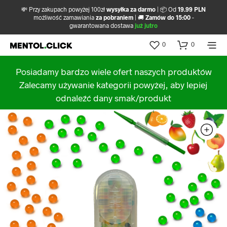
💸 Przy zakupach powyżej 100zł
wysyłka za darmo
| 📦 Od
19.99 PLN
możliwość zamawiania
za pobraniem
| 🚚
Zamów do 15:00
-
gwarantowana dostawa
już jutro
0
0
Posiadamy bardzo wiele ofert naszych produktów
Zalecamy używanie kategorii powyżej, aby lepiej
odnaleźć dany smak/produkt