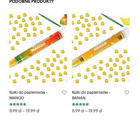
PODOBNE PRODUKTY
Kulki do papierosów –
Kulki do papierosów –
MANGO
BANAN
Oceniono
Oceniono
5.99
zł
–
19.99
zł
5.99
zł
–
19.99
zł
5.00
5.00
na 5
na 5