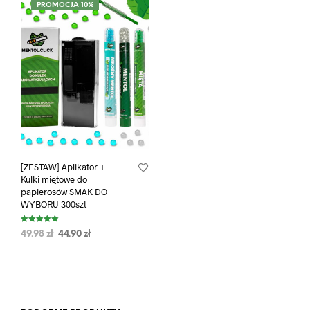
PROMOCJA 10%
[ZESTAW] Aplikator +
Kulki miętowe do
papierosów SMAK DO
WYBORU 300szt
Oceniono
49.98
zł
44.90
zł
5.00
na 5