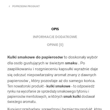
POPRZEDNI PRODUKT
OPIS
INFORMACJE DODATKOWE
OPINIE (0)
Kulki smakowe do papierosów
to doskonały wybór
dla osób gustujących w świeżym
smaku
. Po
zaaplikowaniu i rozgnieceniu kapsułki wyraźnie daje
się odczuć niepowtarzalny aromat znany z dawnych
papierosów , który pozostaje aż do samego końca.
Ten nowatorski produkt –
kulki smakowe
– to odpowiedź
rynku na wycofanie ze sprzedaży smakowego tytoniu i
papierosów mentolowych, w których
smak kulki
dodawał
świeżego aromatu.
Kupujesz przebadany, sprawdzony i bezpieczny produkt, który