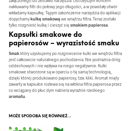
załączonego do zestawu narzędzia. Ostrzejszym końcem
nakłuwamy filtr do połowy jego długości, a w powstały otwór
wkładamy kapsułkę. Tępym zakończenie narzędzia do aplikacji
dopychamy
kulkę smakową
we wnętrzu filtra. Teraz zostało
tylko rozgnieść kulkę i cieszyć się
smakiem papierosa
.
Kapsułki smakowe do
papierosów – wyrazistość smaku
Smak
który uzyskujemy po rozgniecenie kulki we wnętrzu filtra
jest całkowicie naturalnego pochodzenia. Nie podrażnia dróg
oddechowych i nie wpływa na niego negatywnie. Kulki
smakowe stworzone są w oparciu o tę samą technologię,
dzięki której produkowano papierosy, tzw. kliki. Aromat mięty
zawarty w kapsułce rozlewa się na włókna filtra papierosa przez
co wciągany do płuc dym nabiera wyraźnie rześkiego
aromatu
.
MOŻE SPODOBA SIĘ RÓWNIEŻ…