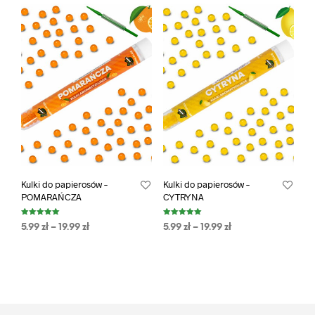
Kulki do papierosów –
Kulki do papierosów –
POMARAŃCZA
CYTRYNA
Oceniono
Oceniono
5.99
zł
–
19.99
zł
5.99
zł
–
19.99
zł
5.00
5.00
na 5
na 5