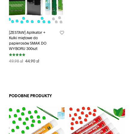
[ZESTAW] Aplikator +
Kulki miętowe do
papierosów SMAK DO
WYBORU 300szt
Oceniono
49.98
zł
44.90
zł
5.00
na 5
PODOBNE PRODUKTY