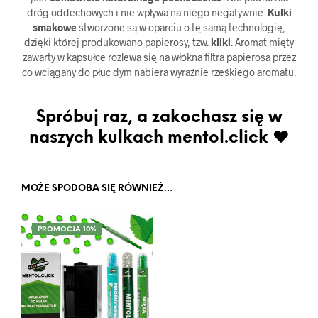
dróg oddechowych i nie wpływa na niego negatywnie.
Kulki
smakowe
stworzone są w oparciu o tę samą technologię,
dzięki której produkowano papierosy, tzw.
kliki
. Aromat mięty
zawarty w kapsułce rozlewa się na włókna filtra papierosa przez
co wciągany do płuc dym nabiera wyraźnie rześkiego aromatu.
Spróbuj raz, a zakochasz się w
naszych kulkach mentol.click ♥
MOŻE SPODOBA SIĘ RÓWNIEŻ…
PROMOCJA 10%