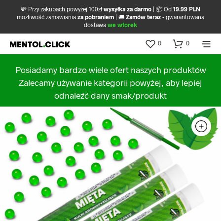
💸 Przy zakupach powyżej 100zł
wysyłka za darmo
| 📦 Od
19.99 PLN
możliwość zamawiania
za pobraniem
| 🚚
Zamów teraz
- gwarantowana
dostawa
we wtorek
0
0
Posiadamy bardzo wiele ofert naszych produktów
Zalecamy używanie kategorii powyżej, aby lepiej
odnaleźć dany smak/produkt