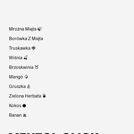
⠀
Mroźna Mięta 🍃
Borówka Z Mięta
Truskawka 🍓
Wiśnia 🍒
Brzoskwinia 🍑
Mango 🥭
Gruszka 🍐
Zielona Herbata 🍵
Kokos 🥥
Banan 🍌