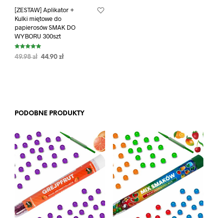
[ZESTAW] Aplikator +
Kulki miętowe do
papierosów SMAK DO
WYBORU 300szt
Oceniono
49.98
zł
44.90
zł
5.00
na 5
PODOBNE PRODUKTY