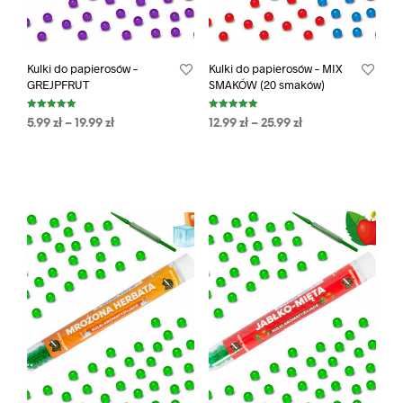
Kulki do papierosów –
Kulki do papierosów – MIX
GREJPFRUT
SMAKÓW (20 smaków)
Oceniono
Oceniono
5.99
zł
–
19.99
zł
12.99
zł
–
25.99
zł
5.00
5.00
na 5
na 5