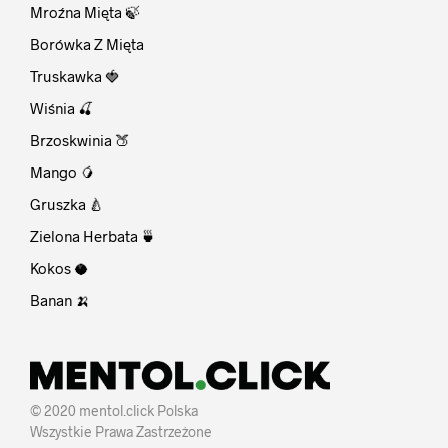
Mroźna Mięta 🍃
Borówka Z Mięta
Truskawka 🍓
Wiśnia 🍒
Brzoskwinia 🍑
Mango 🥭
Gruszka 🍐
Zielona Herbata 🍵
Kokos 🥥
Banan 🍌
© 2020 mentol.click Polska
Wszystkie Prawa Zastrzeżone