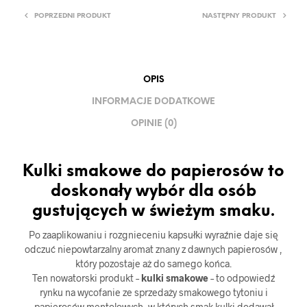
POPRZEDNI PRODUKT
NASTĘPNY PRODUKT
OPIS
INFORMACJE DODATKOWE
OPINIE (0)
Kulki smakowe do papierosów to
doskonały wybór dla osób
gustujących w świeżym smaku.
Po zaaplikowaniu i rozgnieceniu kapsułki wyraźnie daje się
odczuć niepowtarzalny aromat znany z dawnych papierosów ,
który pozostaje aż do samego końca.
Ten nowatorski produkt –
kulki smakowe
– to odpowiedź
rynku na wycofanie ze sprzedaży smakowego tytoniu i
papierosów mentolowych, w których smak kulki dodawał