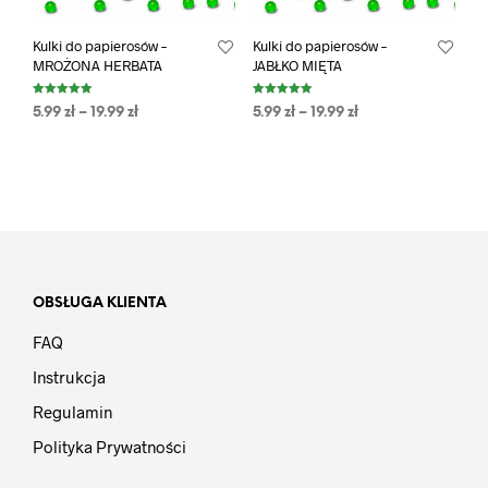
Kulki do papierosów –
Kulki do papierosów –
MROŻONA HERBATA
JABŁKO MIĘTA
Oceniono
Oceniono
5.99
zł
–
19.99
zł
5.99
zł
–
19.99
zł
5.00
5.00
na 5
na 5
OBSŁUGA KLIENTA
FAQ
Instrukcja
Regulamin
Polityka Prywatności