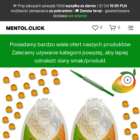
💸 Przy zakupach powyżej 100zł
wysyłka za darmo
| 📦 Od
19.99 PLN
możliwość zamawiania
za pobraniem
| 🚚
Zamów teraz
- gwarantowana
dostawa
we wtorek
0
0
Posiadamy bardzo wiele ofert naszych produktów
Zalecamy używanie kategorii powyżej, aby lepiej
odnaleźć dany smak/produkt