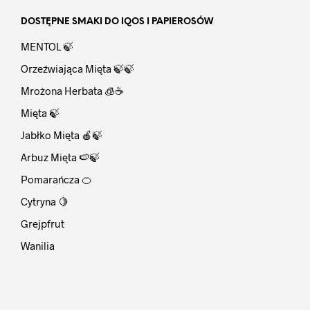
DOSTĘPNE SMAKI DO IQOS I PAPIEROSÓW
MENTOL 🍃
Orzeźwiająca Mięta 🍃🍃
Mrożona Herbata 🧊☕
Mięta 🍃
Jabłko Mięta 🍎🍃
Arbuz Mięta 🍉🍃
Pomarańcza 🍊
Cytryna 🍋
Grejpfrut
Wanilia
⠀