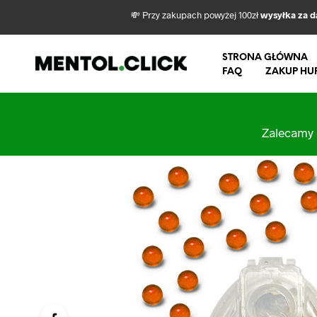
💸 Przy zakupach powyżej 100zł
wysyłka za 
STRONA GŁÓWNA
FAQ
ZAKUP HU
Zalecamy 