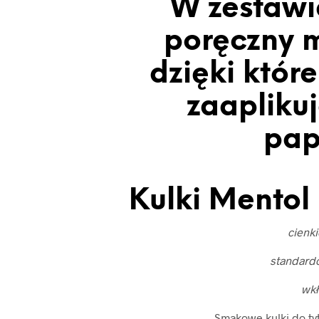
W zestawi
poręczny m
dzięki któr
zaaplikuj
pap
Kulki Mentol 
cienk
standard
wk
Smakowe kulki do ty