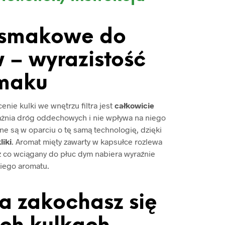
 smakowe do
 – wyrazistość
maku
nie kulki we wnętrzu filtra jest
całkowicie
ażnia dróg oddechowych i nie wpływa na niego
e są w oparciu o tę samą technologię, dzięki
liki
. Aromat mięty zawarty w kapsułce rozlewa
ez co wciągany do płuc dym nabiera wyraźnie
iego aromatu.
 a zakochasz się