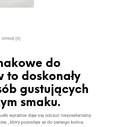
OPINIE (0)
smakowe do
 to doskonały
sób gustujących
żym smaku.
sułki wyraźnie daje się odczuć niepowtarzalny
ów , który pozostaje aż do samego końca.