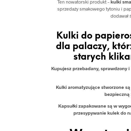
Ten nowatorski produkt –
kulki sm
sprzedaży smakowego tytoniu i pap
dodawał 
Kulki do papiero
dla palaczy, kt
starych klik
Kupujesz przebadany, sprawdzony i b
Kulki aromatyzujące stworzone s
bezpieczną 
Kapsułki zapakowane są w wygod
przesypywanie kulek do 