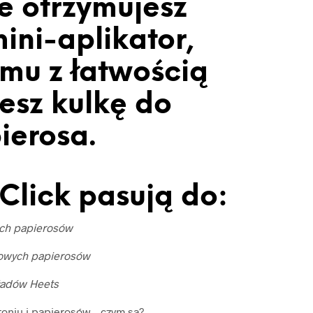
e otrzymujesz
ini-aplikator,
emu z łatwością
esz kulkę do
ierosa.
Click pasują do:
ich papierosów
owych papierosów
ładów Heets
toniu i papierosów – czym są?