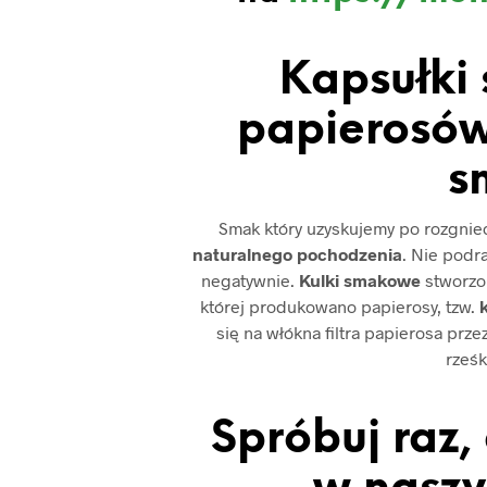
Kapsułki
papierosów
s
Smak który uzyskujemy po rozgniece
naturalnego pochodzenia
. Nie podr
negatywnie.
Kulki smakowe
stworzon
której produkowano papierosy, tzw.
k
się na włókna filtra papierosa prz
rześk
Spróbuj raz,