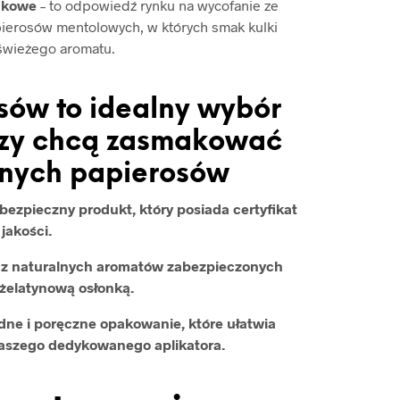
akowe
– to odpowiedź rynku na wycofanie ze
ierosów mentolowych, w których smak kulki
świeżego aromatu.
sów to idealny wybór
órzy chcą zasmakować
anych papierosów
ezpieczny produkt, który posiada certyfikat
jakości.
ą z naturalnych aromatów zabezpieczonych
żelatynową osłonką.
ne i poręczne opakowanie, które ułatwia
naszego dedykowanego aplikatora.