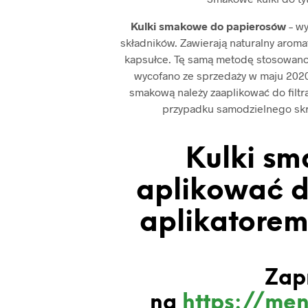
Kulki smakowe do papierosów
– w
składników. Zawierają naturalny aromat
kapsułce. Tę samą metodę stosowano
wycofano ze sprzedaży w maju 2020 
smakową należy zaaplikować do filtr
przypadku samodzielnego skrę
Kulki sm
aplikować d
aplikatorem 
Zap
na
https://men