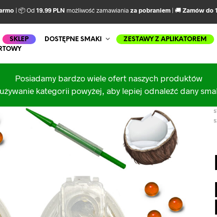
darmo
| 📦 Od
19.99 PLN
możliwość zamawiania
za pobraniem
| 🚚
Zamów do 1
SKLEP
DOSTĘPNE SMAKI
ZESTAWY Z APLIKATOREM
RTOWY
Posiadamy bardzo wiele ofert naszych produktów
używanie kategorii powyżej, aby lepiej odnaleźć dany sm
S
S