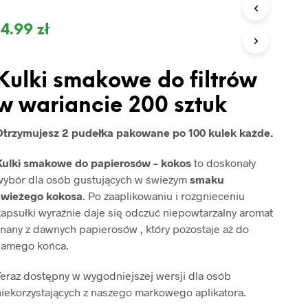
O
D
14.99
zł
U
K
T
Ó
Kulki smakowe do filtrów
W
W
w wariancie 200 sztuk
K
O
Otrzymujesz 2 pudełka pakowane po 100 kulek każde.
S
Z
Y
Kulki smakowe do papierosów – kokos
to doskonały
K
wybór dla osób gustujących w świeżym
smaku
U
świeżego kokosa
. Po zaaplikowaniu i rozgnieceniu
.
apsułki wyraźnie daje się odczuć niepowtarzalny aromat
nany z dawnych papierosów , który pozostaje aż do
samego końca.
Teraz dostępny w wygodniejszej wersji dla osób
niekorzystających z naszego markowego aplikatora.