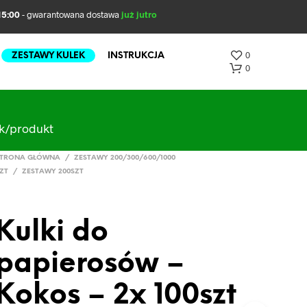
5:00
- gwarantowana dostawa
już jutro
0
ZESTAWY KULEK
INSTRUKCJA
0
ak/produkt
TRONA GŁÓWNA
/
ZESTAWY 200/300/600/1000
ZT
/
ZESTAWY 200SZT
Kulki do
B
R
papierosów –
A
K
P
Kokos – 2x 100szt
R