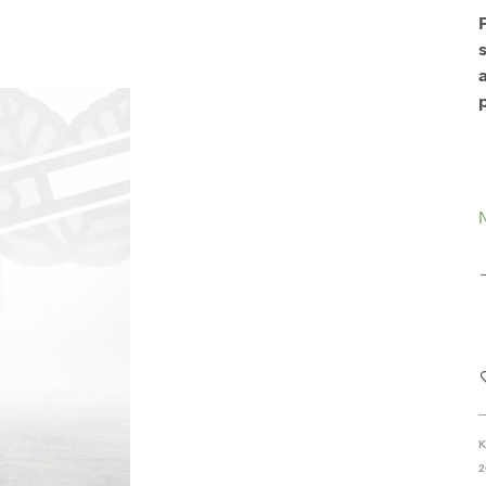
s
N
K
2