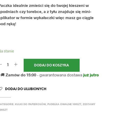
Paczka idealnie zmieści się do twojej kieszeni w
podniach czy torebce, a z tyłu znajduje się mini-
aplikator w formie wykałaczki więc masz go ciągle
pod ręką!
a stanie
DODAJ DO KOSZYKA
🚚
Zamów do 15:00
- gwarantowana dostawa
już jutro
DODAJ DO ULUBIONYCH
ATEGORIE:
KULKI DO PAPIEROSÓW
,
PUDEŁKA OWALNE 100SZT
,
ZESTAWY
00SZT