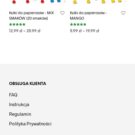
Kulki do papierosów – MIX
Kulki do papierosów –
SMAKÓW (20 smaków)
MANGO
Oceniono
Oceniono
12.99
zł
–
25.99
zł
5.99
zł
–
19.99
zł
5.00
5.00
na 5
na 5
OBSŁUGA KLIENTA
FAQ
Instrukcja
Regulamin
Polityka Prywatności