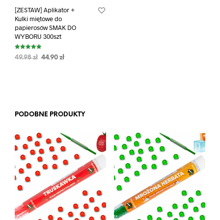
[ZESTAW] Aplikator +
Kulki miętowe do
papierosów SMAK DO
WYBORU 300szt
Oceniono
49.98
zł
44.90
zł
5.00
na 5
PODOBNE PRODUKTY