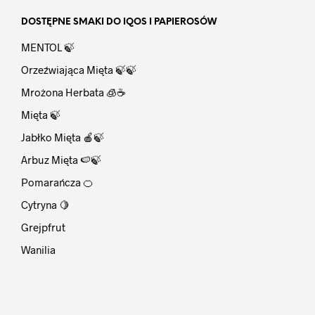
DOSTĘPNE SMAKI DO IQOS I PAPIEROSÓW
MENTOL 🍃
Orzeźwiająca Mięta 🍃🍃
Mrożona Herbata 🧊☕
Mięta 🍃
Jabłko Mięta 🍎🍃
Arbuz Mięta 🍉🍃
Pomarańcza 🍊
Cytryna 🍋
Grejpfrut
Wanilia
⠀