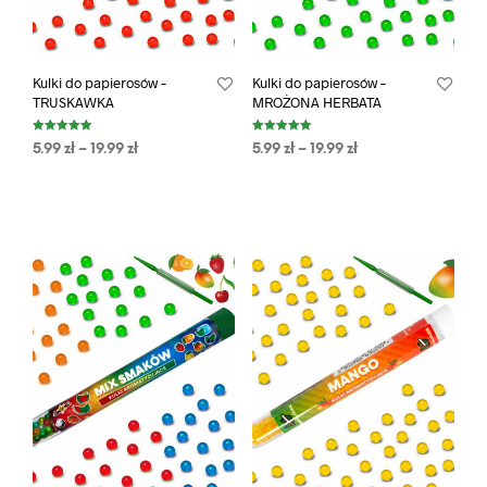
Kulki do papierosów –
Kulki do papierosów –
TRUSKAWKA
MROŻONA HERBATA
Oceniono
Oceniono
5.99
zł
–
19.99
zł
5.99
zł
–
19.99
zł
5.00
5.00
na 5
na 5