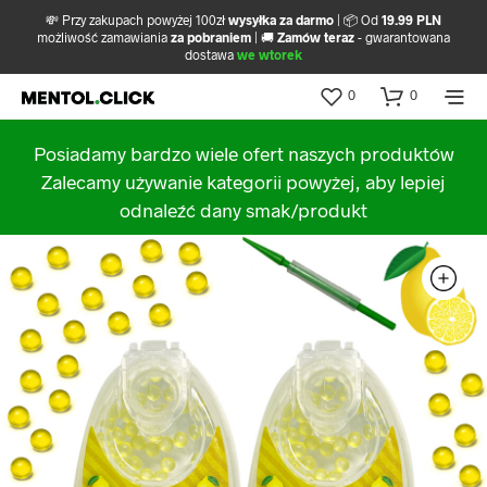
💸 Przy zakupach powyżej 100zł
wysyłka za darmo
| 📦 Od
19.99 PLN
możliwość zamawiania
za pobraniem
| 🚚
Zamów teraz
- gwarantowana
dostawa
we wtorek
0
0
Posiadamy bardzo wiele ofert naszych produktów
Zalecamy używanie kategorii powyżej, aby lepiej
odnaleźć dany smak/produkt