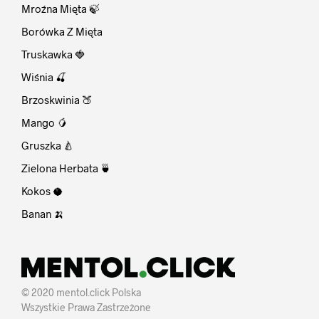
Mroźna Mięta 🍃
Borówka Z Mięta
Truskawka 🍓
Wiśnia 🍒
Brzoskwinia 🍑
Mango 🥭
Gruszka 🍐
Zielona Herbata 🍵
Kokos 🥥
Banan 🍌
© 2020 mentol.click Polska
Wszystkie Prawa Zastrzeżone