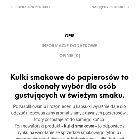
POPRZEDNI PRODUKT
NASTĘPNY PRODUKT
OPIS
INFORMACJE DODATKOWE
OPINIE (0)
Kulki smakowe do papierosów to
doskonały wybór dla osób
gustujących w świeżym smaku.
Po zaaplikowaniu i rozgnieceniu kapsułki wyraźnie daje się
odczuć niepowtarzalny aromat znany z dawnych papierosów ,
który pozostaje aż do samego końca.
Ten nowatorski produkt –
kulki smakowe
– to odpowiedź
rynku na wycofanie ze sprzedaży smakowego tytoniu i
papierosów mentolowych, w których smak kulki dodawał