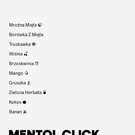
⠀
Mroźna Mięta 🍃
Borówka Z Mięta
Truskawka 🍓
Wiśnia 🍒
Brzoskwinia 🍑
Mango 🥭
Gruszka 🍐
Zielona Herbata 🍵
Kokos 🥥
Banan 🍌