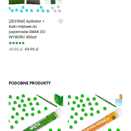
[ZESTAW] Aplikator +
Kulki miętowe do
papierosów SMAK DO
WYBORU 300szt
Oceniono
49.98
zł
44.90
zł
5.00
na 5
PODOBNE PRODUKTY