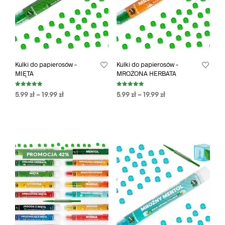
Kulki do papierosów –
Kulki do papierosów –
MIĘTA
MROŻONA HERBATA
Oceniono
Oceniono
5.99
zł
–
19.99
zł
5.99
zł
–
19.99
zł
5.00
5.00
na 5
na 5
PROMOCJA 42%