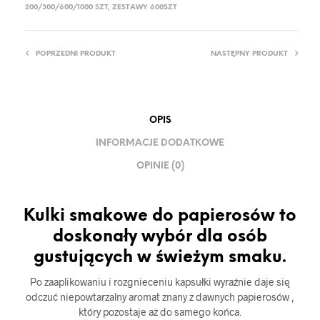
200/300/600/1000 SZT
,
ZESTAWY 600SZT
POPRZEDNI PRODUKT
NASTĘPNY PRODUKT
OPIS
INFORMACJE DODATKOWE
OPINIE (0)
Kulki smakowe do papierosów to
doskonały wybór dla osób
gustujących w świeżym smaku.
Po zaaplikowaniu i rozgnieceniu kapsułki wyraźnie daje się
odczuć niepowtarzalny aromat znany z dawnych papierosów ,
który pozostaje aż do samego końca.