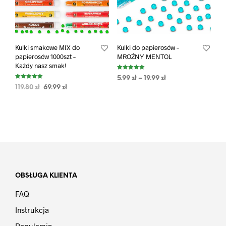
Kulki smakowe MIX do
Kulki do papierosów –
papierosów 1000szt –
MROŹNY MENTOL
Każdy nasz smak!
Oceniono
5.99
zł
–
19.99
zł
5.00
Oceniono
na 5
119.80
zł
69.99
zł
5.00
na 5
OBSŁUGA KLIENTA
FAQ
Instrukcja
Regulamin