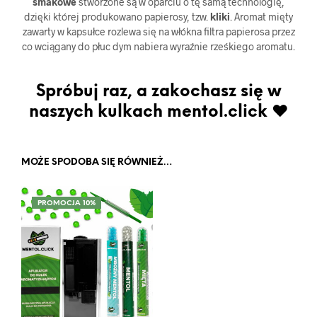
smakowe
stworzone są w oparciu o tę samą technologię,
dzięki której produkowano papierosy, tzw.
kliki
. Aromat mięty
zawarty w kapsułce rozlewa się na włókna filtra papierosa przez
co wciągany do płuc dym nabiera wyraźnie rześkiego aromatu.
Spróbuj raz, a zakochasz się w
naszych kulkach mentol.click ♥
MOŻE SPODOBA SIĘ RÓWNIEŻ…
PROMOCJA 10%