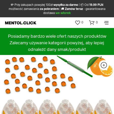
💸 Przy zakupach powyżej 100zł
wysyłka za darmo
| 📦 Od
19.99 PLN
możliwość zamawiania
za pobraniem
| 🚚
Zamów teraz
- gwarantowana
dostawa
we wtorek
0
0
Posiadamy bardzo wiele ofert naszych produktów
Zalecamy używanie kategorii powyżej, aby lepiej
odnaleźć dany smak/produkt