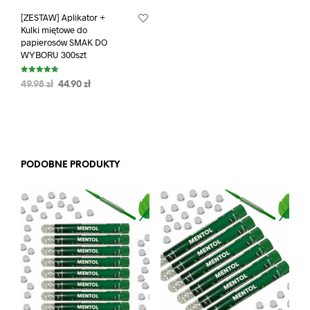
[ZESTAW] Aplikator +
Kulki miętowe do
papierosów SMAK DO
WYBORU 300szt
Oceniono
49.98
zł
44.90
zł
5.00
na 5
PODOBNE PRODUKTY