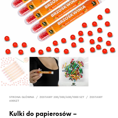
STRONA GŁÓWNA
/
ZESTAWY 200/300/600/1000 SZT
/
ZESTAWY
600SZT
Kulki do papierosów –