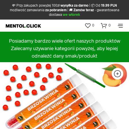
💸 Przy zakupach powyżej 100zł
wysyłka za darmo
| 📦 Od
19.99 PLN
możliwość zamawiania
za pobraniem
| 🚚
Zamów teraz
- gwarantowana
dostawa
we wtorek
0
0
Posiadamy bardzo wiele ofert naszych produktów
Zalecamy używanie kategorii powyżej, aby lepiej
odnaleźć dany smak/produkt