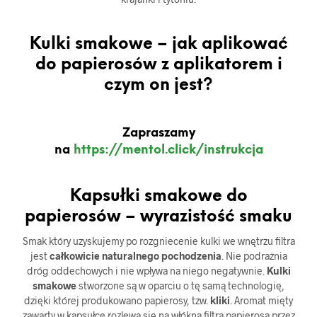
Kulki smakowe – jak aplikować
do papierosów z aplikatorem i
czym on jest?
Zapraszamy
na
https://mentol.click/instrukcja
Kapsułki smakowe do
papierosów – wyrazistość smaku
Smak który uzyskujemy po rozgniecenie kulki we wnętrzu filtra
jest
całkowicie naturalnego pochodzenia
. Nie podrażnia
dróg oddechowych i nie wpływa na niego negatywnie.
Kulki
smakowe
stworzone są w oparciu o tę samą technologię,
dzięki której produkowano papierosy, tzw.
kliki
. Aromat mięty
zawarty w kapsułce rozlewa się na włókna filtra papierosa przez