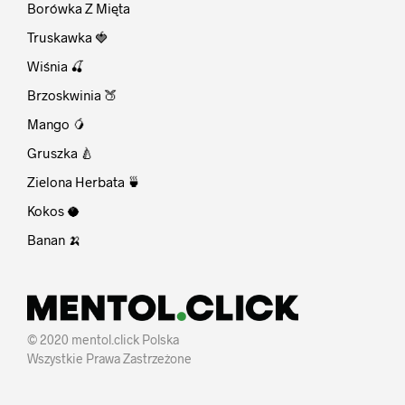
Borówka Z Mięta
Truskawka 🍓
Wiśnia 🍒
Brzoskwinia 🍑
Mango 🥭
Gruszka 🍐
Zielona Herbata 🍵
Kokos 🥥
Banan 🍌
© 2020 mentol.click Polska
Wszystkie Prawa Zastrzeżone