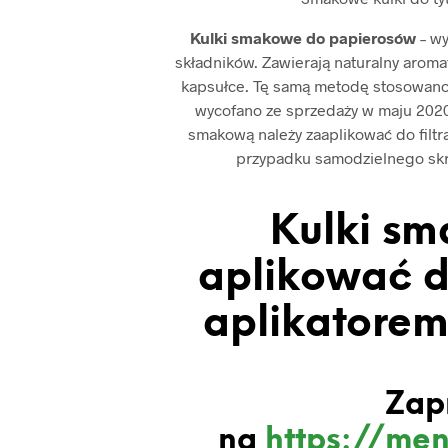
Kulki smakowe do papierosów
– w
składników. Zawierają naturalny aromat
kapsułce. Tę samą metodę stosowano
wycofano ze sprzedaży w maju 2020 
smakową należy zaaplikować do filtr
przypadku samodzielnego skrę
Kulki sm
aplikować d
aplikatorem 
Zap
na
https://men