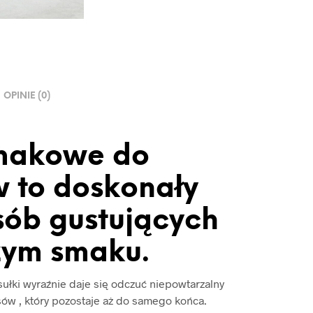
OPINIE (0)
smakowe do
 to doskonały
sób gustujących
żym smaku.
sułki wyraźnie daje się odczuć niepowtarzalny
ów , który pozostaje aż do samego końca.