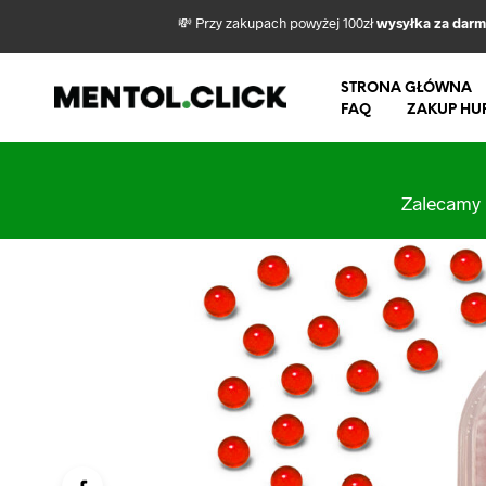
💸 Przy zakupach powyżej 100zł
wysyłka za dar
STRONA GŁÓWNA
FAQ
ZAKUP HU
Zalecamy 