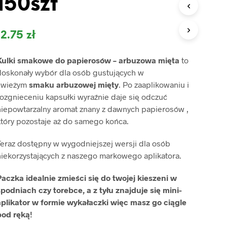
150szt
O
D
U
K
12.75
zł
T
Ó
Kulki smakowe do papierosów – arbuzowa mięta
to
W
W
doskonały wybór dla osób gustujących w
K
świeżym
smaku arbuzowej mięty
. Po zaaplikowaniu i
O
ozgnieceniu kapsułki wyraźnie daje się odczuć
S
niepowtarzalny aromat znany z dawnych papierosów ,
Z
Y
który pozostaje aż do samego końca.
K
U
Teraz dostępny w wygodniejszej wersji dla osób
.
niekorzystających z naszego markowego aplikatora.
Paczka idealnie zmieści się do twojej kieszeni w
podniach czy torebce, a z tyłu znajduje się mini-
aplikator w formie wykałaczki więc masz go ciągle
pod ręką!