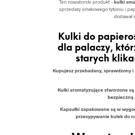
Ten nowatorski produkt –
kulki sm
sprzedaży smakowego tytoniu i pap
dodawał 
Kulki do papiero
dla palaczy, kt
starych klik
Kupujesz przebadany, sprawdzony i b
Kulki aromatyzujące stworzone s
bezpieczną 
Kapsułki zapakowane są w wygod
przesypywanie kulek do 