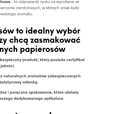
akowe
– to odpowiedź rynku na wycofanie ze
ierosów mentolowych, w których smak kulki
świeżego aromatu.
sów to idealny wybór
órzy chcą zasmakować
anych papierosów
ezpieczny produkt, który posiada certyfikat
jakości.
ą z naturalnych aromatów zabezpieczonych
żelatynową osłonką.
ne i poręczne opakowanie, które ułatwia
naszego dedykowanego aplikatora.