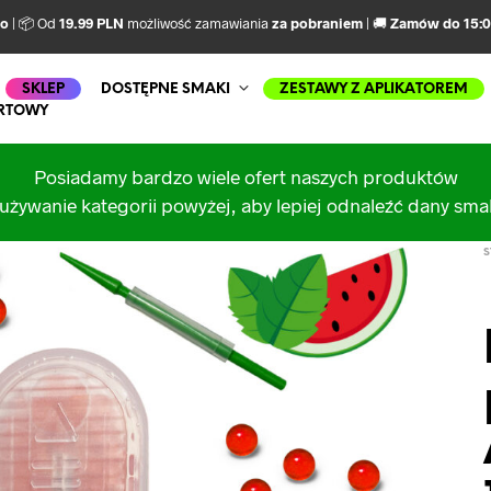
mo
| 📦 Od
19.99 PLN
możliwość zamawiania
za pobraniem
| 🚚
Zamów do 15:
SKLEP
DOSTĘPNE SMAKI
ZESTAWY Z APLIKATOREM
RTOWY
Posiadamy bardzo wiele ofert naszych produktów
używanie kategorii powyżej, aby lepiej odnaleźć dany sm
S