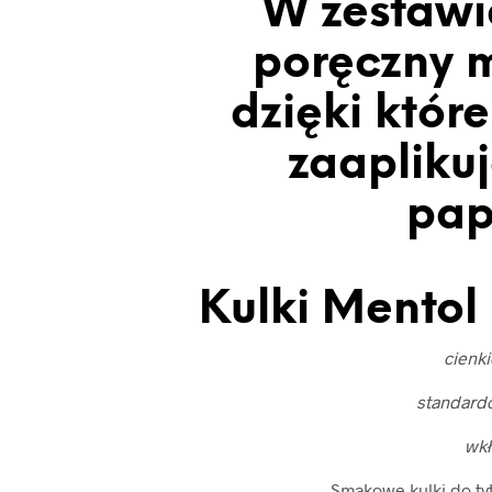
W zestawi
poręczny m
dzięki któr
zaaplikuj
pap
Kulki Mentol 
cienk
standard
wk
Smakowe kulki do ty