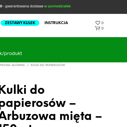
00
- gwarantowana dostawa
w poniedziałek
0
ZESTAWY KULEK
INSTRUKCJA
0
ak/produkt
TRONA GŁÓWNA
/
KULKI DO PAPIEROSÓW
Kulki do
B
papierosów –
R
A
K
Arbuzowa mięta –
P
R