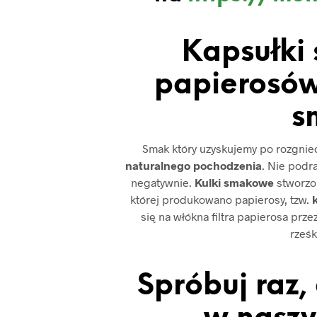
Kapsułki
papierosów
s
Smak który uzyskujemy po rozgniece
naturalnego pochodzenia
. Nie podr
negatywnie.
Kulki smakowe
stworzon
której produkowano papierosy, tzw.
k
się na włókna filtra papierosa prz
rześk
Spróbuj raz,