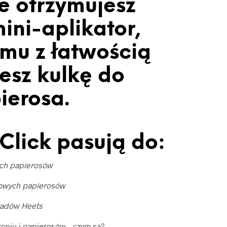
e otrzymujesz
ini-aplikator,
emu z łatwością
esz kulkę do
ierosa.
Click pasują do:
ich papierosów
owych papierosów
ładów Heets
toniu i papierosów – czym są?