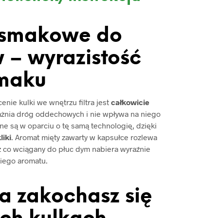
 smakowe do
 – wyrazistość
maku
nie kulki we wnętrzu filtra jest
całkowicie
ażnia dróg oddechowych i nie wpływa na niego
e są w oparciu o tę samą technologię, dzięki
liki
. Aromat mięty zawarty w kapsułce rozlewa
ez co wciągany do płuc dym nabiera wyraźnie
iego aromatu.
 a zakochasz się