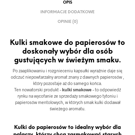
OPIS
INFORMACJE DODATKOWE
OPINIE (0)
Kulki smakowe do papierosów to
doskonały wybór dla osób
gustujących w świeżym smaku.
Po zaaplikowaniu i rozgnieceniu kapsułki wyraźnie daje się
odczuć niepowtarzalny aromat znany z dawnych papierosów ,
który pozostaje aż do samego końca.
Ten nowatorski produkt –
kulki smakowe
– to odpowiedź
rynku na wycofanie ze sprzedaży smakowego tytoniu i
papierosów mentolowych, w których smak kulki dodawał
świeżego aromatu.
Kulki do papierosów to idealny wybór dla
palaczy, którzy chcą zasmakować starych