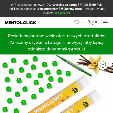
💸 Przy zakupach powyżej 100zł
wysyłka za darmo
| 📦 Od
19.99 PLN
możliwość zamawiania
za pobraniem
| 🚚
Zamów teraz
- gwarantowana
dostawa
we wtorek
0
0
Posiadamy bardzo wiele ofert naszych produktów
Zalecamy używanie kategorii powyżej, aby lepiej
odnaleźć dany smak/produkt