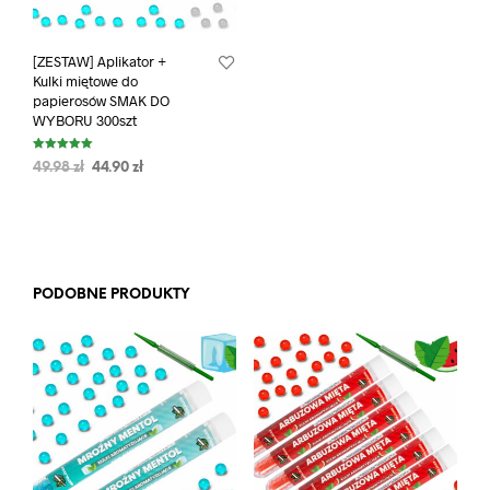
[ZESTAW] Aplikator +
Kulki miętowe do
papierosów SMAK DO
WYBORU 300szt
Oceniono
49.98
zł
44.90
zł
5.00
na 5
PODOBNE PRODUKTY