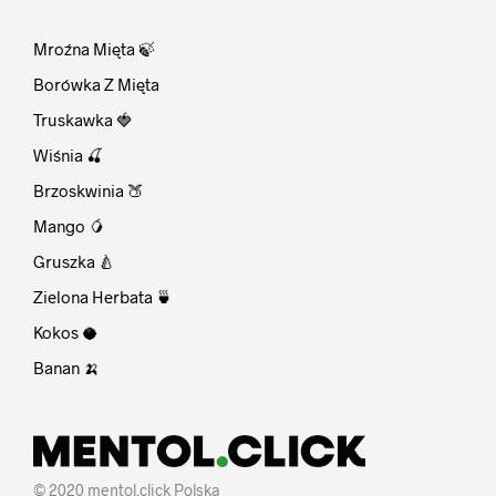
⠀
Mroźna Mięta 🍃
Borówka Z Mięta
Truskawka 🍓
Wiśnia 🍒
Brzoskwinia 🍑
Mango 🥭
Gruszka 🍐
Zielona Herbata 🍵
Kokos 🥥
Banan 🍌
© 2020 mentol.click Polska