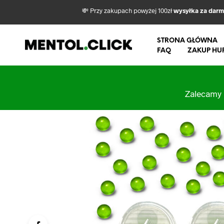
💸 Przy zakupach powyżej 100zł
wysyłka za dar
STRONA GŁÓWNA
FAQ
ZAKUP HU
Zalecamy 