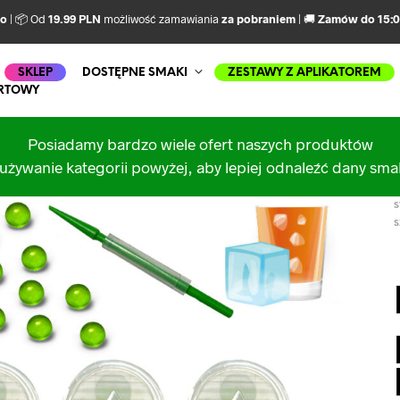
mo
| 📦 Od
19.99 PLN
możliwość zamawiania
za pobraniem
| 🚚
Zamów do 15:
SKLEP
DOSTĘPNE SMAKI
ZESTAWY Z APLIKATOREM
RTOWY
Posiadamy bardzo wiele ofert naszych produktów
używanie kategorii powyżej, aby lepiej odnaleźć dany sm
S
S