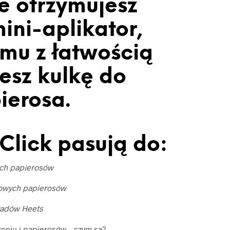
e otrzymujesz
ini-aplikator,
emu z łatwością
esz kulkę do
ierosa.
Click pasują do:
ich papierosów
owych papierosów
ładów Heets
toniu i papierosów – czym są?