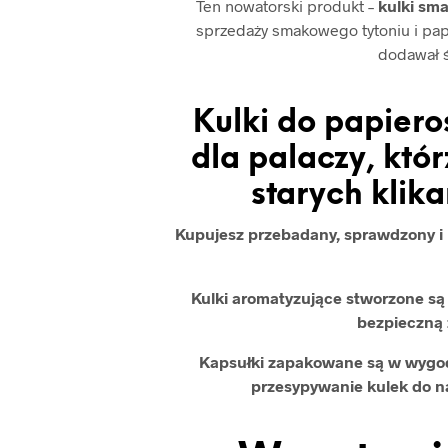
Ten nowatorski produkt –
kulki sm
sprzedaży smakowego tytoniu i pap
dodawał 
Kulki do papiero
dla palaczy, kt
starych klik
Kupujesz przebadany, sprawdzony i b
Kulki aromatyzujące stworzone s
bezpieczną 
Kapsułki zapakowane są w wygod
przesypywanie kulek do 