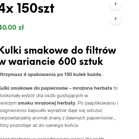
O
4x 150szt
D
U
K
T
40.00
zł
Ó
W
W
Kulki smakowe do filtrów
K
O
w wariancie 600 sztuk
S
Z
Y
Otrzymasz 4 opakowania
po 150 kulek każde.
K
U
Kulki smakowe do papierosów – mrożona herbata
to
.
doskonały wybór dla osób gustujących w
świeżym
smaku mrożonej herbaty
. Po zaaplikowaniu i
ozgnieceniu kapsułki wyraźnie daje się odczuć
niepowtarzalny aromat znany z dawnych papierosów ,
który pozostaje aż do samego końca.
Teraz dostępny w wygodniejszej wersji dla osób