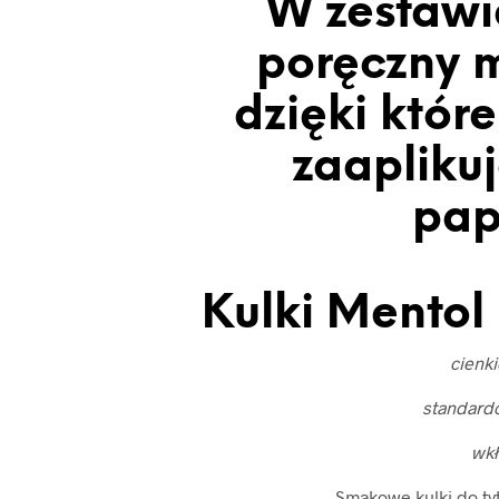
W zestawi
poręczny m
dzięki któr
zaaplikuj
pap
Kulki Mentol 
cienk
standard
wk
Smakowe kulki do ty