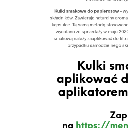
Kulki smakowe do papierosów
– w
składników. Zawierają naturalny aromat
kapsułce. Tę samą metodę stosowano
wycofano ze sprzedaży w maju 2020 
smakową należy zaaplikować do filtr
przypadku samodzielnego skrę
Kulki sm
aplikować d
aplikatorem 
Zap
na
https://men