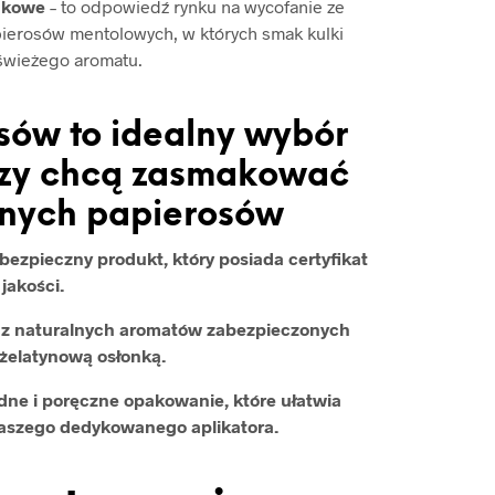
akowe
– to odpowiedź rynku na wycofanie ze
ierosów mentolowych, w których smak kulki
świeżego aromatu.
sów to idealny wybór
órzy chcą zasmakować
anych papierosów
ezpieczny produkt, który posiada certyfikat
jakości.
ą z naturalnych aromatów zabezpieczonych
żelatynową osłonką.
ne i poręczne opakowanie, które ułatwia
naszego dedykowanego aplikatora.