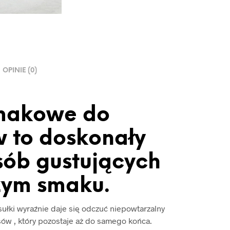
OPINIE (0)
smakowe do
 to doskonały
sób gustujących
żym smaku.
sułki wyraźnie daje się odczuć niepowtarzalny
ów , który pozostaje aż do samego końca.