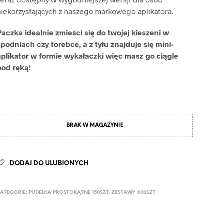
niekorzystających z naszego markowego aplikatora.
Paczka idealnie zmieści się do twojej kieszeni w
podniach czy torebce, a z tyłu znajduje się mini-
aplikator w formie wykałaczki więc masz go ciągle
pod ręką!
BRAK W MAGAZYNIE
DODAJ DO ULUBIONYCH
ATEGORIE:
PUDEŁKA PROSTOKĄTNE 150SZT
,
ZESTAWY 600SZT