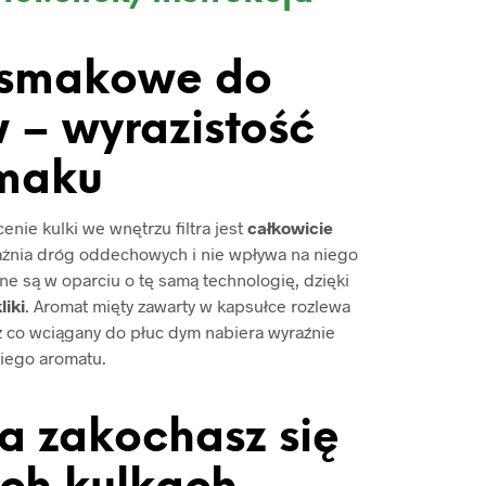
 smakowe do
 – wyrazistość
maku
nie kulki we wnętrzu filtra jest
całkowicie
ażnia dróg oddechowych i nie wpływa na niego
e są w oparciu o tę samą technologię, dzięki
liki
. Aromat mięty zawarty w kapsułce rozlewa
ez co wciągany do płuc dym nabiera wyraźnie
iego aromatu.
 a zakochasz się