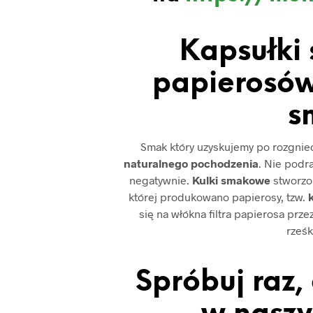
Kapsułki
papierosów
s
Smak który uzyskujemy po rozgniece
naturalnego pochodzenia
. Nie podr
negatywnie.
Kulki smakowe
stworzon
której produkowano papierosy, tzw.
k
się na włókna filtra papierosa prz
rześk
Spróbuj raz,