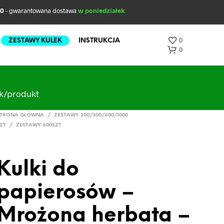
00
- gwarantowana dostawa
w poniedziałek
0
ZESTAWY KULEK
INSTRUKCJA
0
ak/produkt
TRONA GŁÓWNA
/
ZESTAWY 200/300/600/1000
ZT
/
ZESTAWY 600SZT
Kulki do
B
R
papierosów –
A
K
P
Mrożona herbata –
R