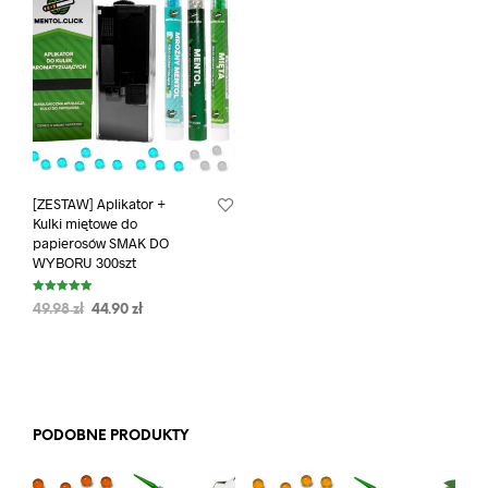
[ZESTAW] Aplikator +
Kulki miętowe do
papierosów SMAK DO
WYBORU 300szt
Oceniono
49.98
zł
44.90
zł
5.00
na 5
PODOBNE PRODUKTY