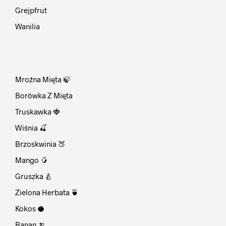
Grejpfrut
Wanilia
⠀
Mroźna Mięta 🍃
Borówka Z Mięta
Truskawka 🍓
Wiśnia 🍒
Brzoskwinia 🍑
Mango 🥭
Gruszka 🍐
Zielona Herbata 🍵
Kokos 🥥
Banan 🍌