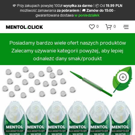
💸 Przy zakupach powyżej 100zł
wysyłka za darmo
| 📦 Od
19.99 PLN
możliwość zamawiania
za pobraniem
| 🚚
Zamów do 15:00
-
gwarantowana dostawa
w poniedziałek
0
0
Posiadamy bardzo wiele ofert naszych produktów
Zalecamy używanie kategorii powyżej, aby lepiej
odnaleźć dany smak/produkt