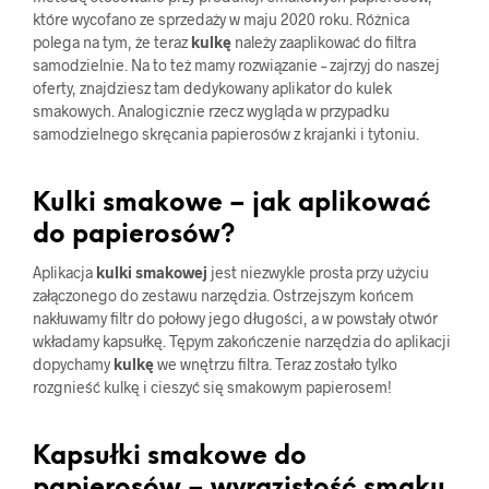
które wycofano ze sprzedaży w maju 2020 roku. Różnica
polega na tym, że teraz
kulkę
należy zaaplikować do filtra
samodzielnie. Na to też mamy rozwiązanie – zajrzyj do naszej
oferty, znajdziesz tam dedykowany aplikator do kulek
smakowych. Analogicznie rzecz wygląda w przypadku
samodzielnego skręcania papierosów z krajanki i tytoniu.
Kulki smakowe – jak aplikować
do papierosów?
Aplikacja
kulki smakowej
jest niezwykle prosta przy użyciu
załączonego do zestawu narzędzia. Ostrzejszym końcem
nakłuwamy filtr do połowy jego długości, a w powstały otwór
wkładamy kapsułkę. Tępym zakończenie narzędzia do aplikacji
dopychamy
kulkę
we wnętrzu filtra. Teraz zostało tylko
rozgnieść kulkę i cieszyć się smakowym papierosem!
Kapsułki smakowe do
papierosów – wyrazistość smaku