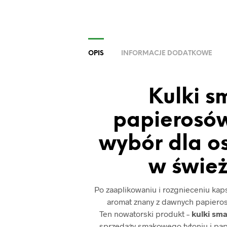
OPIS
INFORMACJE DODATKOWE
Kulki 
papierosów
wybór dla o
w świe
Po zaaplikowaniu i rozgnieceniu kap
aromat znany z dawnych papieros
Ten nowatorski produkt –
kulki sm
sprzedaży smakowego tytoniu i pap