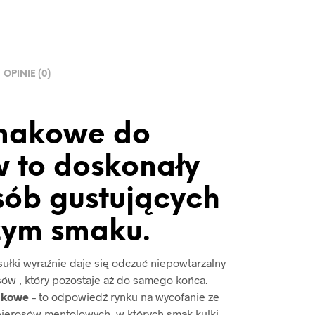
OPINIE (0)
smakowe do
 to doskonały
sób gustujących
żym smaku.
sułki wyraźnie daje się odczuć niepowtarzalny
ów , który pozostaje aż do samego końca.
akowe
– to odpowiedź rynku na wycofanie ze
ierosów mentolowych, w których smak kulki