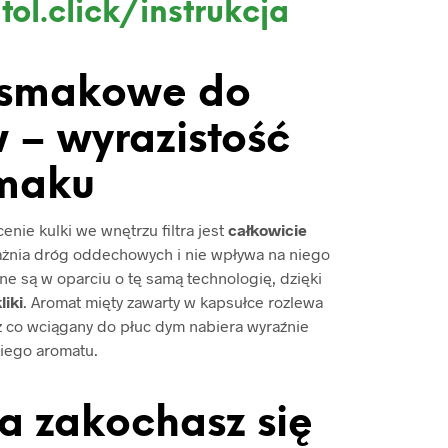
tol.click/instrukcja
 smakowe do
 – wyrazistość
maku
nie kulki we wnętrzu filtra jest
całkowicie
ażnia dróg oddechowych i nie wpływa na niego
e są w oparciu o tę samą technologię, dzięki
liki
. Aromat mięty zawarty w kapsułce rozlewa
ez co wciągany do płuc dym nabiera wyraźnie
iego aromatu.
 a zakochasz się