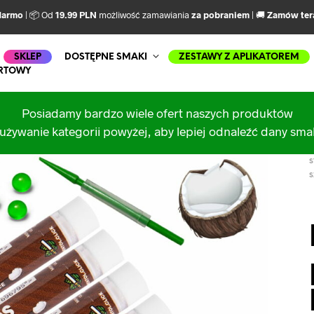
darmo
| 📦 Od
19.99 PLN
możliwość zamawiania
za pobraniem
| 🚚
Zamów ter
SKLEP
DOSTĘPNE SMAKI
ZESTAWY Z APLIKATOREM
RTOWY
Posiadamy bardzo wiele ofert naszych produktów
używanie kategorii powyżej, aby lepiej odnaleźć dany sm
S
S