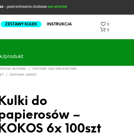
az
- gwarantowana dostawa
we wtorek
0
ZESTAWY KULEK
INSTRUKCJA
0
ak/produkt
TRONA GŁÓWNA
/
ZESTAWY 200/300/600/1000
ZT
/
ZESTAWY 600SZT
Kulki do
B
R
papierosów –
A
K
P
KOKOS 6x 100szt
R