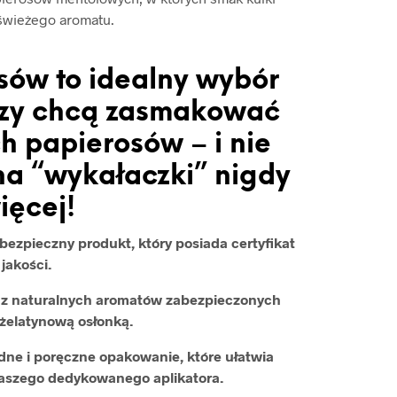
świeżego aromatu.
sów to idealny wybór
órzy chcą zasmakować
h papierosów – i nie
a “wykałaczki” nigdy
ięcej!
ezpieczny produkt, który posiada certyfikat
jakości.
ą z naturalnych aromatów zabezpieczonych
żelatynową osłonką.
ne i poręczne opakowanie, które ułatwia
naszego dedykowanego aplikatora.