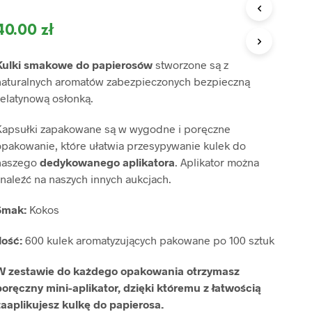
O
D
40.00
zł
U
K
T
Kulki smakowe do papierosów
stworzone są z
Ó
naturalnych aromatów zabezpieczonych bezpieczną
W
W
żelatynową osłonką.
K
O
Kapsułki zapakowane są w wygodne i poręczne
S
opakowanie, które ułatwia przesypywanie kulek do
Z
naszego
dedykowanego aplikatora
. Aplikator można
Y
K
naleźć na naszych innych aukcjach.
U
.
Smak:
Kokos
lość:
600 kulek aromatyzujących pakowane po 100 sztuk
W zestawie do każdego opakowania otrzymasz
poręczny mini-aplikator, dzięki któremu z łatwością
zaaplikujesz kulkę do papierosa.