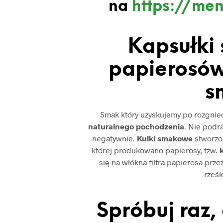
na
https://men
Kapsułki
papierosów
s
Smak który uzyskujemy po rozgniece
naturalnego pochodzenia
. Nie podr
negatywnie.
Kulki smakowe
stworzon
której produkowano papierosy, tzw.
k
się na włókna filtra papierosa prz
rześk
Spróbuj raz,