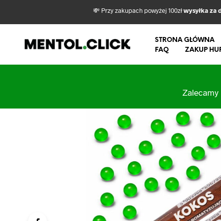
💸 Przy zakupach powyżej 100zł
wysyłka za 
STRONA GŁÓWNA
FAQ
ZAKUP HU
Zalecamy 