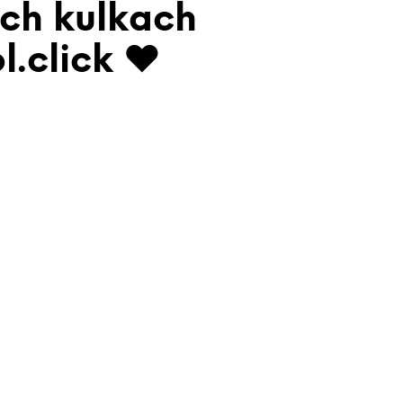
ch kulkach
l.click ♥