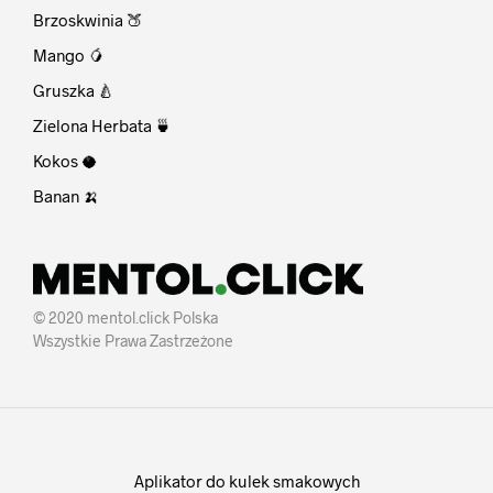
Brzoskwinia 🍑
Mango 🥭
Gruszka 🍐
Zielona Herbata 🍵
Kokos 🥥
Banan 🍌
© 2020 mentol.click Polska
Wszystkie Prawa Zastrzeżone
Aplikator do kulek smakowych