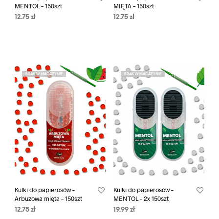
MENTOL – 150szt
MIĘTA – 150szt
12.75
zł
12.75
zł
BRAK W MAGAZYNIE
BRAK W MAGAZYNIE
Kulki do papierosów –
Kulki do papierosów –
Arbuzowa mięta – 150szt
MENTOL – 2x 150szt
12.75
zł
19.99
zł