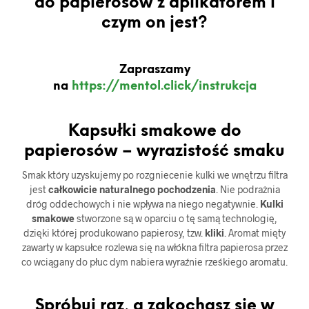
do papierosów z aplikatorem i
czym on jest?
Zapraszamy
na
https://mentol.click/instrukcja
Kapsułki smakowe do
papierosów – wyrazistość smaku
Smak który uzyskujemy po rozgniecenie kulki we wnętrzu filtra
jest
całkowicie naturalnego pochodzenia
. Nie podrażnia
dróg oddechowych i nie wpływa na niego negatywnie.
Kulki
smakowe
stworzone są w oparciu o tę samą technologię,
dzięki której produkowano papierosy, tzw.
kliki
. Aromat mięty
zawarty w kapsułce rozlewa się na włókna filtra papierosa przez
co wciągany do płuc dym nabiera wyraźnie rześkiego aromatu.
Spróbuj raz, a zakochasz się w