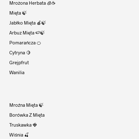
Mrożona Herbata 🧊☕
Mięta 🍃
Jabłko Mięta 🍎🍃
Arbuz Mięta 🍉🍃
Pomarańcza 🍊
Cytryna 🍋
Grejpfrut
Wanilia
⠀
Mroźna Mięta 🍃
Borówka Z Mięta
Truskawka 🍓
Wiśnia 🍒