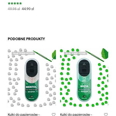
Oceniono
49.98
zł
44.90
zł
5.00
na 5
PODOBNE PRODUKTY
BRAK W MAGAZYNIE
BRAK W MAGAZYNIE
Kulki do papierosów –
Kulki do papierosów –