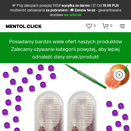
💸 Przy zakupach powyżej 100zł
wysyłka za darmo
| 📦 Od
19.99 PLN
możliwość zamawiania
za pobraniem
| 🚚
Zamów teraz
- gwarantowana
dostawa
we wtorek
0
0
Posiadamy bardzo wiele ofert naszych produktów
Zalecamy używanie kategorii powyżej, aby lepiej
odnaleźć dany smak/produkt