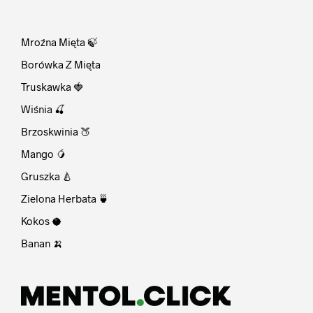
⠀
Mroźna Mięta 🍃
Borówka Z Mięta
Truskawka 🍓
Wiśnia 🍒
Brzoskwinia 🍑
Mango 🥭
Gruszka 🍐
Zielona Herbata 🍵
Kokos 🥥
Banan 🍌