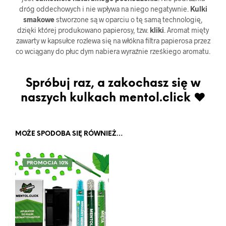
dróg oddechowych i nie wpływa na niego negatywnie.
Kulki
smakowe
stworzone są w oparciu o tę samą technologię,
dzięki której produkowano papierosy, tzw.
kliki
. Aromat mięty
zawarty w kapsułce rozlewa się na włókna filtra papierosa przez
co wciągany do płuc dym nabiera wyraźnie rześkiego aromatu.
Spróbuj raz, a zakochasz się w
naszych kulkach mentol.click ♥
MOŻE SPODOBA SIĘ RÓWNIEŻ…
PROMOCJA 10%