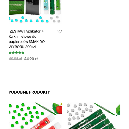
[ZESTAW] Aplikator +
Kulki miętowe do
papierosów SMAK DO
WYBORU 300szt
Oceniono
49.98
zł
44.90
zł
5.00
na 5
PODOBNE PRODUKTY