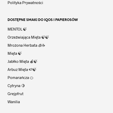
Polityka Prywatności
DOSTĘPNE SMAKI DO IQOS I PAPIEROSÓW
MENTOL 🍃
Orzeźwiająca Mięta 🍃🍃
Mrożona Herbata 🧊☕
Mięta 🍃
Jabłko Mięta 🍎🍃
Arbuz Mięta 🍉🍃
Pomarańcza 🍊
Cytryna 🍋
Grejpfrut
Wanilia