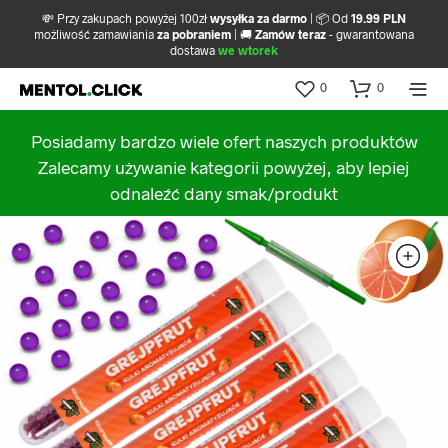
💸 Przy zakupach powyżej 100zł
wysyłka za darmo
| 📦 Od
19.99 PLN
możliwość zamawiania
za pobraniem
| 🚚
Zamów teraz
- gwarantowana
dostawa
we wtorek
0
0
Posiadamy bardzo wiele ofert naszych produktów
Zalecamy używanie kategorii powyżej, aby lepiej
odnaleźć dany smak/produkt