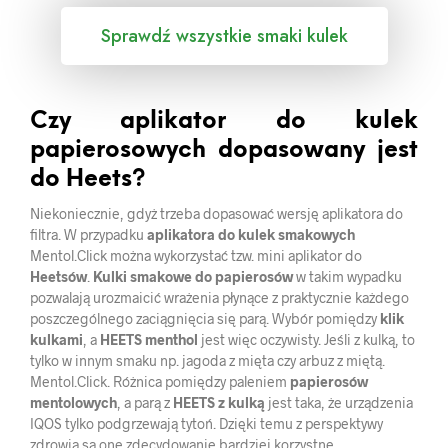
Sprawdź wszystkie smaki kulek
Czy aplikator do kulek
papierosowych dopasowany jest
do Heets?
Niekoniecznie, gdyż trzeba dopasować wersję aplikatora do
filtra. W przypadku
aplikatora do kulek smakowych
Mentol.Click można wykorzystać tzw. mini aplikator do
Heetsów
.
Kulki smakowe do papierosów
w takim wypadku
pozwalają urozmaicić wrażenia płynące z praktycznie każdego
poszczególnego zaciągnięcia się parą. Wybór pomiędzy
klik
kulkami
, a
HEETS menthol
jest więc oczywisty. Jeśli z kulką, to
tylko w innym smaku np. jagoda z mięta czy arbuz z miętą.
Mentol.Click. Różnica pomiędzy paleniem
papierosów
mentolowych
, a parą z
HEETS z kulką
jest taka, że urządzenia
IQOS tylko podgrzewają tytoń. Dzięki temu z perspektywy
zdrowia są one zdecydowanie bardziej korzystne.