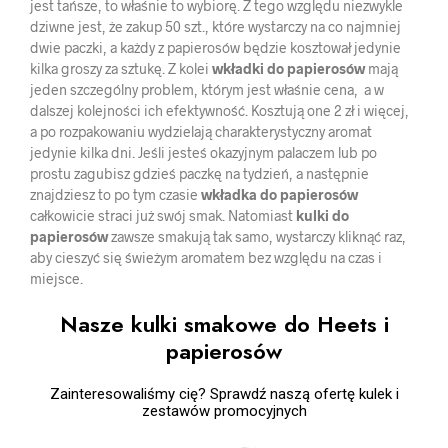
jest tańsze, to właśnie to wybiorę. Z tego względu niezwykle
dziwne jest, że zakup 50 szt., które wystarczy na co najmniej
dwie paczki, a każdy z papierosów będzie kosztował jedynie
kilka groszy za sztukę. Z kolei
wkładki do papierosów
mają
jeden szczególny problem, którym jest właśnie cena, a w
dalszej kolejności ich efektywność. Kosztują one 2 zł i więcej,
a po rozpakowaniu wydzielają charakterystyczny aromat
jedynie kilka dni. Jeśli jesteś okazyjnym palaczem lub po
prostu zagubisz gdzieś paczkę na tydzień, a następnie
znajdziesz to po tym czasie
wkładka do papierosów
całkowicie straci już swój smak. Natomiast
kulki do
papierosów
zawsze smakują tak samo, wystarczy kliknąć raz,
aby cieszyć się świeżym aromatem bez względu na czas i
miejsce.
Nasze kulki smakowe do Heets i
papierosów
Zainteresowaliśmy cię? Sprawdź naszą ofertę kulek i
zestawów promocyjnych