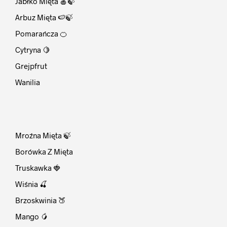
Jabłko Mięta 🍎🍃
Arbuz Mięta 🍉🍃
Pomarańcza 🍊
Cytryna 🍋
Grejpfrut
Wanilia
⠀
Mroźna Mięta 🍃
Borówka Z Mięta
Truskawka 🍓
Wiśnia 🍒
Brzoskwinia 🍑
Mango 🥭