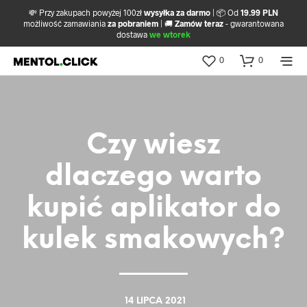
💸 Przy zakupach powyżej 100zł
wysyłka za darmo
| 📦 Od
19.99 PLN
możliwość zamawiania
za pobraniem
| 🚚
Zamów teraz
- gwarantowana
dostawa
we wtorek
0
0
Czy wiesz
dlaczego warto
kupić aplikator do
kulek smakowych?
14 LIPCA 2021