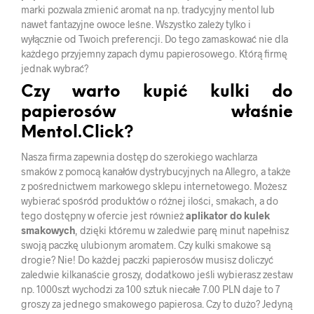
marki pozwala zmienić aromat na np. tradycyjny mentol lub
nawet fantazyjne owoce leśne. Wszystko zależy tylko i
wyłącznie od Twoich preferencji. Do tego zamaskować nie dla
każdego przyjemny zapach dymu papierosowego. Którą firmę
jednak wybrać?
Czy warto kupić kulki do
papierosów właśnie
Mentol.Click?
Nasza firma zapewnia dostęp do szerokiego wachlarza
smaków z pomocą kanałów dystrybucyjnych na Allegro, a także
z pośrednictwem markowego sklepu internetowego. Możesz
wybierać spośród produktów o różnej ilości, smakach, a do
tego dostępny w ofercie jest również
aplikator do kulek
smakowych
, dzięki któremu w zaledwie parę minut napełnisz
swoją paczkę ulubionym aromatem. Czy kulki smakowe są
drogie? Nie! Do każdej paczki papierosów musisz doliczyć
zaledwie kilkanaście groszy, dodatkowo jeśli wybierasz zestaw
np. 1000szt wychodzi za 100 sztuk niecałe 7.00 PLN daje to 7
groszy za jednego smakowego papierosa. Czy to dużo? Jedyną