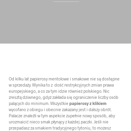
Od kilku lat papierosy mentolowe i smakowe nie są dostępne
w sprzedaży. Wynika to z dość restrykcyjnych zmian prawa
europejskiego, a co za tym idzie również polskiego. Nic
zresztą dziwnego, gdyż zakłada się ograniczenie liczby osób
palących do minimum. Wszystkie
papierosy z klikiem
wycofano z obiegu i obecnie zakazany jest i dalszy obrót.
Palacze znaleźli w tym aspekcie zupełnie nowy sposób, aby
urozmaicić nieco smak płynący z każdej paczki. Jeśli nie
przepadasz za smakiem tradycyjnego tytoniu, to możesz