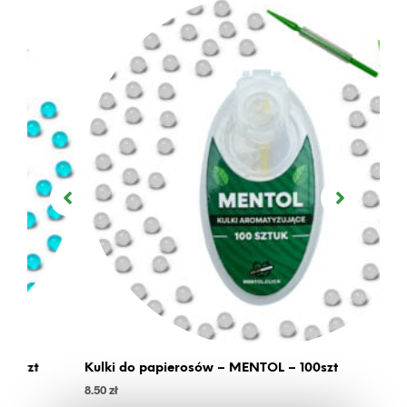
Kulki do papierosów – MENTOL – 100szt
Ku
8.50
zł
8.