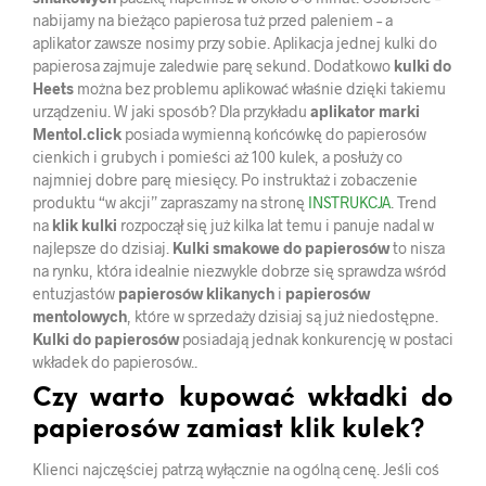
nabijamy na bieżąco papierosa tuż przed paleniem – a
aplikator zawsze nosimy przy sobie. Aplikacja jednej kulki do
papierosa zajmuje zaledwie parę sekund. Dodatkowo
kulki do
Heets
można bez problemu aplikować właśnie dzięki takiemu
urządzeniu. W jaki sposób? Dla przykładu
aplikator marki
Mentol.click
posiada wymienną końcówkę do papierosów
cienkich i grubych i pomieści aż 100 kulek, a posłuży co
najmniej dobre parę miesięcy. Po instruktaż i zobaczenie
produktu “w akcji” zapraszamy na stronę
INSTRUKCJA
. Trend
na
klik kulki
rozpoczął się już kilka lat temu i panuje nadal w
najlepsze do dzisiaj.
Kulki smakowe do papierosów
to nisza
na rynku, która idealnie niezwykle dobrze się sprawdza wśród
entuzjastów
papierosów klikanych
i
papierosów
mentolowych
, które w sprzedaży dzisiaj są już niedostępne.
Kulki do papierosów
posiadają jednak konkurencję w postaci
wkładek do papierosów..
Czy warto kupować wkładki do
papierosów zamiast klik kulek?
Klienci najczęściej patrzą wyłącznie na ogólną cenę. Jeśli coś