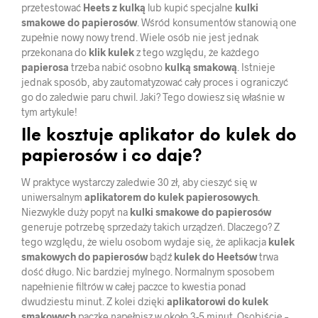
przetestować
Heets z kulką
lub kupić specjalne
kulki
smakowe do papierosów
. Wśród konsumentów stanowią one
zupełnie nowy nowy trend. Wiele osób nie jest jednak
przekonana do
klik kulek
z tego względu, że każdego
papierosa
trzeba nabić osobno
kulką smakową
. Istnieje
jednak sposób, aby zautomatyzować cały proces i ograniczyć
go do zaledwie paru chwil. Jaki? Tego dowiesz się właśnie w
tym artykule!
Ile kosztuje aplikator do kulek do
papierosów i co daje?
W praktyce wystarczy zaledwie 30 zł, aby cieszyć się w
uniwersalnym
aplikatorem do kulek papierosowych
.
Niezwykle duży popyt na
kulki smakowe do papierosów
generuje potrzebę sprzedaży takich urządzeń. Dlaczego? Z
tego względu, że wielu osobom wydaje się, że aplikacja
kulek
smakowych do papierosów
bądź
kulek do Heetsów
trwa
dość długo. Nic bardziej mylnego. Normalnym sposobem
napełnienie filtrów w całej paczce to kwestia ponad
dwudziestu minut. Z kolei dzięki
aplikatorowi do kulek
smakowych
paczkę napełnisz w około 3-5 minut. Osobiście –