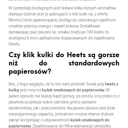
W sprzedaży dostępnych jest ledwie kilka różnych aromatów,
dlatego dobrze jest je wzbogacić o klik kulki np. z oferty
Mentol.Clock zapewniającej dostęp do szerokiego spektrum
smaków pokroju mango i nawet kokosa. Dodatkowo
zamawiając pięć paczek np. smaku mięta po 100 kulek, to
dostajesz 5 mini-aplikatorów dopasowanych do napełniania
Heets.
Czy klik kulki do Heets są gorsze
niż do standardowych
papierosów?
Nie, z tego względu, że to ten sam produkt. Smak przy
heets z
kulką
jest inny niż
kulek smakowych do papierosów
. W
żaden sposób nie lepszy bądź gorszy, po prostu inny przez co z
pewnością zyskuje sobie szerokie grono zarówno
zwolenników, jak i przeciwników. Na pewno plusem jest brak
nieprzyjemnego zapachu, jednak ten można równie dobrze
zakryć korzystając z odpowiednich
kulek smakowych do
papierosów
. Zaaplikowanie do filtra wybranego produktu